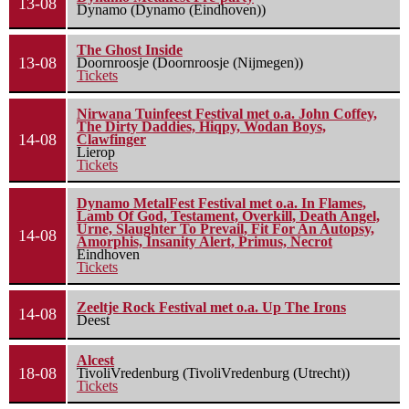
13-08
Dynamo (Dynamo (Eindhoven))
The Ghost Inside
13-08
Doornroosje (Doornroosje (Nijmegen))
Tickets
Nirwana Tuinfeest Festival met o.a. John Coffey,
The Dirty Daddies, Hiqpy, Wodan Boys,
14-08
Clawfinger
Lierop
Tickets
Dynamo MetalFest Festival met o.a. In Flames,
Lamb Of God, Testament, Overkill, Death Angel,
Urne, Slaughter To Prevail, Fit For An Autopsy,
14-08
Amorphis, Insanity Alert, Primus, Necrot
Eindhoven
Tickets
Zeeltje Rock Festival met o.a. Up The Irons
14-08
Deest
Alcest
18-08
TivoliVredenburg (TivoliVredenburg (Utrecht))
Tickets