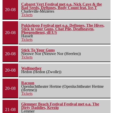
Cabaret Vert Festival met o.a. Nick Cave & the
Bad Seeds, Deftones, Body Count feat. Ice-T
20-08
Charleville-Mézières
Tickets
Pukkelpop Festival met o.a. Deftones, The Hives,
Stick to your Guns, Chat Pile, Deafheaven,
20-08
Ploegendienst, dEUS
Hasselt
Tickets
Stick To Your Guns
20-08
Nieuwe Nor (Nieuwe Nor (Heerlen))
Tickets
Wolfmother
20-08
Hedon (Hedon (Zwolle))
Racoon
Openluchttheater Hertme (Openluchttheater Hertme
20-08
(Hertme))
Tickets
Glemmer Beach Festival Festival met o.a. The
Dirty Daddies, Krezip
21-08
Lemmer