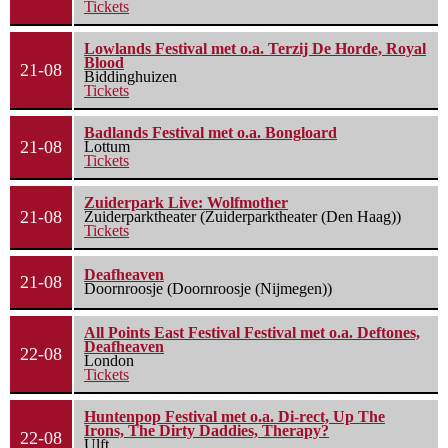
Tickets
Lowlands Festival met o.a. Terzij De Horde, Royal
Blood
21-08
Biddinghuizen
Tickets
Badlands Festival met o.a. Bongloard
21-08
Lottum
Tickets
Zuiderpark Live: Wolfmother
21-08
Zuiderparktheater (Zuiderparktheater (Den Haag))
Tickets
Deafheaven
21-08
Doornroosje (Doornroosje (Nijmegen))
All Points East Festival Festival met o.a. Deftones,
Deafheaven
22-08
London
Tickets
Huntenpop Festival met o.a. Di-rect, Up The
Irons, The Dirty Daddies, Therapy?
22-08
Ulft