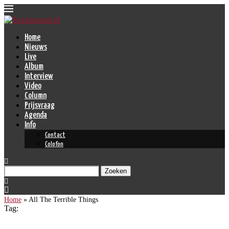
Home
Nieuws
Live
Album
Interview
Video
Column
Prijsvraag
Agenda
Info
Contact
Colofon
Zoeken
Home
»
All The Terrible Things
Tag: