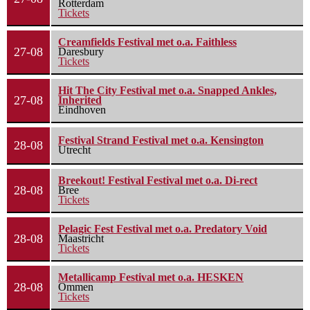
Rotterdam
Tickets
Creamfields Festival met o.a. Faithless
27-08
Daresbury
Tickets
Hit The City Festival met o.a. Snapped Ankles,
27-08
Inherited
Eindhoven
Festival Strand Festival met o.a. Kensington
28-08
Utrecht
Breekout! Festival Festival met o.a. Di-rect
28-08
Bree
Tickets
Pelagic Fest Festival met o.a. Predatory Void
28-08
Maastricht
Tickets
Metallicamp Festival met o.a. HESKEN
28-08
Ommen
Tickets