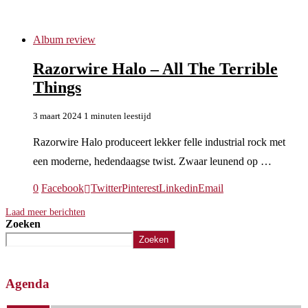
All The Terrible Things
Album review
Razorwire Halo – All The Terrible
Things
3 maart 2024
1 minuten leestijd
Razorwire Halo produceert lekker felle industrial rock met
een moderne, hedendaagse twist. Zwaar leunend op …
0
Facebook
Twitter
Pinterest
Linkedin
Email
Laad meer berichten
Zoeken
Zoeken
Agenda