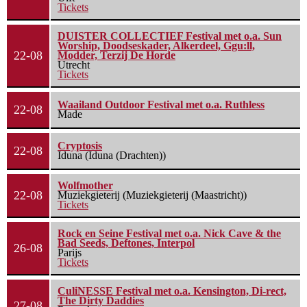
Tickets
DUISTER COLLECTIEF Festival met o.a. Sun
Worship, Doodseskader, Alkerdeel, Ggu:ll,
22-08
Modder, Terzij De Horde
Utrecht
Tickets
Waailand Outdoor Festival met o.a. Ruthless
22-08
Made
Cryptosis
22-08
Iduna (Iduna (Drachten))
Wolfmother
22-08
Muziekgieterij (Muziekgieterij (Maastricht))
Tickets
Rock en Seine Festival met o.a. Nick Cave & the
Bad Seeds, Deftones, Interpol
26-08
Parijs
Tickets
CuliNESSE Festival met o.a. Kensington, Di-rect,
The Dirty Daddies
27-08