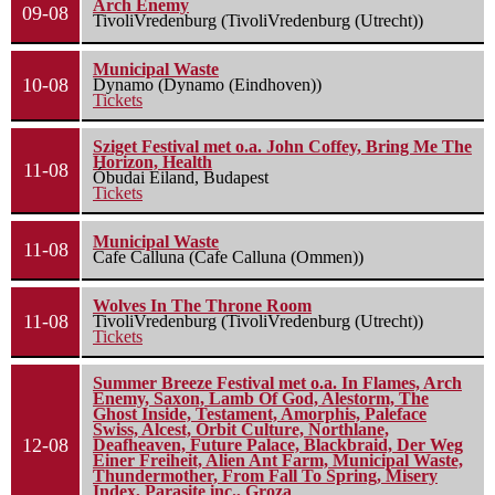
Arch Enemy
09-08
TivoliVredenburg (TivoliVredenburg (Utrecht))
Municipal Waste
10-08
Dynamo (Dynamo (Eindhoven))
Tickets
Sziget Festival met o.a. John Coffey, Bring Me The
Horizon, Health
11-08
Óbudai Eiland, Budapest
Tickets
Municipal Waste
11-08
Cafe Calluna (Cafe Calluna (Ommen))
Wolves In The Throne Room
11-08
TivoliVredenburg (TivoliVredenburg (Utrecht))
Tickets
Summer Breeze Festival met o.a. In Flames, Arch
Enemy, Saxon, Lamb Of God, Alestorm, The
Ghost Inside, Testament, Amorphis, Paleface
Swiss, Alcest, Orbit Culture, Northlane,
12-08
Deafheaven, Future Palace, Blackbraid, Der Weg
Einer Freiheit, Alien Ant Farm, Municipal Waste,
Thundermother, From Fall To Spring, Misery
Index, Parasite inc., Groza