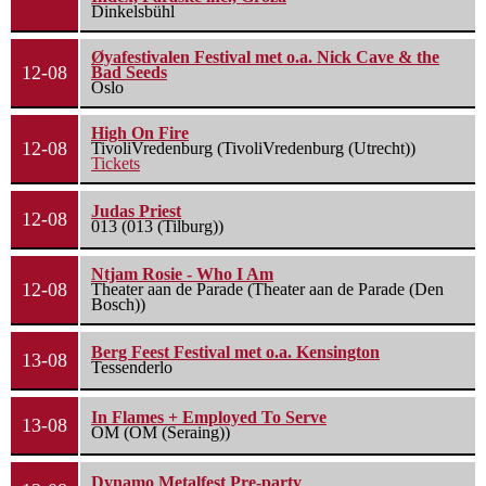
Dinkelsbühl
Øyafestivalen Festival met o.a. Nick Cave & the
12-08
Bad Seeds
Oslo
High On Fire
12-08
TivoliVredenburg (TivoliVredenburg (Utrecht))
Tickets
Judas Priest
12-08
013 (013 (Tilburg))
Ntjam Rosie - Who I Am
12-08
Theater aan de Parade (Theater aan de Parade (Den
Bosch))
Berg Feest Festival met o.a. Kensington
13-08
Tessenderlo
In Flames + Employed To Serve
13-08
OM (OM (Seraing))
Dynamo Metalfest Pre-party