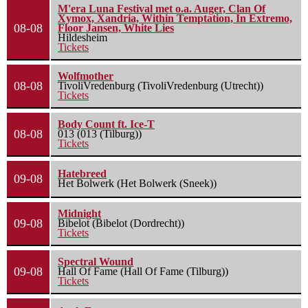
M'era Luna Festival met o.a. Auger, Clan Of
Xymox, Xandria, Within Temptation, In Extremo,
08-08
Floor Jansen, White Lies
Hildesheim
Tickets
Wolfmother
08-08
TivoliVredenburg (TivoliVredenburg (Utrecht))
Tickets
Body Count ft. Ice-T
08-08
013 (013 (Tilburg))
Tickets
Hatebreed
09-08
Het Bolwerk (Het Bolwerk (Sneek))
Midnight
09-08
Bibelot (Bibelot (Dordrecht))
Tickets
Spectral Wound
09-08
Hall Of Fame (Hall Of Fame (Tilburg))
Tickets