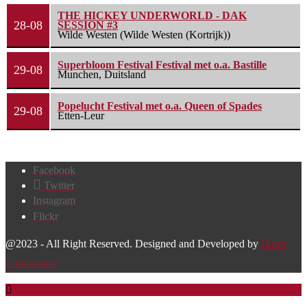
THE HICKEY UNDERWORLD - DAK
28-08
SESSION #3
Wilde Westen (Wilde Westen (Kortrijk))
Superbloom Festival Festival met o.a. Bastille
29-08
Munchen, Duitsland
Popelucht Festival met o.a. Queen of Spades
29-08
Etten-Leur
Facebook
Twitter
Instagram
Flickr
@2023 - All Right Reserved. Designed and Developed by
Harm
Lourenssen