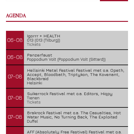
AGENDA
Igorrr + HEALTH
06-08
013 (013 (Tilburg))
Tickets
Panzerfaust
06-08
Poppodium Volt (Poppodium Volt (Sittard))
Hellsinki Metal Festival Festival met o.a. Opeth,
Accept, Bloodbath, Triptykon, The Kovenant,
07-08
Blackbraid
Helsinki
Suikerrock Festival met o.a. Editors, Hiqpy
07-08
Tienen
Tickets
Brakrock Festival met o.a. The Casualties, Hot
07-08
Water Music, No Turning Back, The Exploited
Duffel
AFF (Absolutely Free Festival) Festival met o.a.