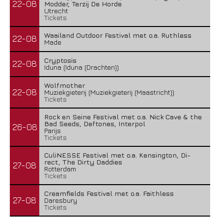
22-08
Modder, Terzij De Horde
Utrecht
Tickets
Waailand Outdoor Festival met o.a. Ruthless
22-08
Made
Cryptosis
22-08
Iduna (Iduna (Drachten))
Wolfmother
22-08
Muziekgieterij (Muziekgieterij (Maastricht))
Tickets
Rock en Seine Festival met o.a. Nick Cave & the
Bad Seeds, Deftones, Interpol
26-08
Parijs
Tickets
CuliNESSE Festival met o.a. Kensington, Di-
rect, The Dirty Daddies
27-08
Rotterdam
Tickets
Creamfields Festival met o.a. Faithless
27-08
Daresbury
Tickets