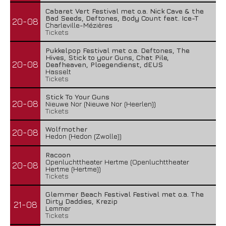
Cabaret Vert Festival met o.a. Nick Cave & the
Bad Seeds, Deftones, Body Count feat. Ice-T
20-08
Charleville-Mézières
Tickets
Pukkelpop Festival met o.a. Deftones, The
Hives, Stick to your Guns, Chat Pile,
20-08
Deafheaven, Ploegendienst, dEUS
Hasselt
Tickets
Stick To Your Guns
20-08
Nieuwe Nor (Nieuwe Nor (Heerlen))
Tickets
Wolfmother
20-08
Hedon (Hedon (Zwolle))
Racoon
Openluchttheater Hertme (Openluchttheater
20-08
Hertme (Hertme))
Tickets
Glemmer Beach Festival Festival met o.a. The
Dirty Daddies, Krezip
21-08
Lemmer
Tickets