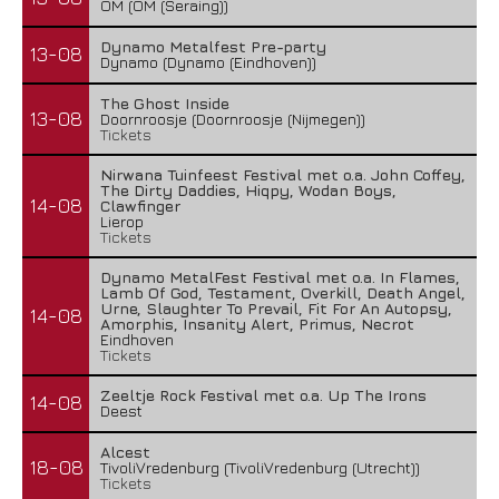
OM (OM (Seraing))
Dynamo Metalfest Pre-party
13-08
Dynamo (Dynamo (Eindhoven))
The Ghost Inside
13-08
Doornroosje (Doornroosje (Nijmegen))
Tickets
Nirwana Tuinfeest Festival met o.a. John Coffey,
The Dirty Daddies, Hiqpy, Wodan Boys,
14-08
Clawfinger
Lierop
Tickets
Dynamo MetalFest Festival met o.a. In Flames,
Lamb Of God, Testament, Overkill, Death Angel,
Urne, Slaughter To Prevail, Fit For An Autopsy,
14-08
Amorphis, Insanity Alert, Primus, Necrot
Eindhoven
Tickets
Zeeltje Rock Festival met o.a. Up The Irons
14-08
Deest
Alcest
18-08
TivoliVredenburg (TivoliVredenburg (Utrecht))
Tickets