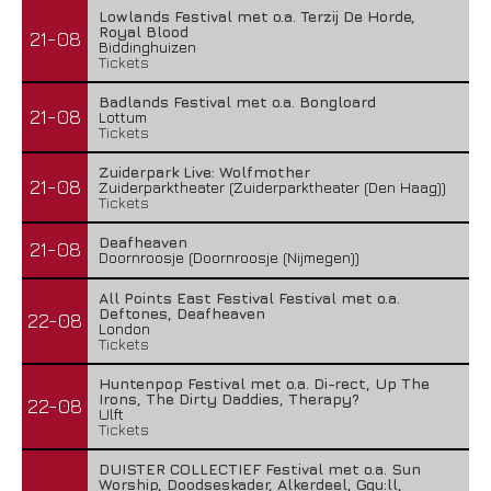
Lowlands Festival met o.a. Terzij De Horde,
Royal Blood
21-08
Biddinghuizen
Tickets
Badlands Festival met o.a. Bongloard
21-08
Lottum
Tickets
Zuiderpark Live: Wolfmother
21-08
Zuiderparktheater (Zuiderparktheater (Den Haag))
Tickets
Deafheaven
21-08
Doornroosje (Doornroosje (Nijmegen))
All Points East Festival Festival met o.a.
Deftones, Deafheaven
22-08
London
Tickets
Huntenpop Festival met o.a. Di-rect, Up The
Irons, The Dirty Daddies, Therapy?
22-08
Ulft
Tickets
DUISTER COLLECTIEF Festival met o.a. Sun
Worship, Doodseskader, Alkerdeel, Ggu:ll,