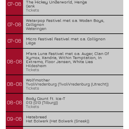
The Hickey Underworld, Henge
07-08
Genk
Tickets
Waterpop Festival met o.a. Wodan Boys,
07-08
Collignon
Wateringen
Micro Festival Festival met o.a. Collignon
07-08
Liège
M'era Luna Festival met o.a. Auger, Clan Of
Xymox, Xandria, Within Temptation, In
08-08
Extremo, Floor Jansen, White Lies
Hildesheim
Tickets
Wolfmother
08-08
TivoliVredenburg (TivoliVredenburg (Utrecht))
Tickets
Body Count ft. Ice-T
08-08
013 (013 (Tilburg))
Tickets
Hatebreed
09-08
Het Bolwerk (Het Bolwerk (Sneek))