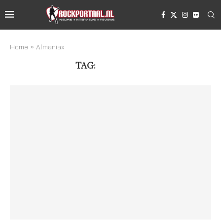
Home
»
Almaniax
TAG:
ALMANIAX