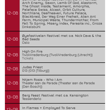
Arch Enemy, Saxon, Lamb Of God, Alestorm,
The Ghost Inside, Testament, Amorphis,
Paleface Swiss, Alcest, Orbit Culture,
12-08
Northlane, Deafheaven, Future Palace,
Blackbraid, Der Weg Einer Freiheit, Alien Ant
Farm, Municipal Waste, Thundermother, From
Fall To Spring, Misery Index, Parasite inc., Groza
Dinkelsbühl
Øyafestivalen Festival met o.a. Nick Cave & the
12-08
Bad Seeds
Oslo
High On Fire
12-08
TivoliVredenburg (TivoliVredenburg (Utrecht))
Tickets
Judas Priest
12-08
013 (013 (Tilburg))
Ntjam Rosie - Who I Am
12-08
Theater aan de Parade (Theater aan de Parade
(Den Bosch))
Berg Feest Festival met o.a. Kensington
13-08
Tessenderlo
In Flames + Employed To Serve
13-08