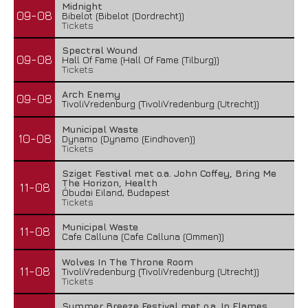
Midnight
09-08
Bibelot (Bibelot (Dordrecht))
Tickets
Spectral Wound
09-08
Hall Of Fame (Hall Of Fame (Tilburg))
Tickets
Arch Enemy
09-08
TivoliVredenburg (TivoliVredenburg (Utrecht))
Municipal Waste
10-08
Dynamo (Dynamo (Eindhoven))
Tickets
Sziget Festival met o.a. John Coffey, Bring Me
The Horizon, Health
11-08
Óbudai Eiland, Budapest
Tickets
Municipal Waste
11-08
Cafe Calluna (Cafe Calluna (Ommen))
Wolves In The Throne Room
11-08
TivoliVredenburg (TivoliVredenburg (Utrecht))
Tickets
Summer Breeze Festival met o.a. In Flames,