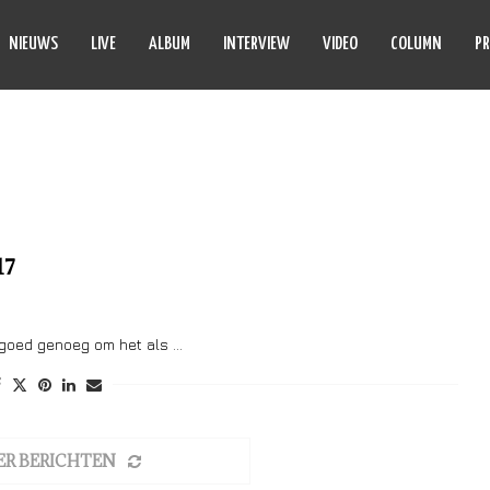
NIEUWS
LIVE
ALBUM
INTERVIEW
VIDEO
COLUMN
PR
A’S GOT TALENT
17
t goed genoeg om het als …
ER BERICHTEN