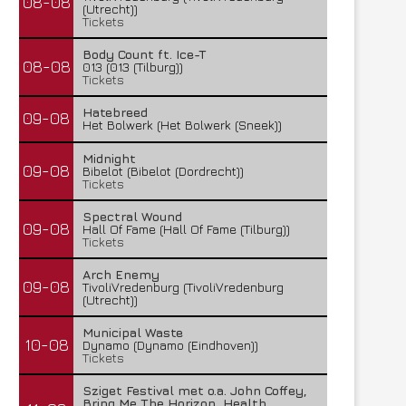
08-08
(Utrecht))
Tickets
Body Count ft. Ice-T
08-08
013 (013 (Tilburg))
Tickets
Hatebreed
09-08
Het Bolwerk (Het Bolwerk (Sneek))
Midnight
09-08
Bibelot (Bibelot (Dordrecht))
Tickets
Spectral Wound
09-08
Hall Of Fame (Hall Of Fame (Tilburg))
Tickets
Arch Enemy
09-08
TivoliVredenburg (TivoliVredenburg
(Utrecht))
Municipal Waste
10-08
Dynamo (Dynamo (Eindhoven))
Tickets
Sziget Festival met o.a. John Coffey,
Bring Me The Horizon, Health