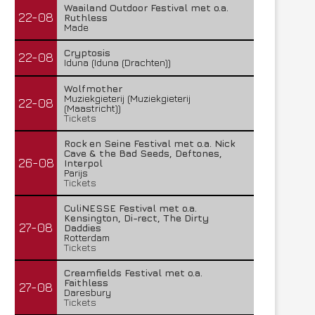
Waailand Outdoor Festival met o.a.
22-08
Ruthless
Made
Cryptosis
22-08
Iduna (Iduna (Drachten))
Wolfmother
Muziekgieterij (Muziekgieterij
22-08
(Maastricht))
Tickets
Rock en Seine Festival met o.a. Nick
Cave & the Bad Seeds, Deftones,
26-08
Interpol
Parijs
Tickets
CuliNESSE Festival met o.a.
Kensington, Di-rect, The Dirty
27-08
Daddies
Rotterdam
Tickets
Creamfields Festival met o.a.
Faithless
27-08
Daresbury
Tickets