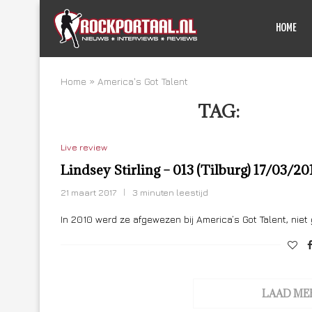
HOME
Home
»
America's Got Talent
TAG:
AMERIC
Live review
Lindsey Stirling – 013 (Tilburg) 17/03/20
21 maart 2017
3 minuten leestijd
In 2010 werd ze afgewezen bij America’s Got Talent, nie
LAAD ME