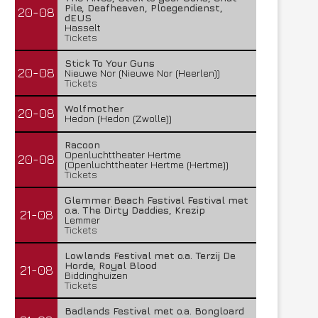
Pile, Deafheaven, Ploegendienst,
20-08
dEUS
Hasselt
Tickets
Stick To Your Guns
20-08
Nieuwe Nor (Nieuwe Nor (Heerlen))
Tickets
Wolfmother
20-08
Hedon (Hedon (Zwolle))
Racoon
Openluchttheater Hertme
20-08
(Openluchttheater Hertme (Hertme))
Tickets
Glemmer Beach Festival Festival met
o.a. The Dirty Daddies, Krezip
21-08
Lemmer
Tickets
Lowlands Festival met o.a. Terzij De
Horde, Royal Blood
21-08
Biddinghuizen
Tickets
Badlands Festival met o.a. Bongloard