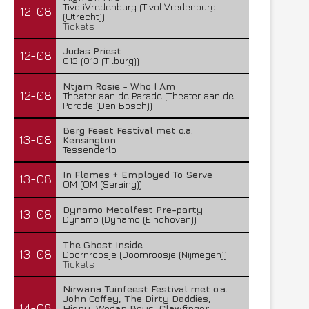
TivoliVredenburg (TivoliVredenburg
12-08
(Utrecht))
Tickets
Judas Priest
12-08
013 (013 (Tilburg))
Ntjam Rosie - Who I Am
12-08
Theater aan de Parade (Theater aan de
Parade (Den Bosch))
Berg Feest Festival met o.a.
13-08
Kensington
Tessenderlo
In Flames + Employed To Serve
13-08
OM (OM (Seraing))
Dynamo Metalfest Pre-party
13-08
Dynamo (Dynamo (Eindhoven))
The Ghost Inside
13-08
Doornroosje (Doornroosje (Nijmegen))
Tickets
Nirwana Tuinfeest Festival met o.a.
John Coffey, The Dirty Daddies,
14-08
Hiqpy, Wodan Boys, Clawfinger