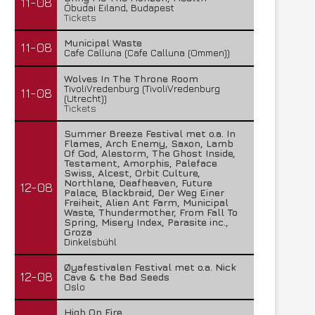
11-08
Óbudai Eiland, Budapest
Tickets
Municipal Waste
11-08
Cafe Calluna (Cafe Calluna (Ommen))
Wolves In The Throne Room
TivoliVredenburg (TivoliVredenburg
11-08
(Utrecht))
Tickets
Summer Breeze Festival met o.a. In
Flames, Arch Enemy, Saxon, Lamb
Of God, Alestorm, The Ghost Inside,
Testament, Amorphis, Paleface
Swiss, Alcest, Orbit Culture,
Northlane, Deafheaven, Future
12-08
Palace, Blackbraid, Der Weg Einer
Freiheit, Alien Ant Farm, Municipal
Waste, Thundermother, From Fall To
Spring, Misery Index, Parasite inc.,
Groza
Dinkelsbühl
Øyafestivalen Festival met o.a. Nick
12-08
Cave & the Bad Seeds
Oslo
High On Fire