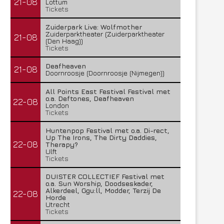
21-08
Lottum
Tickets
Zuiderpark Live: Wolfmother
Zuiderparktheater (Zuiderparktheater
21-08
(Den Haag))
Tickets
Deafheaven
21-08
Doornroosje (Doornroosje (Nijmegen))
All Points East Festival Festival met
o.a. Deftones, Deafheaven
22-08
London
Tickets
Huntenpop Festival met o.a. Di-rect,
Up The Irons, The Dirty Daddies,
22-08
Therapy?
Ulft
Tickets
DUISTER COLLECTIEF Festival met
o.a. Sun Worship, Doodseskader,
Alkerdeel, Ggu:ll, Modder, Terzij De
22-08
Horde
Utrecht
Tickets