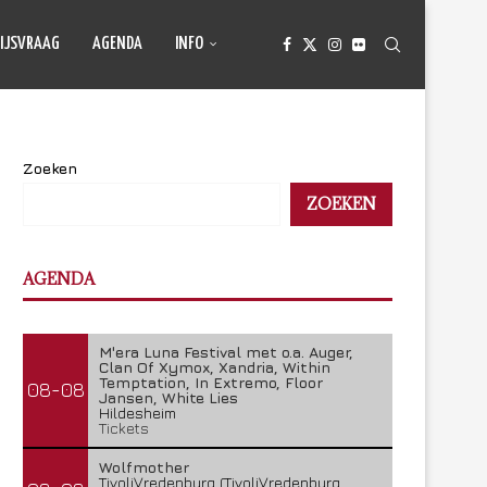
IJSVRAAG
AGENDA
INFO
Zoeken
ZOEKEN
AGENDA
M'era Luna Festival met o.a. Auger,
Clan Of Xymox, Xandria, Within
Temptation, In Extremo, Floor
08-08
Jansen, White Lies
Hildesheim
Tickets
Wolfmother
TivoliVredenburg (TivoliVredenburg