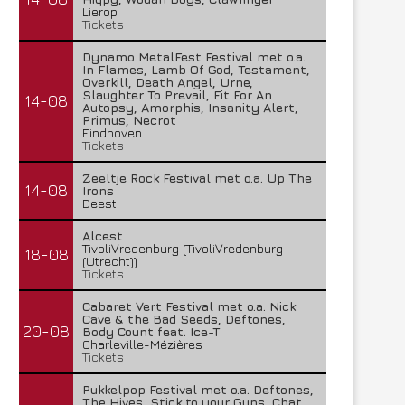
Lierop
Tickets
Dynamo MetalFest Festival met o.a.
In Flames, Lamb Of God, Testament,
Overkill, Death Angel, Urne,
Slaughter To Prevail, Fit For An
14-08
Autopsy, Amorphis, Insanity Alert,
Primus, Necrot
Eindhoven
Tickets
Zeeltje Rock Festival met o.a. Up The
14-08
Irons
Deest
Alcest
TivoliVredenburg (TivoliVredenburg
18-08
(Utrecht))
Tickets
Cabaret Vert Festival met o.a. Nick
Cave & the Bad Seeds, Deftones,
20-08
Body Count feat. Ice-T
Charleville-Mézières
Tickets
Pukkelpop Festival met o.a. Deftones,
The Hives, Stick to your Guns, Chat