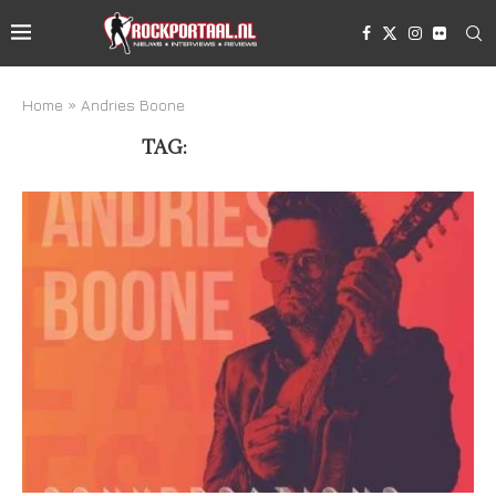
Home
»
Andries Boone
TAG:
ANDRIES BOONE