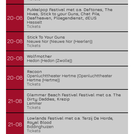
Pukkelpop Festival met o.a. Deftones, The
Hives, Stick to your Guns, Chat Pile,
20-08
Deafheaven, Ploegendienst, dEUS
Hasselt
Tickets
Stick To Your Guns
20-08
Nieuwe Nor (Nieuwe Nor (Heerlen))
Tickets
Wolfmother
20-08
Hedon (Hedon (Zwolle))
Racoon
Openluchttheater Hertme (Openluchttheater
20-08
Hertme (Hertme))
Tickets
Glemmer Beach Festival Festival met o.a. The
Dirty Daddies, Krezip
21-08
Lemmer
Tickets
Lowlands Festival met o.a. Terzij De Horde,
Royal Blood
21-08
Biddinghuizen
Tickets