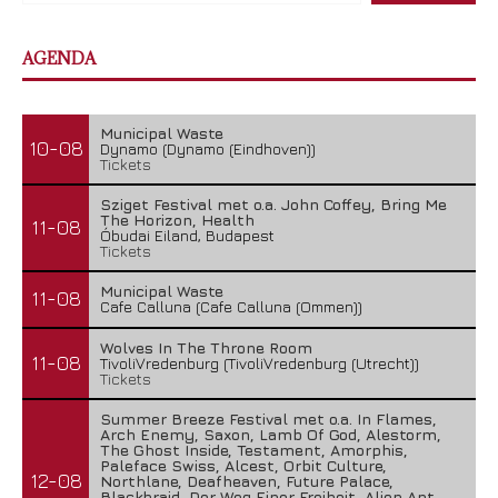
AGENDA
Municipal Waste
10-08
Dynamo (Dynamo (Eindhoven))
Tickets
Sziget Festival met o.a. John Coffey, Bring Me
The Horizon, Health
11-08
Óbudai Eiland, Budapest
Tickets
Municipal Waste
11-08
Cafe Calluna (Cafe Calluna (Ommen))
Wolves In The Throne Room
11-08
TivoliVredenburg (TivoliVredenburg (Utrecht))
Tickets
Summer Breeze Festival met o.a. In Flames,
Arch Enemy, Saxon, Lamb Of God, Alestorm,
The Ghost Inside, Testament, Amorphis,
Paleface Swiss, Alcest, Orbit Culture,
12-08
Northlane, Deafheaven, Future Palace,
Blackbraid, Der Weg Einer Freiheit, Alien Ant