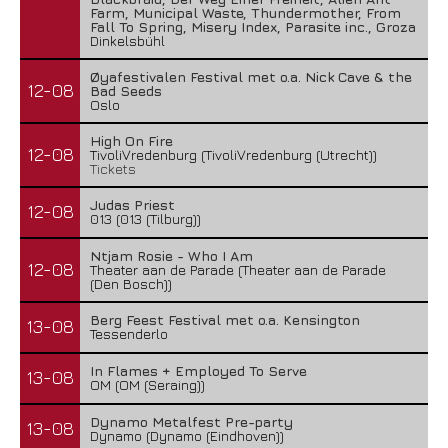
Farm, Municipal Waste, Thundermother, From
Fall To Spring, Misery Index, Parasite inc., Groza
Dinkelsbühl
Øyafestivalen Festival met o.a. Nick Cave & the
12-08
Bad Seeds
Oslo
High On Fire
12-08
TivoliVredenburg (TivoliVredenburg (Utrecht))
Tickets
Judas Priest
12-08
013 (013 (Tilburg))
Ntjam Rosie - Who I Am
12-08
Theater aan de Parade (Theater aan de Parade
(Den Bosch))
Berg Feest Festival met o.a. Kensington
13-08
Tessenderlo
In Flames + Employed To Serve
13-08
OM (OM (Seraing))
Dynamo Metalfest Pre-party
13-08
Dynamo (Dynamo (Eindhoven))