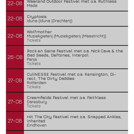
Waailand Outdoor Festival met o.a. Ruthless
22-08
Made
Cryptosis
22-08
Iduna (Iduna (Drachten))
Wolfmother
22-08
Muziekgieterij (Muziekgieterij (Maastricht))
Tickets
Rock en Seine Festival met o.a. Nick Cave & the
Bad Seeds, Deftones, Interpol
26-08
Parijs
Tickets
CuliNESSE Festival met o.a. Kensington, Di-
rect, The Dirty Daddies
27-08
Rotterdam
Tickets
Creamfields Festival met o.a. Faithless
27-08
Daresbury
Tickets
Hit The City Festival met o.a. Snapped Ankles,
27-08
Inherited
Eindhoven