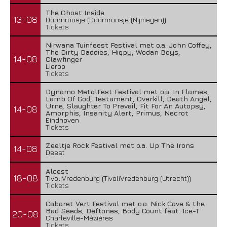
The Ghost Inside
13-08
Doornroosje (Doornroosje (Nijmegen))
Tickets
Nirwana Tuinfeest Festival met o.a. John Coffey,
The Dirty Daddies, Hiqpy, Wodan Boys,
14-08
Clawfinger
Lierop
Tickets
Dynamo MetalFest Festival met o.a. In Flames,
Lamb Of God, Testament, Overkill, Death Angel,
Urne, Slaughter To Prevail, Fit For An Autopsy,
14-08
Amorphis, Insanity Alert, Primus, Necrot
Eindhoven
Tickets
Zeeltje Rock Festival met o.a. Up The Irons
14-08
Deest
Alcest
18-08
TivoliVredenburg (TivoliVredenburg (Utrecht))
Tickets
Cabaret Vert Festival met o.a. Nick Cave & the
Bad Seeds, Deftones, Body Count feat. Ice-T
20-08
Charleville-Mézières
Tickets