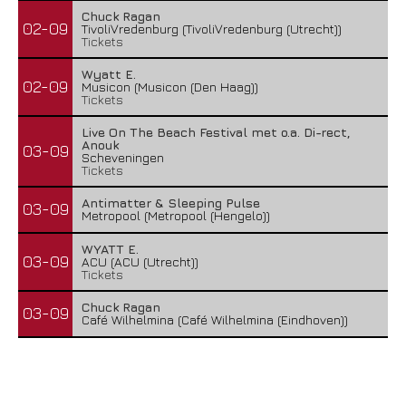
Chuck Ragan
02-09
TivoliVredenburg (TivoliVredenburg (Utrecht))
Tickets
Wyatt E.
02-09
Musicon (Musicon (Den Haag))
Tickets
Live On The Beach Festival met o.a. Di-rect,
Anouk
03-09
Scheveningen
Tickets
Antimatter & Sleeping Pulse
03-09
Metropool (Metropool (Hengelo))
WYATT E.
03-09
ACU (ACU (Utrecht))
Tickets
Chuck Ragan
03-09
Café Wilhelmina (Café Wilhelmina (Eindhoven))