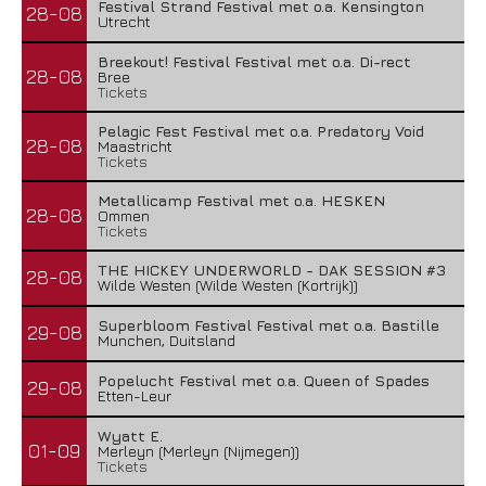
Festival Strand Festival met o.a. Kensington
28-08
Utrecht
Breekout! Festival Festival met o.a. Di-rect
28-08
Bree
Tickets
Pelagic Fest Festival met o.a. Predatory Void
28-08
Maastricht
Tickets
Metallicamp Festival met o.a. HESKEN
28-08
Ommen
Tickets
THE HICKEY UNDERWORLD - DAK SESSION #3
28-08
Wilde Westen (Wilde Westen (Kortrijk))
Superbloom Festival Festival met o.a. Bastille
29-08
Munchen, Duitsland
Popelucht Festival met o.a. Queen of Spades
29-08
Etten-Leur
Wyatt E.
01-09
Merleyn (Merleyn (Nijmegen))
Tickets