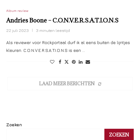
Album review
Andries Boone – C.O.N.V.E.R.S.A.T.I.O.N.S
22 juli 2023
3 minuten leestijd
Als reviewer voor Rockportaal durf ik al eens buiten de lijntjes
kleuren. C.O.N.V.E.R.S.A.T.I.O.N.S is een …
LAAD MEER BERICHTEN
Zoeken
ZOEKEN