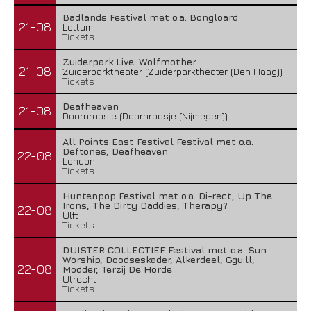
Badlands Festival met o.a. Bongloard
21-08
Lottum
Tickets
Zuiderpark Live: Wolfmother
21-08
Zuiderparktheater (Zuiderparktheater (Den Haag))
Tickets
Deafheaven
21-08
Doornroosje (Doornroosje (Nijmegen))
All Points East Festival Festival met o.a.
Deftones, Deafheaven
22-08
London
Tickets
Huntenpop Festival met o.a. Di-rect, Up The
Irons, The Dirty Daddies, Therapy?
22-08
Ulft
Tickets
DUISTER COLLECTIEF Festival met o.a. Sun
Worship, Doodseskader, Alkerdeel, Ggu:ll,
22-08
Modder, Terzij De Horde
Utrecht
Tickets