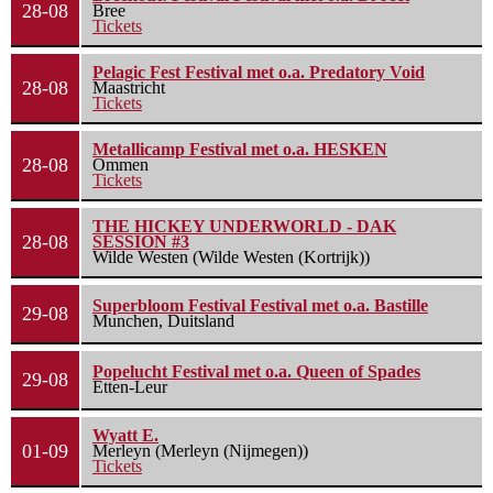
28-08
Bree
Tickets
Pelagic Fest Festival met o.a. Predatory Void
28-08
Maastricht
Tickets
Metallicamp Festival met o.a. HESKEN
28-08
Ommen
Tickets
THE HICKEY UNDERWORLD - DAK
28-08
SESSION #3
Wilde Westen (Wilde Westen (Kortrijk))
Superbloom Festival Festival met o.a. Bastille
29-08
Munchen, Duitsland
Popelucht Festival met o.a. Queen of Spades
29-08
Etten-Leur
Wyatt E.
01-09
Merleyn (Merleyn (Nijmegen))
Tickets