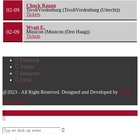
Chuck Ragan
02-09
TivoliVredenburg (TivoliVredenburg (Utrecht))
Tickets
Wyatt E.
02-09
Musicon (Musicon (Den Haag))
Tickets
Facebook
Twitter
Instagram
Flickr
@2023 - All Right Reserved. Designed and Developed by
Harm
Lourenssen