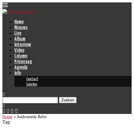
Home
Nieuws
Live
Album
Interview
Video
Column
Prijsvraag
Agenda
Info
Contact
Colofon
Zoeken
Home
»
Andromeda Relix
Tag: