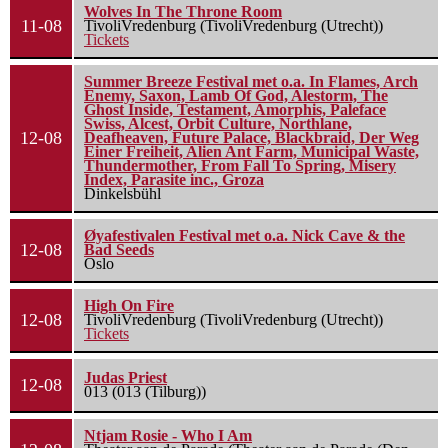
Wolves In The Throne Room
11-08
TivoliVredenburg (TivoliVredenburg (Utrecht))
Tickets
Summer Breeze Festival met o.a. In Flames, Arch
Enemy, Saxon, Lamb Of God, Alestorm, The
Ghost Inside, Testament, Amorphis, Paleface
Swiss, Alcest, Orbit Culture, Northlane,
12-08
Deafheaven, Future Palace, Blackbraid, Der Weg
Einer Freiheit, Alien Ant Farm, Municipal Waste,
Thundermother, From Fall To Spring, Misery
Index, Parasite inc., Groza
Dinkelsbühl
Øyafestivalen Festival met o.a. Nick Cave & the
12-08
Bad Seeds
Oslo
High On Fire
12-08
TivoliVredenburg (TivoliVredenburg (Utrecht))
Tickets
Judas Priest
12-08
013 (013 (Tilburg))
Ntjam Rosie - Who I Am