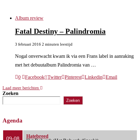
Andromeda Relix
Album review
Fatal Destiny – Palindromia
3 februari 2016
2 minuten leestijd
Nogal onverwacht kwam ik via een Frans label in aanraking
met het debuutalbum Palindromia van …
0
Facebook
Twitter
Pinterest
Linkedin
Email
Laad meer berichten
Zoeken
Zoeken
Agenda
Hatebreed
09-08