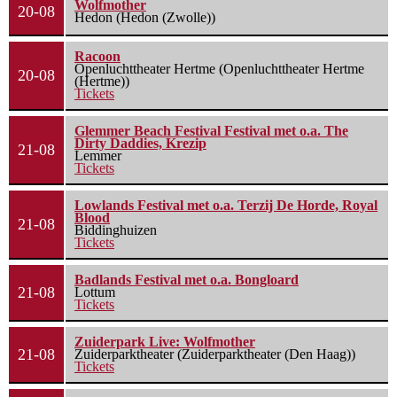
Wolfmother
20-08
Hedon (Hedon (Zwolle))
Racoon
Openluchttheater Hertme (Openluchttheater Hertme
20-08
(Hertme))
Tickets
Glemmer Beach Festival Festival met o.a. The
Dirty Daddies, Krezip
21-08
Lemmer
Tickets
Lowlands Festival met o.a. Terzij De Horde, Royal
Blood
21-08
Biddinghuizen
Tickets
Badlands Festival met o.a. Bongloard
21-08
Lottum
Tickets
Zuiderpark Live: Wolfmother
21-08
Zuiderparktheater (Zuiderparktheater (Den Haag))
Tickets