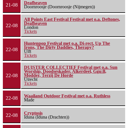
Deafheaven
21-08
Doornroosje (Doornroosje (Nijmegen))
All Points East Festival Festival met o.a. Deftones,
Deafheaven
22-08
London
Tickets
Huntenpop Festival met o.a. Di-rect, Up The
Irons, The Dirty Daddies, Therapy?
22-08
Ulft
Tickets
DUISTER COLLECTIEF Festival met o.a. Sun
Worship, Doodseskader, Alkerdeel, Ggu:ll,
22-08
Modder, Terzij De Horde
Utrecht
Tickets
Waailand Outdoor Festival met o.a. Ruthless
22-08
Made
Cryptosis
22-08
Iduna (Iduna (Drachten))