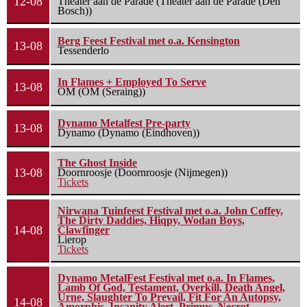
12-08
Theater aan de Parade (Theater aan de Parade (Den
Bosch))
Berg Feest Festival met o.a. Kensington
13-08
Tessenderlo
In Flames + Employed To Serve
13-08
OM (OM (Seraing))
Dynamo Metalfest Pre-party
13-08
Dynamo (Dynamo (Eindhoven))
The Ghost Inside
13-08
Doornroosje (Doornroosje (Nijmegen))
Tickets
Nirwana Tuinfeest Festival met o.a. John Coffey,
The Dirty Daddies, Hiqpy, Wodan Boys,
14-08
Clawfinger
Lierop
Tickets
Dynamo MetalFest Festival met o.a. In Flames,
Lamb Of God, Testament, Overkill, Death Angel,
Urne, Slaughter To Prevail, Fit For An Autopsy,
14-08
Amorphis, Insanity Alert, Primus, Necrot