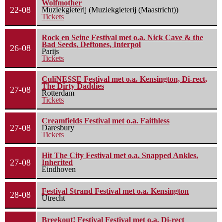
Wolfmother
22-08
Muziekgieterij (Muziekgieterij (Maastricht))
Tickets
Rock en Seine Festival met o.a. Nick Cave & the
Bad Seeds, Deftones, Interpol
26-08
Parijs
Tickets
CuliNESSE Festival met o.a. Kensington, Di-rect,
The Dirty Daddies
27-08
Rotterdam
Tickets
Creamfields Festival met o.a. Faithless
27-08
Daresbury
Tickets
Hit The City Festival met o.a. Snapped Ankles,
27-08
Inherited
Eindhoven
Festival Strand Festival met o.a. Kensington
28-08
Utrecht
Breekout! Festival Festival met o.a. Di-rect