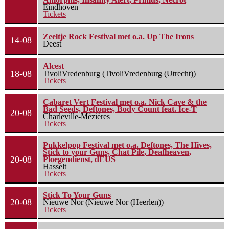
Eindhoven
Tickets
Zeeltje Rock Festival met o.a. Up The Irons
14-08
Deest
Alcest
18-08
TivoliVredenburg (TivoliVredenburg (Utrecht))
Tickets
Cabaret Vert Festival met o.a. Nick Cave & the
Bad Seeds, Deftones, Body Count feat. Ice-T
20-08
Charleville-Mézières
Tickets
Pukkelpop Festival met o.a. Deftones, The Hives,
Stick to your Guns, Chat Pile, Deafheaven,
20-08
Ploegendienst, dEUS
Hasselt
Tickets
Stick To Your Guns
20-08
Nieuwe Nor (Nieuwe Nor (Heerlen))
Tickets