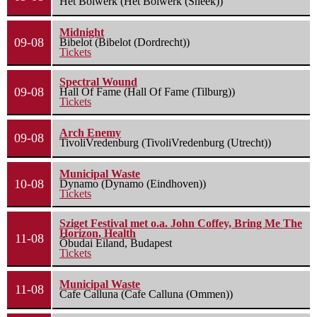
Het Bolwerk (Het Bolwerk (Sneek))
Midnight
09-08
Bibelot (Bibelot (Dordrecht))
Tickets
Spectral Wound
09-08
Hall Of Fame (Hall Of Fame (Tilburg))
Tickets
Arch Enemy
09-08
TivoliVredenburg (TivoliVredenburg (Utrecht))
Municipal Waste
10-08
Dynamo (Dynamo (Eindhoven))
Tickets
Sziget Festival met o.a. John Coffey, Bring Me The
Horizon, Health
11-08
Óbudai Eiland, Budapest
Tickets
Municipal Waste
11-08
Cafe Calluna (Cafe Calluna (Ommen))