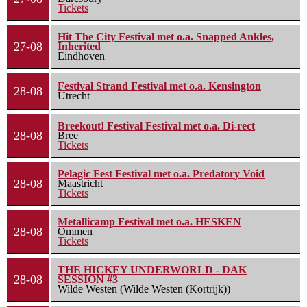
Tickets
Hit The City Festival met o.a. Snapped Ankles,
27-08
Inherited
Eindhoven
Festival Strand Festival met o.a. Kensington
28-08
Utrecht
Breekout! Festival Festival met o.a. Di-rect
28-08
Bree
Tickets
Pelagic Fest Festival met o.a. Predatory Void
28-08
Maastricht
Tickets
Metallicamp Festival met o.a. HESKEN
28-08
Ommen
Tickets
THE HICKEY UNDERWORLD - DAK
28-08
SESSION #3
Wilde Westen (Wilde Westen (Kortrijk))