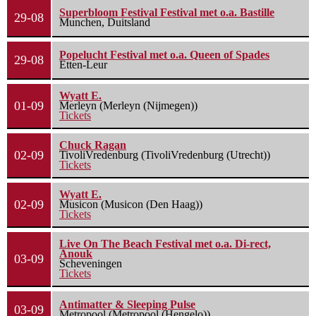
Superbloom Festival Festival met o.a. Bastille
29-08
Munchen, Duitsland
Popelucht Festival met o.a. Queen of Spades
29-08
Etten-Leur
Wyatt E.
01-09
Merleyn (Merleyn (Nijmegen))
Tickets
Chuck Ragan
02-09
TivoliVredenburg (TivoliVredenburg (Utrecht))
Tickets
Wyatt E.
02-09
Musicon (Musicon (Den Haag))
Tickets
Live On The Beach Festival met o.a. Di-rect,
Anouk
03-09
Scheveningen
Tickets
Antimatter & Sleeping Pulse
03-09
Metropool (Metropool (Hengelo))