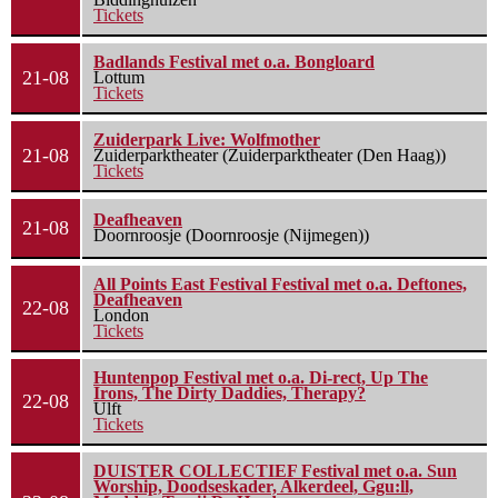
Tickets
Badlands Festival met o.a. Bongloard
21-08
Lottum
Tickets
Zuiderpark Live: Wolfmother
21-08
Zuiderparktheater (Zuiderparktheater (Den Haag))
Tickets
Deafheaven
21-08
Doornroosje (Doornroosje (Nijmegen))
All Points East Festival Festival met o.a. Deftones,
Deafheaven
22-08
London
Tickets
Huntenpop Festival met o.a. Di-rect, Up The
Irons, The Dirty Daddies, Therapy?
22-08
Ulft
Tickets
DUISTER COLLECTIEF Festival met o.a. Sun
Worship, Doodseskader, Alkerdeel, Ggu:ll,