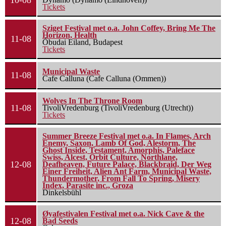
10-08
Tickets
Sziget Festival met o.a. John Coffey, Bring Me The
Horizon, Health
11-08
Óbudai Eiland, Budapest
Tickets
Municipal Waste
11-08
Cafe Calluna (Cafe Calluna (Ommen))
Wolves In The Throne Room
11-08
TivoliVredenburg (TivoliVredenburg (Utrecht))
Tickets
Summer Breeze Festival met o.a. In Flames, Arch
Enemy, Saxon, Lamb Of God, Alestorm, The
Ghost Inside, Testament, Amorphis, Paleface
Swiss, Alcest, Orbit Culture, Northlane,
12-08
Deafheaven, Future Palace, Blackbraid, Der Weg
Einer Freiheit, Alien Ant Farm, Municipal Waste,
Thundermother, From Fall To Spring, Misery
Index, Parasite inc., Groza
Dinkelsbühl
Øyafestivalen Festival met o.a. Nick Cave & the
12-08
Bad Seeds