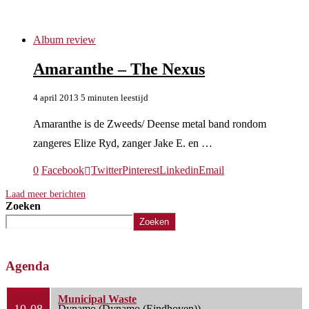
Andy Solveström
Album review
Amaranthe – The Nexus
4 april 2013
5 minuten leestijd
Amaranthe is de Zweeds/ Deense metal band rondom
zangeres Elize Ryd, zanger Jake E. en …
0
Facebook
Twitter
Pinterest
Linkedin
Email
Laad meer berichten
Zoeken
Zoeken
Agenda
Municipal Waste
Dynamo (Dynamo (Eindhoven))