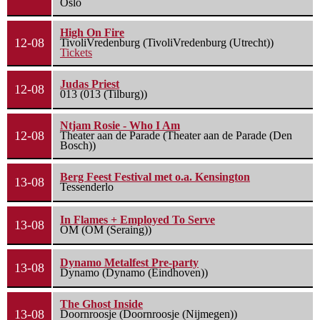
Oslo
High On Fire
12-08
TivoliVredenburg (TivoliVredenburg (Utrecht))
Tickets
Judas Priest
12-08
013 (013 (Tilburg))
Ntjam Rosie - Who I Am
12-08
Theater aan de Parade (Theater aan de Parade (Den
Bosch))
Berg Feest Festival met o.a. Kensington
13-08
Tessenderlo
In Flames + Employed To Serve
13-08
OM (OM (Seraing))
Dynamo Metalfest Pre-party
13-08
Dynamo (Dynamo (Eindhoven))
The Ghost Inside
13-08
Doornroosje (Doornroosje (Nijmegen))