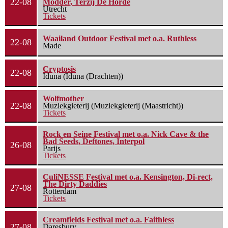
22-08
Modder, Terzij De Horde
Utrecht
Tickets
Waailand Outdoor Festival met o.a. Ruthless
22-08
Made
Cryptosis
22-08
Iduna (Iduna (Drachten))
Wolfmother
22-08
Muziekgieterij (Muziekgieterij (Maastricht))
Tickets
Rock en Seine Festival met o.a. Nick Cave & the
Bad Seeds, Deftones, Interpol
26-08
Parijs
Tickets
CuliNESSE Festival met o.a. Kensington, Di-rect,
The Dirty Daddies
27-08
Rotterdam
Tickets
Creamfields Festival met o.a. Faithless
27-08
Daresbury