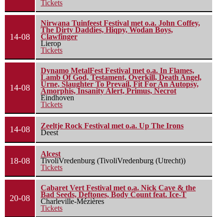
Tickets
Nirwana Tuinfeest Festival met o.a. John Coffey,
The Dirty Daddies, Hiqpy, Wodan Boys,
14-08
Clawfinger
Lierop
Tickets
Dynamo MetalFest Festival met o.a. In Flames,
Lamb Of God, Testament, Overkill, Death Angel,
Urne, Slaughter To Prevail, Fit For An Autopsy,
14-08
Amorphis, Insanity Alert, Primus, Necrot
Eindhoven
Tickets
Zeeltje Rock Festival met o.a. Up The Irons
14-08
Deest
Alcest
18-08
TivoliVredenburg (TivoliVredenburg (Utrecht))
Tickets
Cabaret Vert Festival met o.a. Nick Cave & the
Bad Seeds, Deftones, Body Count feat. Ice-T
20-08
Charleville-Mézières
Tickets