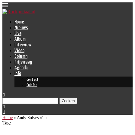
Home
Nieuws
Live
Album
Interview
Video
Column
Prijsvraag
Agenda
Info
Contact
Colofon
Zoeken
Home
»
Andy Solveström
Tag: