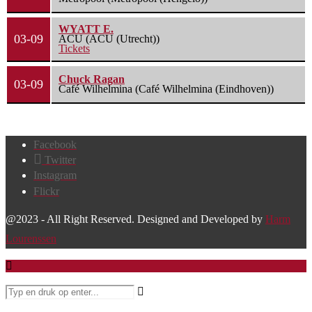
WYATT E.
03-09
ACU (ACU (Utrecht))
Tickets
Chuck Ragan
03-09
Café Wilhelmina (Café Wilhelmina (Eindhoven))
Facebook
Twitter
Instagram
Flickr
@2023 - All Right Reserved. Designed and Developed by
Harm
Lourenssen