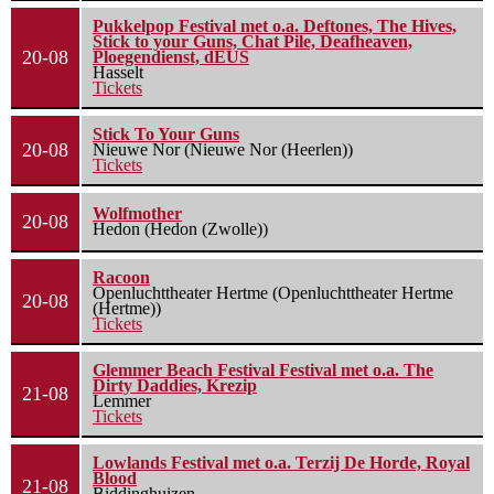
Pukkelpop Festival met o.a. Deftones, The Hives,
Stick to your Guns, Chat Pile, Deafheaven,
20-08
Ploegendienst, dEUS
Hasselt
Tickets
Stick To Your Guns
20-08
Nieuwe Nor (Nieuwe Nor (Heerlen))
Tickets
Wolfmother
20-08
Hedon (Hedon (Zwolle))
Racoon
Openluchttheater Hertme (Openluchttheater Hertme
20-08
(Hertme))
Tickets
Glemmer Beach Festival Festival met o.a. The
Dirty Daddies, Krezip
21-08
Lemmer
Tickets
Lowlands Festival met o.a. Terzij De Horde, Royal
Blood
21-08
Biddinghuizen