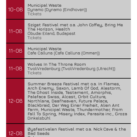
Municipal Waste
10-08
Dynamo (Dynamo (Eindhoven))
Tickets
Sziget Festival met o.a. John Coffey, Bring Me
The Horizon, Health
11-08
Óbudai Eiland, Budapest
Tickets
Municipal Waste
11-08
Cafe Calluna (Cafe Calluna (Ommen))
Wolves In The Throne Room
11-08
TivoliVredenburg (TivoliVredenburg (Utrecht))
Tickets
Summer Breeze Festival met o.a. In Flames,
Arch Enemy, Saxon, Lamb Of God, Alestorm,
The Ghost Inside, Testament, Amorphis,
Paleface Swiss, Alcest, Orbit Culture,
12-08
Northlane, Deafheaven, Future Palace,
Blackbraid, Der Weg Einer Freiheit, Alien Ant
Farm, Municipal Waste, Thundermother, From
Fall To Spring, Misery Index, Parasite inc., Groza
Dinkelsbühl
Øyafestivalen Festival met o.a. Nick Cave & the
12-08
Bad Seeds