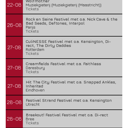
Wolfmother
22-08
Muziekgieterij (Muziekgieterij (Maastricht))
Tickets
Rock en Seine Festival met o.a. Nick Cave & the
Bad Seeds, Deftones, Interpol
26-08
Parijs
Tickets
CuliNESSE Festival met o.a. Kensington, Di-
rect, The Dirty Daddies
27-08
Rotterdam
Tickets
Creamfields Festival met o.a. Faithless
27-08
Daresbury
Tickets
Hit The City Festival met o.a. Snapped Ankles,
27-08
Inherited
Eindhoven
Festival Strand Festival met o.a. Kensington
28-08
Utrecht
Breekout! Festival Festival met o.a. Di-rect
28-08
Bree
Tickets