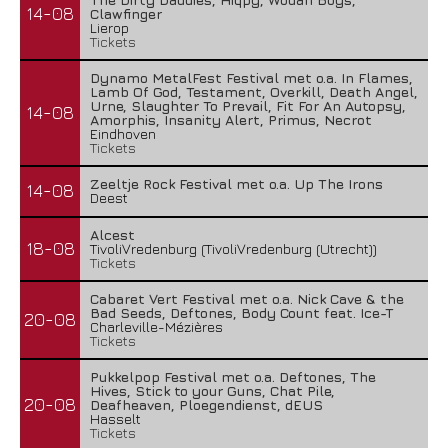
14-08
Clawfinger
Lierop
Tickets
Dynamo MetalFest Festival met o.a. In Flames,
Lamb Of God, Testament, Overkill, Death Angel,
Urne, Slaughter To Prevail, Fit For An Autopsy,
14-08
Amorphis, Insanity Alert, Primus, Necrot
Eindhoven
Tickets
Zeeltje Rock Festival met o.a. Up The Irons
14-08
Deest
Alcest
18-08
TivoliVredenburg (TivoliVredenburg (Utrecht))
Tickets
Cabaret Vert Festival met o.a. Nick Cave & the
Bad Seeds, Deftones, Body Count feat. Ice-T
20-08
Charleville-Mézières
Tickets
Pukkelpop Festival met o.a. Deftones, The
Hives, Stick to your Guns, Chat Pile,
20-08
Deafheaven, Ploegendienst, dEUS
Hasselt
Tickets