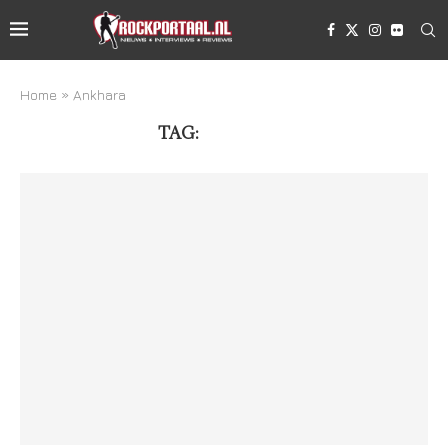
Home
»
Ankhara
TAG:
ANKHARA