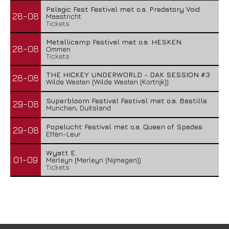
Pelagic Fest Festival met o.a. Predatory Void
28-08
Maastricht
Tickets
Metallicamp Festival met o.a. HESKEN
28-08
Ommen
Tickets
THE HICKEY UNDERWORLD - DAK SESSION #3
28-08
Wilde Westen (Wilde Westen (Kortrijk))
Superbloom Festival Festival met o.a. Bastille
29-08
Munchen, Duitsland
Popelucht Festival met o.a. Queen of Spades
29-08
Etten-Leur
Wyatt E.
01-09
Merleyn (Merleyn (Nijmegen))
Tickets