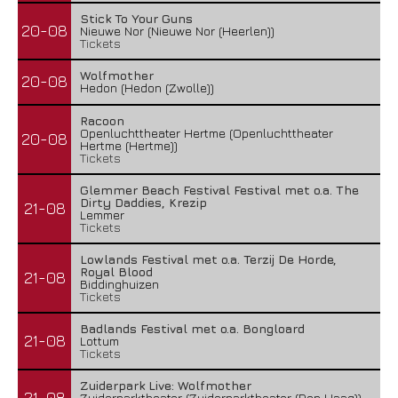
Stick To Your Guns
20-08
Nieuwe Nor (Nieuwe Nor (Heerlen))
Tickets
Wolfmother
20-08
Hedon (Hedon (Zwolle))
Racoon
Openluchttheater Hertme (Openluchttheater
20-08
Hertme (Hertme))
Tickets
Glemmer Beach Festival Festival met o.a. The
Dirty Daddies, Krezip
21-08
Lemmer
Tickets
Lowlands Festival met o.a. Terzij De Horde,
Royal Blood
21-08
Biddinghuizen
Tickets
Badlands Festival met o.a. Bongloard
21-08
Lottum
Tickets
Zuiderpark Live: Wolfmother
21-08
Zuiderparktheater (Zuiderparktheater (Den Haag))