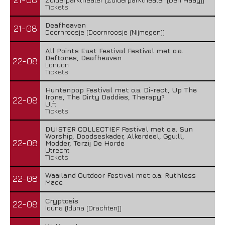
Tickets
Deafheaven
21-08
Doornroosje (Doornroosje (Nijmegen))
All Points East Festival Festival met o.a.
Deftones, Deafheaven
22-08
London
Tickets
Huntenpop Festival met o.a. Di-rect, Up The
Irons, The Dirty Daddies, Therapy?
22-08
Ulft
Tickets
DUISTER COLLECTIEF Festival met o.a. Sun
Worship, Doodseskader, Alkerdeel, Ggu:ll,
22-08
Modder, Terzij De Horde
Utrecht
Tickets
Waailand Outdoor Festival met o.a. Ruthless
22-08
Made
Cryptosis
22-08
Iduna (Iduna (Drachten))