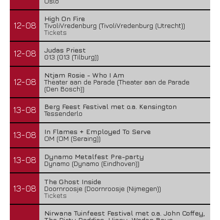
Oslo
High On Fire
12-08
TivoliVredenburg (TivoliVredenburg (Utrecht))
Tickets
Judas Priest
12-08
013 (013 (Tilburg))
Ntjam Rosie - Who I Am
12-08
Theater aan de Parade (Theater aan de Parade
(Den Bosch))
Berg Feest Festival met o.a. Kensington
13-08
Tessenderlo
In Flames + Employed To Serve
13-08
OM (OM (Seraing))
Dynamo Metalfest Pre-party
13-08
Dynamo (Dynamo (Eindhoven))
The Ghost Inside
13-08
Doornroosje (Doornroosje (Nijmegen))
Tickets
Nirwana Tuinfeest Festival met o.a. John Coffey,
The Dirty Daddies, Hiqpy, Wodan Boys,