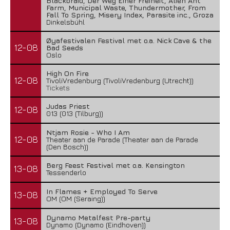
Blackbraid, Der Weg Einer Freiheit, Alien Ant
Farm, Municipal Waste, Thundermother, From
Fall To Spring, Misery Index, Parasite inc., Groza
Dinkelsbühl
Øyafestivalen Festival met o.a. Nick Cave & the
12-08
Bad Seeds
Oslo
High On Fire
12-08
TivoliVredenburg (TivoliVredenburg (Utrecht))
Tickets
Judas Priest
12-08
013 (013 (Tilburg))
Ntjam Rosie - Who I Am
12-08
Theater aan de Parade (Theater aan de Parade
(Den Bosch))
Berg Feest Festival met o.a. Kensington
13-08
Tessenderlo
In Flames + Employed To Serve
13-08
OM (OM (Seraing))
Dynamo Metalfest Pre-party
13-08
Dynamo (Dynamo (Eindhoven))