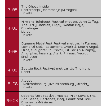
The Ghost Inside
13-08
Doornroosje (Doornroosje (Nijmegen))
Tickets
Nirwana Tuinfeest Festival met o.a. John Coffey,
The Dirty Daddies, Hiqpy, Wodan Boys,
14-08
Clawfinger
Lierop
Tickets
Dynamo MetalFest Festival met o.a. In Flames,
Lamb Of God, Testament, Overkill, Death Angel,
Urne, Slaughter To Prevail, Fit For An Autopsy,
14-08
Amorphis, Insanity Alert, Primus, Necrot
Eindhoven
Tickets
Zeeltje Rock Festival met o.a. Up The Irons
14-08
Deest
Alcest
18-08
TivoliVredenburg (TivoliVredenburg (Utrecht))
Tickets
Cabaret Vert Festival met o.a. Nick Cave & the
Bad Seeds, Deftones, Body Count feat. Ice-T
20-08
Charleville-Mézières
Tickets