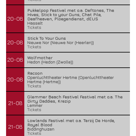
Pukkelpop Festival met o.a. Deftones, The
Hives, Stick to your Guns, Chat Pile,
20-08
Deafheaven, Ploegendienst, dEUS
Hasselt
Tickets
Stick To Your Guns
20-08
Nieuwe Nor (Nieuwe Nor (Heerlen))
Tickets
Wolfmother
20-08
Hedon (Hedon (Zwolle))
Racoon
Openluchttheater Hertme (Openluchttheater
20-08
Hertme (Hertme))
Tickets
Glemmer Beach Festival Festival met o.a. The
Dirty Daddies, Krezip
21-08
Lemmer
Tickets
Lowlands Festival met o.a. Terzij De Horde,
Royal Blood
21-08
Biddinghuizen
Tickets