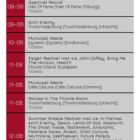
Spectral Wound
09-08
Hall Of Fame (Hall Of Fame (Tilburg))
Tickets
Arch Enemy
09-08
TivoliVredenburg (TivoliVredenburg (Utrecht))
Municipal Waste
10-08
Dynamo (Dynamo (Eindhoven))
Tickets
Sziget Festival met o.a. John Coffey, Bring Me
The Horizon, Health
11-08
Óbudai Eiland, Budapest
Tickets
Municipal Waste
11-08
Cafe Calluna (Cafe Calluna (Ommen))
Wolves In The Throne Room
11-08
TivoliVredenburg (TivoliVredenburg (Utrecht))
Tickets
Summer Breeze Festival met o.a. In Flames,
Arch Enemy, Saxon, Lamb Of God, Alestorm,
The Ghost Inside, Testament, Amorphis,
Paleface Swiss, Alcest, Orbit Culture,
12-08
Northlane, Deafheaven, Future Palace,