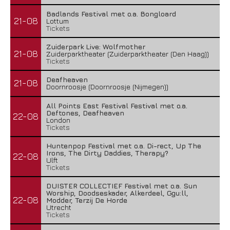
Badlands Festival met o.a. Bongloard
21-08
Lottum
Tickets
Zuiderpark Live: Wolfmother
21-08
Zuiderparktheater (Zuiderparktheater (Den Haag))
Tickets
Deafheaven
21-08
Doornroosje (Doornroosje (Nijmegen))
All Points East Festival Festival met o.a.
Deftones, Deafheaven
22-08
London
Tickets
Huntenpop Festival met o.a. Di-rect, Up The
Irons, The Dirty Daddies, Therapy?
22-08
Ulft
Tickets
DUISTER COLLECTIEF Festival met o.a. Sun
Worship, Doodseskader, Alkerdeel, Ggu:ll,
22-08
Modder, Terzij De Horde
Utrecht
Tickets