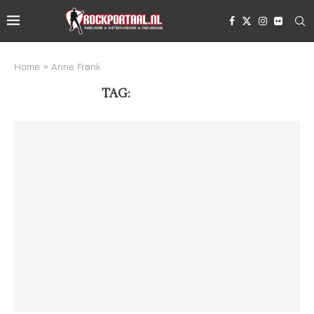
Home
»
Anne Frank
TAG:
ANNE FRANK