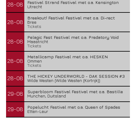
Festival Strand Festival met o.a. Kensington
28-08
Utrecht
Breekout! Festival Festival met o.a. Di-rect
28-08
Bree
Tickets
Pelagic Fest Festival met o.a. Predatory Void
28-08
Maastricht
Tickets
Metallicamp Festival met o.a. HESKEN
28-08
Ommen
Tickets
THE HICKEY UNDERWORLD - DAK SESSION #3
28-08
Wilde Westen (Wilde Westen (Kortrijk))
Superbloom Festival Festival met o.a. Bastille
29-08
Munchen, Duitsland
Popelucht Festival met o.a. Queen of Spades
29-08
Etten-Leur