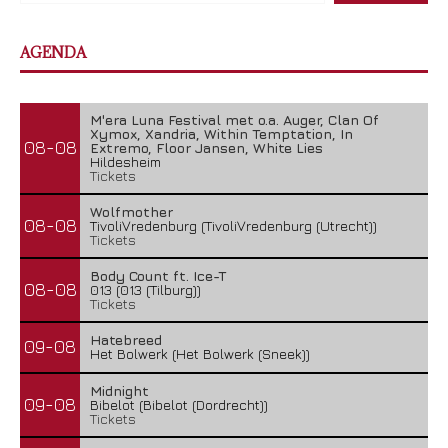
AGENDA
M'era Luna Festival met o.a. Auger, Clan Of
Xymox, Xandria, Within Temptation, In
08-08
Extremo, Floor Jansen, White Lies
Hildesheim
Tickets
Wolfmother
08-08
TivoliVredenburg (TivoliVredenburg (Utrecht))
Tickets
Body Count ft. Ice-T
08-08
013 (013 (Tilburg))
Tickets
Hatebreed
09-08
Het Bolwerk (Het Bolwerk (Sneek))
Midnight
09-08
Bibelot (Bibelot (Dordrecht))
Tickets