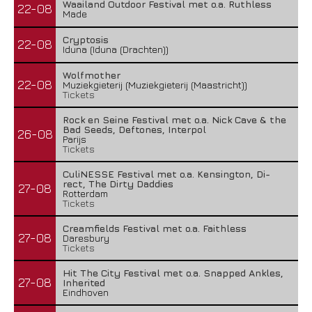
Waailand Outdoor Festival met o.a. Ruthless
22-08
Made
Cryptosis
22-08
Iduna (Iduna (Drachten))
Wolfmother
22-08
Muziekgieterij (Muziekgieterij (Maastricht))
Tickets
Rock en Seine Festival met o.a. Nick Cave & the
Bad Seeds, Deftones, Interpol
26-08
Parijs
Tickets
CuliNESSE Festival met o.a. Kensington, Di-
rect, The Dirty Daddies
27-08
Rotterdam
Tickets
Creamfields Festival met o.a. Faithless
27-08
Daresbury
Tickets
Hit The City Festival met o.a. Snapped Ankles,
27-08
Inherited
Eindhoven