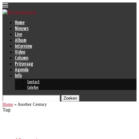
Home
Nieuws
Live
Album
Interview
Video
Column
Prijsvraag
Agenda
Info
Contact
Colofon
Zoeken
Home
»
Another Century
Tag:
Another Century