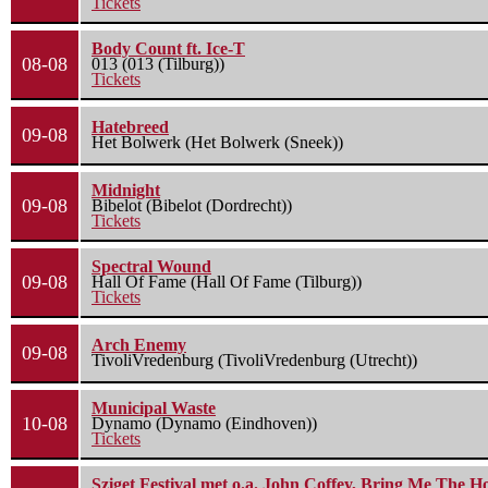
Tickets
Body Count ft. Ice-T
08-08
013 (013 (Tilburg))
Tickets
Hatebreed
09-08
Het Bolwerk (Het Bolwerk (Sneek))
Midnight
09-08
Bibelot (Bibelot (Dordrecht))
Tickets
Spectral Wound
09-08
Hall Of Fame (Hall Of Fame (Tilburg))
Tickets
Arch Enemy
09-08
TivoliVredenburg (TivoliVredenburg (Utrecht))
Municipal Waste
10-08
Dynamo (Dynamo (Eindhoven))
Tickets
Sziget Festival met o.a. John Coffey, Bring Me The H