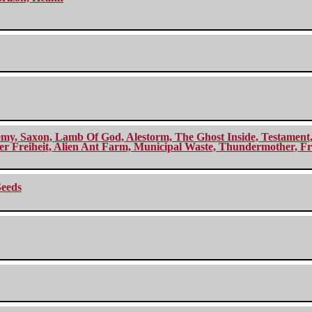
my, Saxon, Lamb Of God, Alestorm, The Ghost Inside, Testament, A
r Freiheit, Alien Ant Farm, Municipal Waste, Thundermother, Fro
Seeds