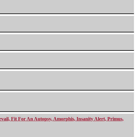
ail, Fit For An Autopsy, Amorphis, Insanity Alert, Primus,