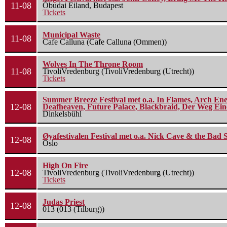
11-08
Óbudai Eiland, Budapest
Tickets
Municipal Waste
11-08
Cafe Calluna (Cafe Calluna (Ommen))
Wolves In The Throne Room
11-08
TivoliVredenburg (TivoliVredenburg (Utrecht))
Tickets
Summer Breeze Festival met o.a. In Flames, Arch Ene
12-08
Deafheaven, Future Palace, Blackbraid, Der Weg Eine
Dinkelsbühl
Øyafestivalen Festival met o.a. Nick Cave & the Bad 
12-08
Oslo
High On Fire
12-08
TivoliVredenburg (TivoliVredenburg (Utrecht))
Tickets
Judas Priest
12-08
013 (013 (Tilburg))