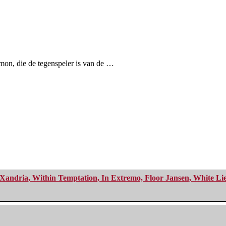
mon, die de tegenspeler is van de …
Xandria, Within Temptation, In Extremo, Floor Jansen, White Li