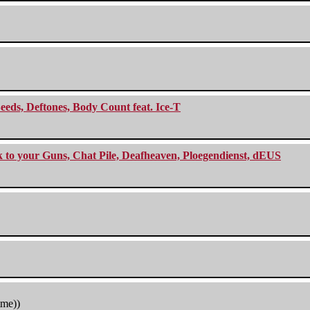
eeds, Deftones, Body Count feat. Ice-T
ck to your Guns, Chat Pile, Deafheaven, Ploegendienst, dEUS
tme))