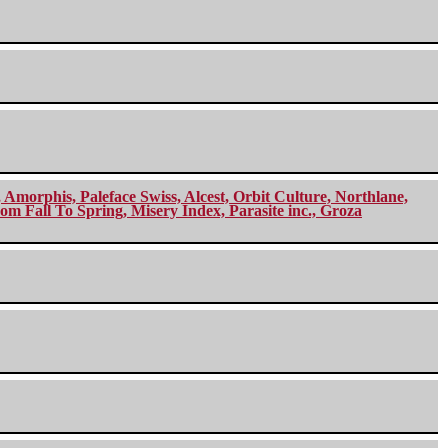
morphis, Paleface Swiss, Alcest, Orbit Culture, Northlane,
m Fall To Spring, Misery Index, Parasite inc., Groza