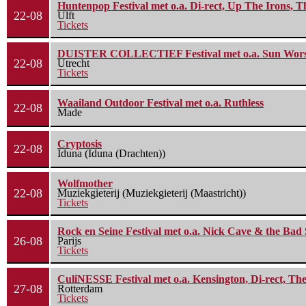
Huntenpop Festival met o.a. Di-rect, Up The Irons, 
22-08
Ulft
Tickets
DUISTER COLLECTIEF Festival met o.a. Sun Worship
22-08
Utrecht
Tickets
Waailand Outdoor Festival met o.a. Ruthless
22-08
Made
Cryptosis
22-08
Iduna (Iduna (Drachten))
Wolfmother
22-08
Muziekgieterij (Muziekgieterij (Maastricht))
Tickets
Rock en Seine Festival met o.a. Nick Cave & the Bad 
26-08
Parijs
Tickets
CuliNESSE Festival met o.a. Kensington, Di-rect, Th
27-08
Rotterdam
Tickets