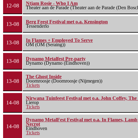
Ntjam Rosie - Who I Am
12-08
Theater aan de Parade (Theater aan de Parade (Den Bosc
Berg Feest Festival met o.a. Kensington
13-08
Tessenderlo
In Flames + Employed To Serve
13-08
OM (OM (Seraing))
Dynamo Metalfest Pre-party
13-08
Dynamo (Dynamo (Eindhoven))
The Ghost Inside
13-08
Doornroosje (Doornroosje (Nijmegen))
Tickets
Nirwana Tuinfeest Festival met o.a. John Coffey, Th
14-08
Lierop
Tickets
Dynamo MetalFest Festival met o.a. In Flames, Lamb O
Necrot
14-08
Eindhoven
Tickets