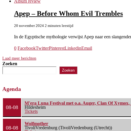
Album review
Apep – Before Whom Evil Trembles
20 november 2024
2 minuten leestijd
In de Egyptische mythologie verwijst Apep naar een slangende
0
Facebook
Twitter
Pinterest
Linkedin
Email
Laad meer berichten
Zoeken
Zoeken
Agenda
M'era Luna Festival met o.a. Auger, Clan Of Xymox, 
08-08
Hildesheim
Tickets
Wolfmother
08-08
TivoliVredenburg (TivoliVredenburg (Utrecht))