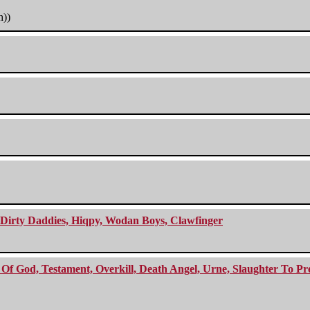
h))
e Dirty Daddies, Hiqpy, Wodan Boys, Clawfinger
f God, Testament, Overkill, Death Angel, Urne, Slaughter To Prev