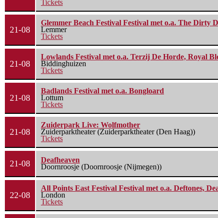
Tickets
Glemmer Beach Festival Festival met o.a. The Dirty D
21-08
Lemmer
Tickets
Lowlands Festival met o.a. Terzij De Horde, Royal B
21-08
Biddinghuizen
Tickets
Badlands Festival met o.a. Bongloard
21-08
Lottum
Tickets
Zuiderpark Live: Wolfmother
21-08
Zuiderparktheater (Zuiderparktheater (Den Haag))
Tickets
Deafheaven
21-08
Doornroosje (Doornroosje (Nijmegen))
All Points East Festival Festival met o.a. Deftones, D
22-08
London
Tickets