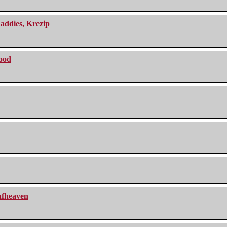
addies, Krezip
lood
eafheaven