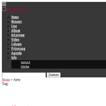
Home
Nieuws
Live
Album
Interview
Video
Column
Prijsvraag
Agenda
Info
Contact
Colofon
Zoeken
Home
»
Apep
Tag:
Apep