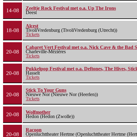
Zeeltje Rock Festival met o.a. Up The Irons
14-08
Deest
Alcest
18-08
TivoliVredenburg (TivoliVredenburg (Utrecht))
Tickets
Cabaret Vert Festival met o.a. Nick Cave & the Bad S
20-08
Charleville-Mézières
Tickets
Pukkelpop Festival met o.a. Deftones, The Hives, Sti
20-08
Hasselt
Tickets
Stick To Your Guns
20-08
Nieuwe Nor (Nieuwe Nor (Heerlen))
Tickets
Wolfmother
20-08
Hedon (Hedon (Zwolle))
Racoon
20-08
Openluchttheater Hertme (Openluchttheater Hertme (Her