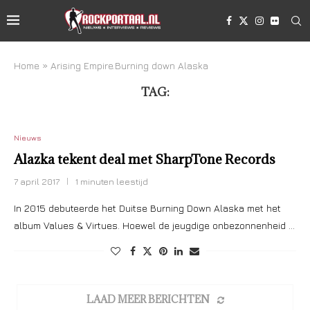
Home
»
Arising Empire.Burning down Alaska
TAG:
ARISING EMPIRE.BURNING DOWN ALASKA
Nieuws
Alazka tekent deal met SharpTone Records
7 april 2017
1 minuten leestijd
In 2015 debuteerde het Duitse Burning Down Alaska met het
album Values & Virtues. Hoewel de jeugdige onbezonnenheid …
LAAD MEER BERICHTEN