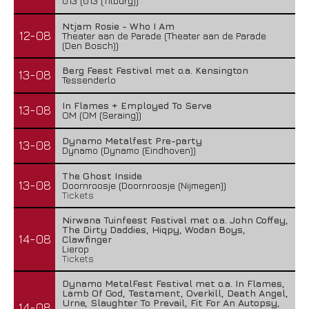
013 (013 (Tilburg))
Ntjam Rosie - Who I Am
12-08
Theater aan de Parade (Theater aan de Parade
(Den Bosch))
Berg Feest Festival met o.a. Kensington
13-08
Tessenderlo
In Flames + Employed To Serve
13-08
OM (OM (Seraing))
Dynamo Metalfest Pre-party
13-08
Dynamo (Dynamo (Eindhoven))
The Ghost Inside
13-08
Doornroosje (Doornroosje (Nijmegen))
Tickets
Nirwana Tuinfeest Festival met o.a. John Coffey,
The Dirty Daddies, Hiqpy, Wodan Boys,
14-08
Clawfinger
Lierop
Tickets
Dynamo MetalFest Festival met o.a. In Flames,
Lamb Of God, Testament, Overkill, Death Angel,
Urne, Slaughter To Prevail, Fit For An Autopsy,
14-08