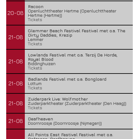
Racoon
Openluchttheater Hertme (Openluchttheater
20-08
Hertme (Hertme))
Tickets
Glemmer Beach Festival Festival met o.a. The
Dirty Daddies, Krezip
21-08
Lemmer
Tickets
Lowlands Festival met o.a. Terzij De Horde,
Royal Blood
21-08
Biddinghuizen
Tickets
Badlands Festival met o.a. Bongloard
21-08
Lottum
Tickets
Zuiderpark Live: Wolfmother
21-08
Zuiderparktheater (Zuiderparktheater (Den Haag))
Tickets
Deafheaven
21-08
Doornroosje (Doornroosje (Nijmegen))
All Points East Festival Festival met o.a.
Deftones, Deafheaven