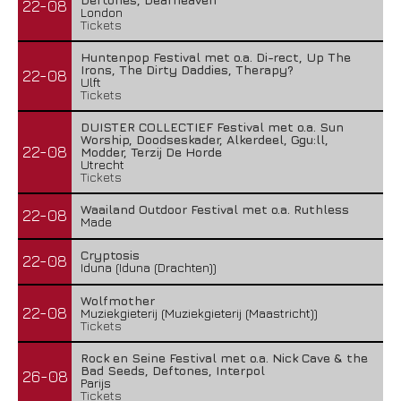
22-08
London
Tickets
Huntenpop Festival met o.a. Di-rect, Up The
Irons, The Dirty Daddies, Therapy?
22-08
Ulft
Tickets
DUISTER COLLECTIEF Festival met o.a. Sun
Worship, Doodseskader, Alkerdeel, Ggu:ll,
22-08
Modder, Terzij De Horde
Utrecht
Tickets
Waailand Outdoor Festival met o.a. Ruthless
22-08
Made
Cryptosis
22-08
Iduna (Iduna (Drachten))
Wolfmother
22-08
Muziekgieterij (Muziekgieterij (Maastricht))
Tickets
Rock en Seine Festival met o.a. Nick Cave & the
Bad Seeds, Deftones, Interpol
26-08
Parijs
Tickets