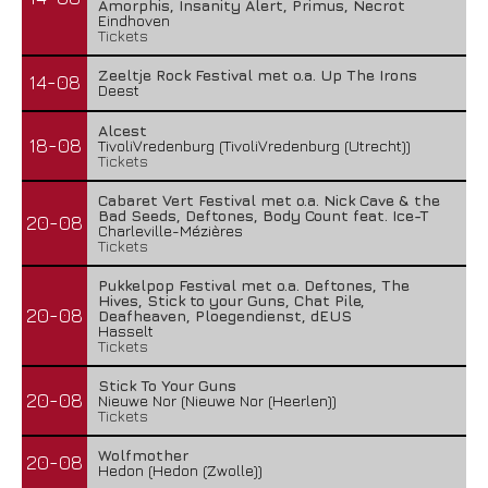
Amorphis, Insanity Alert, Primus, Necrot
Eindhoven
Tickets
Zeeltje Rock Festival met o.a. Up The Irons
14-08
Deest
Alcest
18-08
TivoliVredenburg (TivoliVredenburg (Utrecht))
Tickets
Cabaret Vert Festival met o.a. Nick Cave & the
Bad Seeds, Deftones, Body Count feat. Ice-T
20-08
Charleville-Mézières
Tickets
Pukkelpop Festival met o.a. Deftones, The
Hives, Stick to your Guns, Chat Pile,
20-08
Deafheaven, Ploegendienst, dEUS
Hasselt
Tickets
Stick To Your Guns
20-08
Nieuwe Nor (Nieuwe Nor (Heerlen))
Tickets
Wolfmother
20-08
Hedon (Hedon (Zwolle))