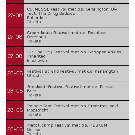
CuliNESSE Festival met o.a. Kensington, Di-
rect, The Dirty Daddies
27-08
Rotterdam
Tickets
Creamfields Festival met o.a. Faithless
27-08
Daresbury
Tickets
Hit The City Festival met o.a. Snapped Ankles,
27-08
Inherited
Eindhoven
Festival Strand Festival met o.a. Kensington
28-08
Utrecht
Breekout! Festival Festival met o.a. Di-rect
28-08
Bree
Tickets
Pelagic Fest Festival met o.a. Predatory Void
28-08
Maastricht
Tickets
Metallicamp Festival met o.a. HESKEN
28-08
Ommen
Tickets