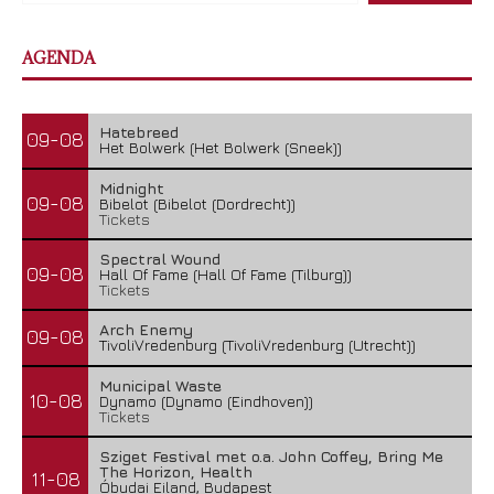
AGENDA
Hatebreed
09-08
Het Bolwerk (Het Bolwerk (Sneek))
Midnight
09-08
Bibelot (Bibelot (Dordrecht))
Tickets
Spectral Wound
09-08
Hall Of Fame (Hall Of Fame (Tilburg))
Tickets
Arch Enemy
09-08
TivoliVredenburg (TivoliVredenburg (Utrecht))
Municipal Waste
10-08
Dynamo (Dynamo (Eindhoven))
Tickets
Sziget Festival met o.a. John Coffey, Bring Me
The Horizon, Health
11-08
Óbudai Eiland, Budapest