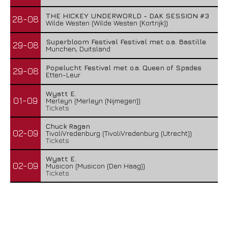
THE HICKEY UNDERWORLD - DAK SESSION #3
28-08
Wilde Westen (Wilde Westen (Kortrijk))
Superbloom Festival Festival met o.a. Bastille
29-08
Munchen, Duitsland
Popelucht Festival met o.a. Queen of Spades
29-08
Etten-Leur
Wyatt E.
01-09
Merleyn (Merleyn (Nijmegen))
Tickets
Chuck Ragan
02-09
TivoliVredenburg (TivoliVredenburg (Utrecht))
Tickets
Wyatt E.
02-09
Musicon (Musicon (Den Haag))
Tickets