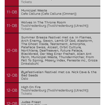
Tickets
Municipal Waste
11-08
Cafe Calluna (Cafe Calluna (Ommen))
Wolves In The Throne Room
11-08
TivoliVredenburg (TivoliVredenburg (Utrecht))
Tickets
Summer Breeze Festival met o.a. In Flames,
Arch Enemy, Saxon, Lamb Of God, Alestorm,
The Ghost Inside, Testament, Amorphis,
Paleface Swiss, Alcest, Orbit Culture,
12-08
Northlane, Deafheaven, Future Palace,
Blackbraid, Der Weg Einer Freiheit, Alien Ant
Farm, Municipal Waste, Thundermother, From
Fall To Spring, Misery Index, Parasite inc., Groza
Dinkelsbühl
Øyafestivalen Festival met o.a. Nick Cave & the
12-08
Bad Seeds
Oslo
High On Fire
12-08
TivoliVredenburg (TivoliVredenburg (Utrecht))
Tickets
Judas Priest
12-08