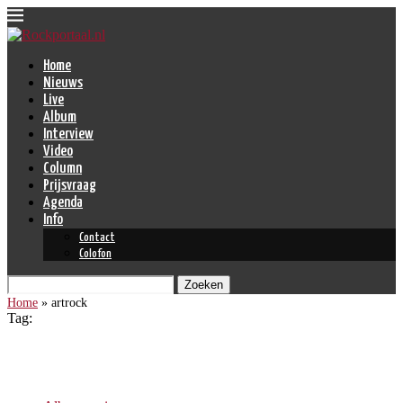
Home
Nieuws
Live
Album
Interview
Video
Column
Prijsvraag
Agenda
Info
Contact
Colofon
Zoeken
Home
»
artrock
Tag:
artrock