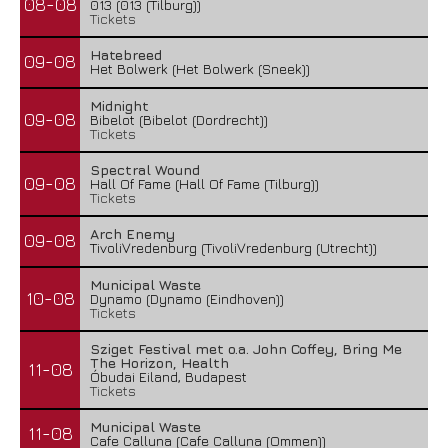
08-08
013 (013 (Tilburg))
Tickets
Hatebreed
09-08
Het Bolwerk (Het Bolwerk (Sneek))
Midnight
09-08
Bibelot (Bibelot (Dordrecht))
Tickets
Spectral Wound
09-08
Hall Of Fame (Hall Of Fame (Tilburg))
Tickets
Arch Enemy
09-08
TivoliVredenburg (TivoliVredenburg (Utrecht))
Municipal Waste
10-08
Dynamo (Dynamo (Eindhoven))
Tickets
Sziget Festival met o.a. John Coffey, Bring Me
The Horizon, Health
11-08
Óbudai Eiland, Budapest
Tickets
Municipal Waste
11-08
Cafe Calluna (Cafe Calluna (Ommen))