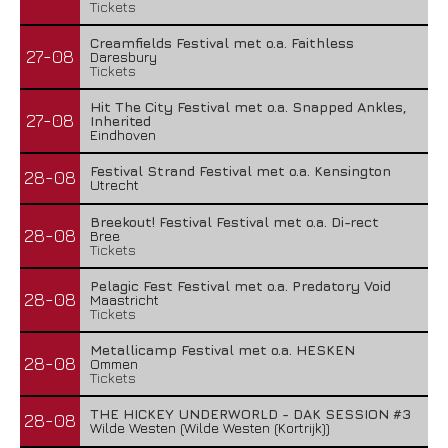
Tickets
Creamfields Festival met o.a. Faithless
27-08
Daresbury
Tickets
Hit The City Festival met o.a. Snapped Ankles,
27-08
Inherited
Eindhoven
Festival Strand Festival met o.a. Kensington
28-08
Utrecht
Breekout! Festival Festival met o.a. Di-rect
28-08
Bree
Tickets
Pelagic Fest Festival met o.a. Predatory Void
28-08
Maastricht
Tickets
Metallicamp Festival met o.a. HESKEN
28-08
Ommen
Tickets
THE HICKEY UNDERWORLD - DAK SESSION #3
28-08
Wilde Westen (Wilde Westen (Kortrijk))