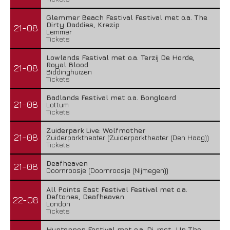
Glemmer Beach Festival Festival met o.a. The
Dirty Daddies, Krezip
21-08
Lemmer
Tickets
Lowlands Festival met o.a. Terzij De Horde,
Royal Blood
21-08
Biddinghuizen
Tickets
Badlands Festival met o.a. Bongloard
21-08
Lottum
Tickets
Zuiderpark Live: Wolfmother
21-08
Zuiderparktheater (Zuiderparktheater (Den Haag))
Tickets
Deafheaven
21-08
Doornroosje (Doornroosje (Nijmegen))
All Points East Festival Festival met o.a.
Deftones, Deafheaven
22-08
London
Tickets
Huntenpop Festival met o.a. Di-rect, Up The