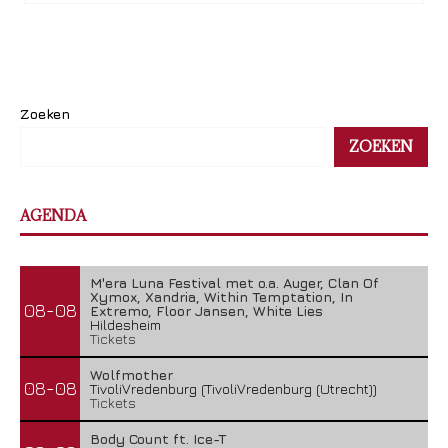
Zoeken
ZOEKEN
AGENDA
M'era Luna Festival met o.a. Auger, Clan Of
Xymox, Xandria, Within Temptation, In
08-08
Extremo, Floor Jansen, White Lies
Hildesheim
Tickets
Wolfmother
08-08
TivoliVredenburg (TivoliVredenburg (Utrecht))
Tickets
Body Count ft. Ice-T