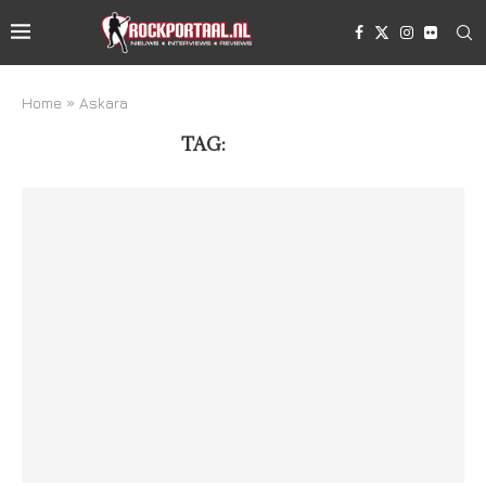
Home
»
Askara
TAG:
ASKARA