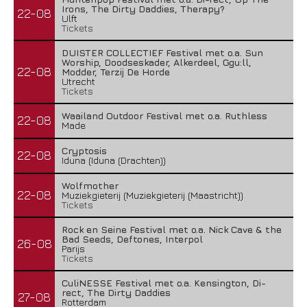
Irons, The Dirty Daddies, Therapy?
22-08
Ulft
Tickets
DUISTER COLLECTIEF Festival met o.a. Sun
Worship, Doodseskader, Alkerdeel, Ggu:ll,
22-08
Modder, Terzij De Horde
Utrecht
Tickets
Waailand Outdoor Festival met o.a. Ruthless
22-08
Made
Cryptosis
22-08
Iduna (Iduna (Drachten))
Wolfmother
22-08
Muziekgieterij (Muziekgieterij (Maastricht))
Tickets
Rock en Seine Festival met o.a. Nick Cave & the
Bad Seeds, Deftones, Interpol
26-08
Parijs
Tickets
CuliNESSE Festival met o.a. Kensington, Di-
rect, The Dirty Daddies
27-08
Rotterdam