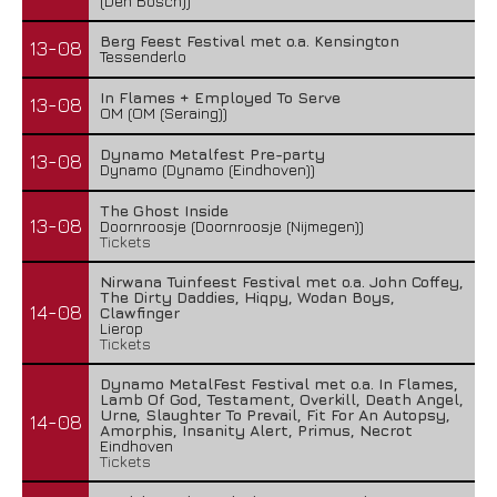
(Den Bosch))
Berg Feest Festival met o.a. Kensington
13-08
Tessenderlo
In Flames + Employed To Serve
13-08
OM (OM (Seraing))
Dynamo Metalfest Pre-party
13-08
Dynamo (Dynamo (Eindhoven))
The Ghost Inside
13-08
Doornroosje (Doornroosje (Nijmegen))
Tickets
Nirwana Tuinfeest Festival met o.a. John Coffey,
The Dirty Daddies, Hiqpy, Wodan Boys,
14-08
Clawfinger
Lierop
Tickets
Dynamo MetalFest Festival met o.a. In Flames,
Lamb Of God, Testament, Overkill, Death Angel,
Urne, Slaughter To Prevail, Fit For An Autopsy,
14-08
Amorphis, Insanity Alert, Primus, Necrot
Eindhoven
Tickets