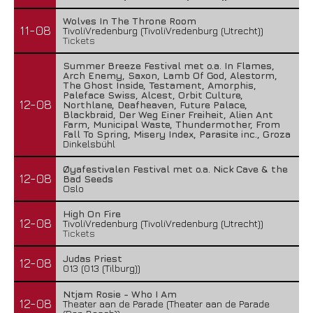
Wolves In The Throne Room
11-08
TivoliVredenburg (TivoliVredenburg (Utrecht))
Tickets
Summer Breeze Festival met o.a. In Flames,
Arch Enemy, Saxon, Lamb Of God, Alestorm,
The Ghost Inside, Testament, Amorphis,
Paleface Swiss, Alcest, Orbit Culture,
12-08
Northlane, Deafheaven, Future Palace,
Blackbraid, Der Weg Einer Freiheit, Alien Ant
Farm, Municipal Waste, Thundermother, From
Fall To Spring, Misery Index, Parasite inc., Groza
Dinkelsbühl
Øyafestivalen Festival met o.a. Nick Cave & the
12-08
Bad Seeds
Oslo
High On Fire
12-08
TivoliVredenburg (TivoliVredenburg (Utrecht))
Tickets
Judas Priest
12-08
013 (013 (Tilburg))
Ntjam Rosie - Who I Am
12-08
Theater aan de Parade (Theater aan de Parade