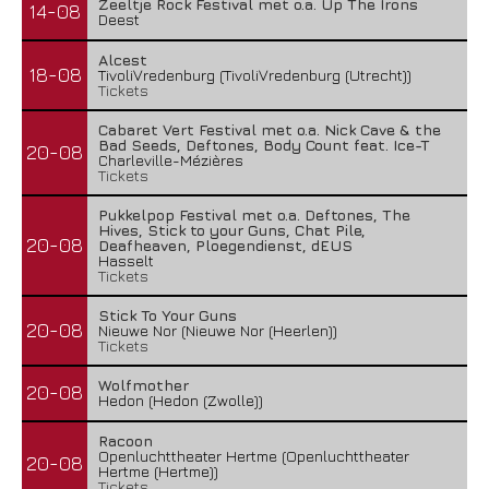
Zeeltje Rock Festival met o.a. Up The Irons
14-08
Deest
Alcest
18-08
TivoliVredenburg (TivoliVredenburg (Utrecht))
Tickets
Cabaret Vert Festival met o.a. Nick Cave & the
Bad Seeds, Deftones, Body Count feat. Ice-T
20-08
Charleville-Mézières
Tickets
Pukkelpop Festival met o.a. Deftones, The
Hives, Stick to your Guns, Chat Pile,
20-08
Deafheaven, Ploegendienst, dEUS
Hasselt
Tickets
Stick To Your Guns
20-08
Nieuwe Nor (Nieuwe Nor (Heerlen))
Tickets
Wolfmother
20-08
Hedon (Hedon (Zwolle))
Racoon
Openluchttheater Hertme (Openluchttheater
20-08
Hertme (Hertme))
Tickets