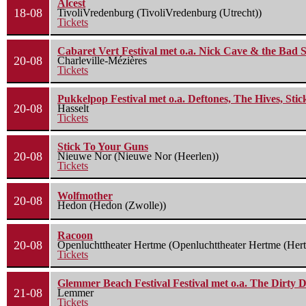
Alcest
18-08
TivoliVredenburg (TivoliVredenburg (Utrecht))
Tickets
Cabaret Vert Festival met o.a. Nick Cave & the Bad S
20-08
Charleville-Mézières
Tickets
Pukkelpop Festival met o.a. Deftones, The Hives, Sti
20-08
Hasselt
Tickets
Stick To Your Guns
20-08
Nieuwe Nor (Nieuwe Nor (Heerlen))
Tickets
Wolfmother
20-08
Hedon (Hedon (Zwolle))
Racoon
20-08
Openluchttheater Hertme (Openluchttheater Hertme (Her
Tickets
Glemmer Beach Festival Festival met o.a. The Dirty D
21-08
Lemmer
Tickets