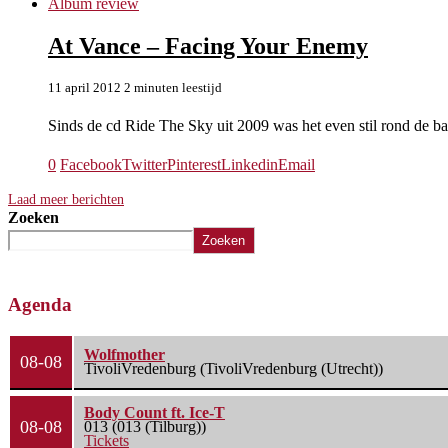
Album review
At Vance – Facing Your Enemy
11 april 2012
2 minuten leestijd
Sinds de cd Ride The Sky uit 2009 was het even stil rond de 
0
Facebook
Twitter
Pinterest
Linkedin
Email
Laad meer berichten
Zoeken
Zoeken
Agenda
Wolfmother
08-08
TivoliVredenburg (TivoliVredenburg (Utrecht))
Body Count ft. Ice-T
08-08
013 (013 (Tilburg))
Tickets