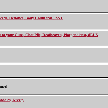
eeds, Deftones, Body Count feat. Ice-T
ck to your Guns, Chat Pile, Deafheaven, Ploegendienst, dEUS
tme))
addies, Krezip