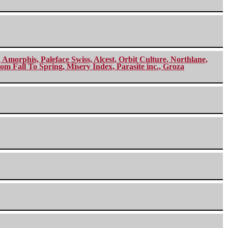
morphis, Paleface Swiss, Alcest, Orbit Culture, Northlane,
m Fall To Spring, Misery Index, Parasite inc., Groza