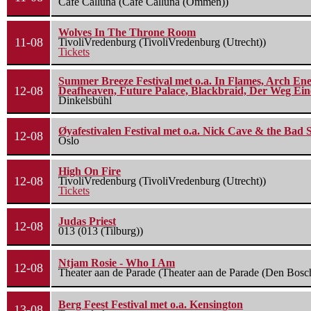
Cafe Calluna (Cafe Calluna (Ommen))
Wolves In The Throne Room
11-08
TivoliVredenburg (TivoliVredenburg (Utrecht))
Tickets
Summer Breeze Festival met o.a. In Flames, Arch Ene
12-08
Deafheaven, Future Palace, Blackbraid, Der Weg Eine
Dinkelsbühl
Øyafestivalen Festival met o.a. Nick Cave & the Bad 
12-08
Oslo
High On Fire
12-08
TivoliVredenburg (TivoliVredenburg (Utrecht))
Tickets
Judas Priest
12-08
013 (013 (Tilburg))
Ntjam Rosie - Who I Am
12-08
Theater aan de Parade (Theater aan de Parade (Den Bosc
Berg Feest Festival met o.a. Kensington
13-08