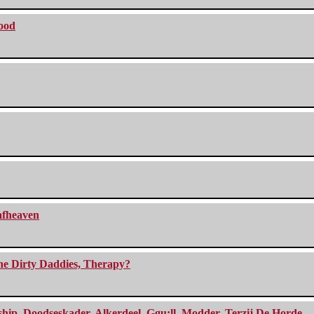
lood
eafheaven
The Dirty Daddies, Therapy?
, Doodseskader, Alkerdeel, Ggu:ll, Modder, Terzij De Horde