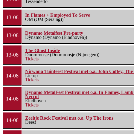
Tessenderlo
In Flames + Employed To Serve
13-08
OM (OM (Seraing))
Dynamo Metalfest Pre-party
13-08
Dynamo (Dynamo (Eindhoven))
The Ghost Inside
13-08
Doornroosje (Doornroosje (Nijmegen))
Tickets
Nirwana Tuinfeest Festival met o.a. John Coffey, Th
14-08
Lierop
Tickets
Dynamo MetalFest Festival met o.a. In Flames, Lamb O
Necrot
14-08
Eindhoven
Tickets
Zeeltje Rock Festival met o.a. Up The Irons
14-08
Deest