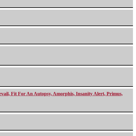
ail, Fit For An Autopsy, Amorphis, Insanity Alert, Primus,