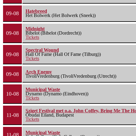
Hatebreed
09-08
Het Bolwerk (Het Bolwerk (Sneek))
Midnight
09-08
Bibelot (Bibelot (Dordrecht))
Tickets
Spectral Wound
09-08
Hall Of Fame (Hall Of Fame (Tilburg))
Tickets
Arch Enemy
09-08
TivoliVredenburg (TivoliVredenburg (Utrecht))
Municipal Waste
10-08
Dynamo (Dynamo (Eindhoven))
Tickets
Sziget Festival met o.a. John Coffey, Bring Me The H
11-08
Óbudai Eiland, Budapest
Tickets
Municipal Waste
11-08