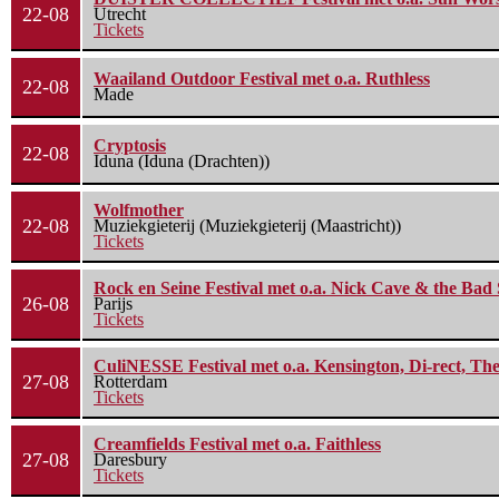
22-08
Utrecht
Tickets
Waailand Outdoor Festival met o.a. Ruthless
22-08
Made
Cryptosis
22-08
Iduna (Iduna (Drachten))
Wolfmother
22-08
Muziekgieterij (Muziekgieterij (Maastricht))
Tickets
Rock en Seine Festival met o.a. Nick Cave & the Bad 
26-08
Parijs
Tickets
CuliNESSE Festival met o.a. Kensington, Di-rect, Th
27-08
Rotterdam
Tickets
Creamfields Festival met o.a. Faithless
27-08
Daresbury
Tickets