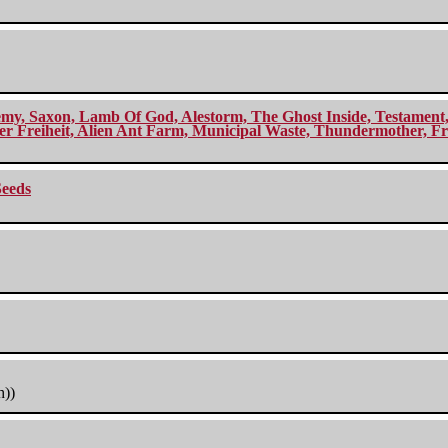
my, Saxon, Lamb Of God, Alestorm, The Ghost Inside, Testament, A
r Freiheit, Alien Ant Farm, Municipal Waste, Thundermother, Fro
Seeds
h))