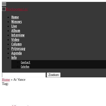
Home
Nieuws
Live
Album
Interview
Video
Column
Prijsvraag
Agenda
Info
Contact
Colofon
Zoeken
Home
»
At Vance
Tag:
At Vance