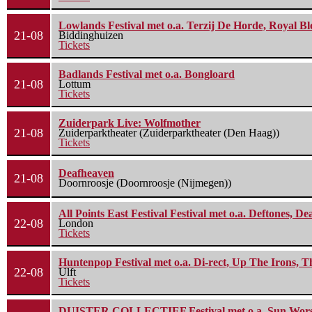
Lowlands Festival met o.a. Terzij De Horde, Royal B
21-08
Biddinghuizen
Tickets
Badlands Festival met o.a. Bongloard
21-08
Lottum
Tickets
Zuiderpark Live: Wolfmother
21-08
Zuiderparktheater (Zuiderparktheater (Den Haag))
Tickets
Deafheaven
21-08
Doornroosje (Doornroosje (Nijmegen))
All Points East Festival Festival met o.a. Deftones, D
22-08
London
Tickets
Huntenpop Festival met o.a. Di-rect, Up The Irons, 
22-08
Ulft
Tickets
DUISTER COLLECTIEF Festival met o.a. Sun Worship