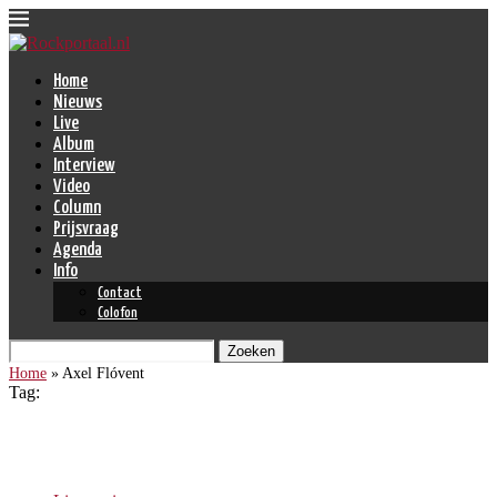
Home
Nieuws
Live
Album
Interview
Video
Column
Prijsvraag
Agenda
Info
Contact
Colofon
Zoeken
Home
»
Axel Flóvent
Tag:
Axel Flóvent