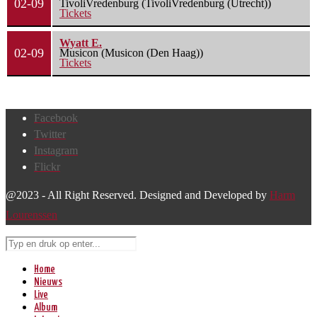
02-09
TivoliVredenburg (TivoliVredenburg (Utrecht))
Tickets
Wyatt E.
02-09
Musicon (Musicon (Den Haag))
Tickets
Facebook
Twitter
Instagram
Flickr
@2023 - All Right Reserved. Designed and Developed by
Harm
Lourenssen
Home
Nieuws
Live
Album