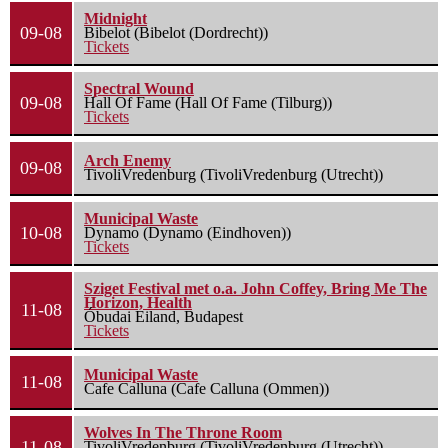
Midnight
09-08
Bibelot (Bibelot (Dordrecht))
Tickets
Spectral Wound
09-08
Hall Of Fame (Hall Of Fame (Tilburg))
Tickets
Arch Enemy
09-08
TivoliVredenburg (TivoliVredenburg (Utrecht))
Municipal Waste
10-08
Dynamo (Dynamo (Eindhoven))
Tickets
Sziget Festival met o.a. John Coffey, Bring Me The
Horizon, Health
11-08
Óbudai Eiland, Budapest
Tickets
Municipal Waste
11-08
Cafe Calluna (Cafe Calluna (Ommen))
Wolves In The Throne Room
11-08
TivoliVredenburg (TivoliVredenburg (Utrecht))