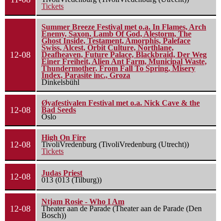
Tickets
Summer Breeze Festival met o.a. In Flames, Arch
Enemy, Saxon, Lamb Of God, Alestorm, The
Ghost Inside, Testament, Amorphis, Paleface
Swiss, Alcest, Orbit Culture, Northlane,
12-08
Deafheaven, Future Palace, Blackbraid, Der Weg
Einer Freiheit, Alien Ant Farm, Municipal Waste,
Thundermother, From Fall To Spring, Misery
Index, Parasite inc., Groza
Dinkelsbühl
Øyafestivalen Festival met o.a. Nick Cave & the
12-08
Bad Seeds
Oslo
High On Fire
12-08
TivoliVredenburg (TivoliVredenburg (Utrecht))
Tickets
Judas Priest
12-08
013 (013 (Tilburg))
Ntjam Rosie - Who I Am
12-08
Theater aan de Parade (Theater aan de Parade (Den
Bosch))