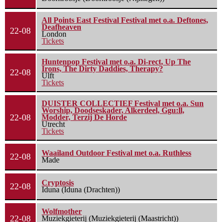
All Points East Festival Festival met o.a. Deftones,
Deafheaven
22-08
London
Tickets
Huntenpop Festival met o.a. Di-rect, Up The
Irons, The Dirty Daddies, Therapy?
22-08
Ulft
Tickets
DUISTER COLLECTIEF Festival met o.a. Sun
Worship, Doodseskader, Alkerdeel, Ggu:ll,
22-08
Modder, Terzij De Horde
Utrecht
Tickets
Waailand Outdoor Festival met o.a. Ruthless
22-08
Made
Cryptosis
22-08
Iduna (Iduna (Drachten))
Wolfmother
22-08
Muziekgieterij (Muziekgieterij (Maastricht))