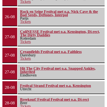
Tickets
Rock en Seine Festival met o.a. Nick Cave & the
Bad Seeds, Deftones, Interpol
26-08
Parijs
Tickets
CuliNESSE Festival met o.a. Kensington, Di-rect,
The Dirty Daddies
27-08
Rotterdam
Tickets
Creamfields Festival met o.a. Faithless
27-08
Daresbury
Tickets
Hit The City Festival met o.a. Snapped Ankles,
27-08
Inherited
Eindhoven
Festival Strand Festival met o.a. Kensington
28-08
Utrecht
Breekout! Festival Festival met o.a. Di-rect
28-08
Bree
Tickets