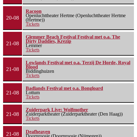
Racoon
Openluchttheater Hertme (Openluchttheater Hertme
20-08
(Hertme))
Tickets
Glemmer Beach Festival Festival met o.a. The
Dirty Daddies, Krezip
21-08
Lemmer
Tickets
Lowlands Festival met o.a. Terzij De Horde, Royal
Blood
21-08
Biddinghuizen
Tickets
Badlands Festival met o.a. Bongloard
21-08
Lottum
Tickets
Zuiderpark Live: Wolfmother
21-08
Zuiderparktheater (Zuiderparktheater (Den Haag))
Tickets
Deafheaven
21-08
Doornroosje (Doornroosje (Nijmegen))