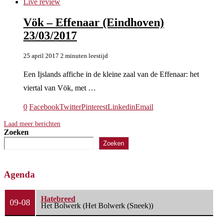
Live review
Vök – Effenaar (Eindhoven)
23/03/2017
25 april 2017
2 minuten leestijd
Een Ijslands affiche in de kleine zaal van de Effenaar: het
viertal van Vök, met …
0
Facebook
Twitter
Pinterest
Linkedin
Email
Laad meer berichten
Zoeken
Zoeken
Agenda
Hatebreed
09-08
Het Bolwerk (Het Bolwerk (Sneek))