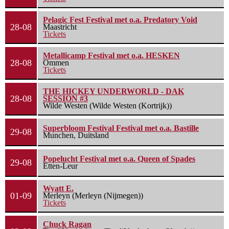
Pelagic Fest Festival met o.a. Predatory Void
28-08
Maastricht
Tickets
Metallicamp Festival met o.a. HESKEN
28-08
Ommen
Tickets
THE HICKEY UNDERWORLD - DAK
28-08
SESSION #3
Wilde Westen (Wilde Westen (Kortrijk))
Superbloom Festival Festival met o.a. Bastille
29-08
Munchen, Duitsland
Popelucht Festival met o.a. Queen of Spades
29-08
Etten-Leur
Wyatt E.
01-09
Merleyn (Merleyn (Nijmegen))
Tickets
Chuck Ragan