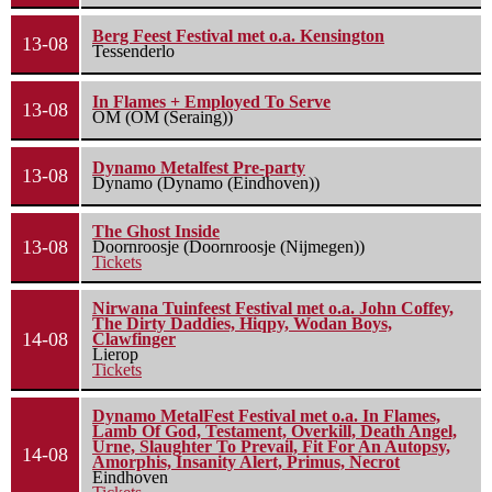
Berg Feest Festival met o.a. Kensington
13-08
Tessenderlo
In Flames + Employed To Serve
13-08
OM (OM (Seraing))
Dynamo Metalfest Pre-party
13-08
Dynamo (Dynamo (Eindhoven))
The Ghost Inside
13-08
Doornroosje (Doornroosje (Nijmegen))
Tickets
Nirwana Tuinfeest Festival met o.a. John Coffey,
The Dirty Daddies, Hiqpy, Wodan Boys,
14-08
Clawfinger
Lierop
Tickets
Dynamo MetalFest Festival met o.a. In Flames,
Lamb Of God, Testament, Overkill, Death Angel,
Urne, Slaughter To Prevail, Fit For An Autopsy,
14-08
Amorphis, Insanity Alert, Primus, Necrot
Eindhoven