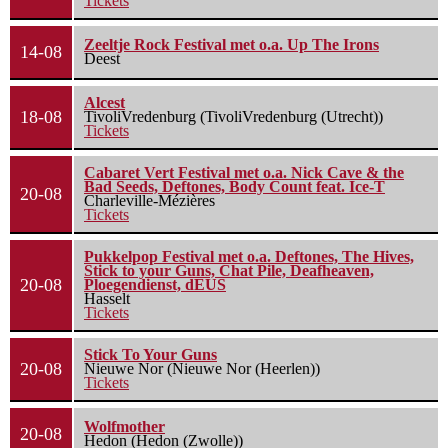
Tickets
Zeeltje Rock Festival met o.a. Up The Irons
14-08
Deest
Alcest
18-08
TivoliVredenburg (TivoliVredenburg (Utrecht))
Tickets
Cabaret Vert Festival met o.a. Nick Cave & the
Bad Seeds, Deftones, Body Count feat. Ice-T
20-08
Charleville-Mézières
Tickets
Pukkelpop Festival met o.a. Deftones, The Hives,
Stick to your Guns, Chat Pile, Deafheaven,
20-08
Ploegendienst, dEUS
Hasselt
Tickets
Stick To Your Guns
20-08
Nieuwe Nor (Nieuwe Nor (Heerlen))
Tickets
Wolfmother
20-08
Hedon (Hedon (Zwolle))