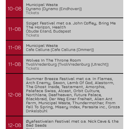
Municipal Waste
10-08
Dynamo (Dynamo (Eindhoven))
Tickets
Sziget Festival met o.a. John Coffey, Bring Me
The Horizon, Health
11-08
Óbudai Eiland, Budapest
Tickets
Municipal Waste
11-08
Cafe Calluna (Cafe Calluna (Ommen))
Wolves In The Throne Room
11-08
TivoliVredenburg (TivoliVredenburg (Utrecht))
Tickets
Summer Breeze Festival met o.a. In Flames,
Arch Enemy, Saxon, Lamb Of God, Alestorm,
The Ghost Inside, Testament, Amorphis,
Paleface Swiss, Alcest, Orbit Culture,
12-08
Northlane, Deafheaven, Future Palace,
Blackbraid, Der Weg Einer Freiheit, Alien Ant
Farm, Municipal Waste, Thundermother, From
Fall To Spring, Misery Index, Parasite inc., Groza
Dinkelsbühl
Øyafestivalen Festival met o.a. Nick Cave & the
12-08
Bad Seeds