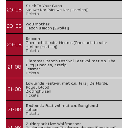
Stick To Your Guns
20-08
Nieuwe Nor (Nieuwe Nor (Heerlen))
Tickets
Wolfmother
20-08
Hedon (Hedon (Zwolle))
Racoon
Openluchttheater Hertme (Openluchttheater
20-08
Hertme (Hertme))
Tickets
Glemmer Beach Festival Festival met o.a. The
Dirty Daddies, Krezip
21-08
Lemmer
Tickets
Lowlands Festival met o.a. Terzij De Horde,
Royal Blood
21-08
Biddinghuizen
Tickets
Badlands Festival met o.a. Bongloard
21-08
Lottum
Tickets
Zuiderpark Live: Wolfmother
21-08
Zuiderparktheater (Zuiderparktheater (Den Haag))