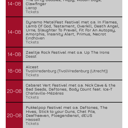
14-08
Clawfinger
Lierop
Tickets
Dynamo MetalFest Festival met o.a. In Flames,
Lamb Of God, Testament, Overkill, Death Angel,
Urne, Slaughter To Prevail, Fit For An Autopsy,
14-08
Amorphis, Insanity Alert, Primus, Necrot
Eindhoven
Tickets
Zeeltje Rock Festival met o.a. Up The Irons
14-08
Deest
Alcest
18-08
TivoliVredenburg (TivoliVredenburg (Utrecht))
Tickets
Cabaret Vert Festival met o.a. Nick Cave & the
Bad Seeds, Deftones, Body Count feat. Ice-T
20-08
Charleville-Mézières
Tickets
Pukkelpop Festival met o.a. Deftones, The
Hives, Stick to your Guns, Chat Pile,
20-08
Deafheaven, Ploegendienst, dEUS
Hasselt
Tickets