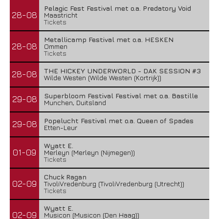
Pelagic Fest Festival met o.a. Predatory Void
28-08
Maastricht
Tickets
Metallicamp Festival met o.a. HESKEN
28-08
Ommen
Tickets
THE HICKEY UNDERWORLD - DAK SESSION #3
28-08
Wilde Westen (Wilde Westen (Kortrijk))
Superbloom Festival Festival met o.a. Bastille
29-08
Munchen, Duitsland
Popelucht Festival met o.a. Queen of Spades
29-08
Etten-Leur
Wyatt E.
01-09
Merleyn (Merleyn (Nijmegen))
Tickets
Chuck Ragan
02-09
TivoliVredenburg (TivoliVredenburg (Utrecht))
Tickets
Wyatt E.
02-09
Musicon (Musicon (Den Haag))