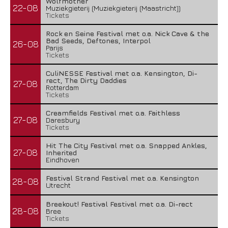
Wolfmother
22-08
Muziekgieterij (Muziekgieterij (Maastricht))
Tickets
Rock en Seine Festival met o.a. Nick Cave & the
Bad Seeds, Deftones, Interpol
26-08
Parijs
Tickets
CuliNESSE Festival met o.a. Kensington, Di-
rect, The Dirty Daddies
27-08
Rotterdam
Tickets
Creamfields Festival met o.a. Faithless
27-08
Daresbury
Tickets
Hit The City Festival met o.a. Snapped Ankles,
27-08
Inherited
Eindhoven
Festival Strand Festival met o.a. Kensington
28-08
Utrecht
Breekout! Festival Festival met o.a. Di-rect
28-08
Bree
Tickets