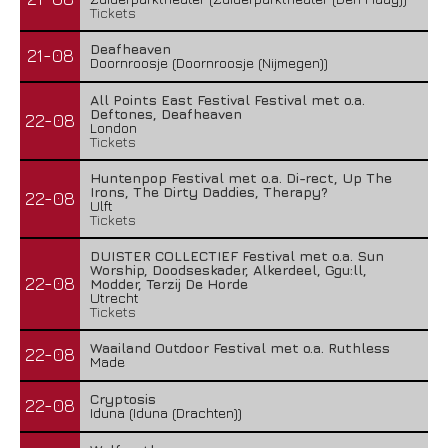
Tickets
Deafheaven
21-08
Doornroosje (Doornroosje (Nijmegen))
All Points East Festival Festival met o.a.
Deftones, Deafheaven
22-08
London
Tickets
Huntenpop Festival met o.a. Di-rect, Up The
Irons, The Dirty Daddies, Therapy?
22-08
Ulft
Tickets
DUISTER COLLECTIEF Festival met o.a. Sun
Worship, Doodseskader, Alkerdeel, Ggu:ll,
22-08
Modder, Terzij De Horde
Utrecht
Tickets
Waailand Outdoor Festival met o.a. Ruthless
22-08
Made
Cryptosis
22-08
Iduna (Iduna (Drachten))