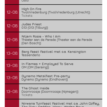
Oslo
High On Fire
12-08
TivoliVredenburg (TivoliVredenburg (Utrecht))
Tickets
Judas Priest
12-08
013 (013 (Tilburg))
Ntjam Rosie - Who I Am
12-08
Theater aan de Parade (Theater aan de Parade
(Den Bosch))
Berg Feest Festival met o.a. Kensington
13-08
Tessenderlo
In Flames + Employed To Serve
13-08
OM (OM (Seraing))
Dynamo Metalfest Pre-party
13-08
Dynamo (Dynamo (Eindhoven))
The Ghost Inside
13-08
Doornroosje (Doornroosje (Nijmegen))
Tickets
Nirwana Tuinfeest Festival met o.a. John Coffey,
The Dirty Daddies, Hiqpy, Wodan Boys,