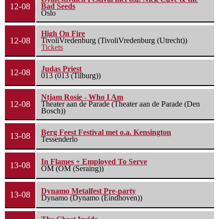
12-08
Bad Seeds
Oslo
High On Fire
12-08
TivoliVredenburg (TivoliVredenburg (Utrecht))
Tickets
Judas Priest
12-08
013 (013 (Tilburg))
Ntjam Rosie - Who I Am
12-08
Theater aan de Parade (Theater aan de Parade (Den
Bosch))
Berg Feest Festival met o.a. Kensington
13-08
Tessenderlo
In Flames + Employed To Serve
13-08
OM (OM (Seraing))
Dynamo Metalfest Pre-party
13-08
Dynamo (Dynamo (Eindhoven))