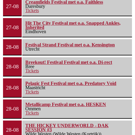
Creamfields Festival met o.a. Faithless
27-08
Daresbury
Tickets
Hit The City Festival met o.a. Snapped Ankles,
27-08
Inherited
Eindhoven
Festival Strand Festival met o.a. Kensington
28-08
Utrecht
Breekout! Festival Festival met o.a. Di-rect
28-08
Bree
Tickets
Pelagic Fest Festival met o.a. Predatory Void
28-08
Maastricht
Tickets
Metallicamp Festival met o.a. HESKEN
28-08
Ommen
Tickets
THE HICKEY UNDERWORLD - DAK
28-08
SESSION #3
Wilde Westen (Wilde Westen (Kortrijk))