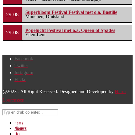
Superbloom Festival Festival met o.a. Bastille
29-08
Munchen, Duitsland
Popelucht Festival met o.a. Queen of Spades
29-08
Etten-Leur
Facebook
Twitter
Instagram
Flickr
@2023 - All Right Reserved. Designed and Developed by
Harm
Lourenssen
Home
Nieuws
Live