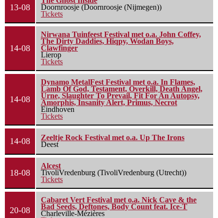
The Ghost Inside
13-08
Doornroosje (Doornroosje (Nijmegen))
Tickets
Nirwana Tuinfeest Festival met o.a. John Coffey,
The Dirty Daddies, Hiqpy, Wodan Boys,
14-08
Clawfinger
Lierop
Tickets
Dynamo MetalFest Festival met o.a. In Flames,
Lamb Of God, Testament, Overkill, Death Angel,
Urne, Slaughter To Prevail, Fit For An Autopsy,
14-08
Amorphis, Insanity Alert, Primus, Necrot
Eindhoven
Tickets
Zeeltje Rock Festival met o.a. Up The Irons
14-08
Deest
Alcest
18-08
TivoliVredenburg (TivoliVredenburg (Utrecht))
Tickets
Cabaret Vert Festival met o.a. Nick Cave & the
Bad Seeds, Deftones, Body Count feat. Ice-T
20-08
Charleville-Mézières