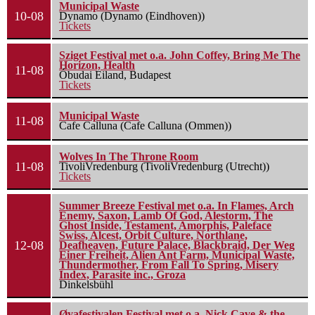
Municipal Waste
10-08
Dynamo (Dynamo (Eindhoven))
Tickets
Sziget Festival met o.a. John Coffey, Bring Me The
Horizon, Health
11-08
Óbudai Eiland, Budapest
Tickets
Municipal Waste
11-08
Cafe Calluna (Cafe Calluna (Ommen))
Wolves In The Throne Room
11-08
TivoliVredenburg (TivoliVredenburg (Utrecht))
Tickets
Summer Breeze Festival met o.a. In Flames, Arch
Enemy, Saxon, Lamb Of God, Alestorm, The
Ghost Inside, Testament, Amorphis, Paleface
Swiss, Alcest, Orbit Culture, Northlane,
12-08
Deafheaven, Future Palace, Blackbraid, Der Weg
Einer Freiheit, Alien Ant Farm, Municipal Waste,
Thundermother, From Fall To Spring, Misery
Index, Parasite inc., Groza
Dinkelsbühl
Øyafestivalen Festival met o.a. Nick Cave & the