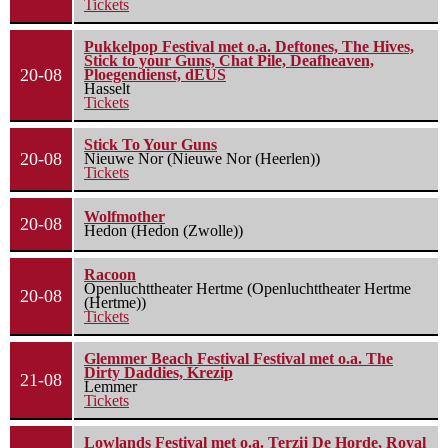
Tickets
Pukkelpop Festival met o.a. Deftones, The Hives,
Stick to your Guns, Chat Pile, Deafheaven,
20-08
Ploegendienst, dEUS
Hasselt
Tickets
Stick To Your Guns
20-08
Nieuwe Nor (Nieuwe Nor (Heerlen))
Tickets
Wolfmother
20-08
Hedon (Hedon (Zwolle))
Racoon
Openluchttheater Hertme (Openluchttheater Hertme
20-08
(Hertme))
Tickets
Glemmer Beach Festival Festival met o.a. The
Dirty Daddies, Krezip
21-08
Lemmer
Tickets
Lowlands Festival met o.a. Terzij De Horde, Royal