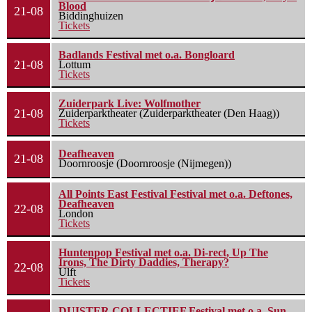
Blood
21-08
Biddinghuizen
Tickets
Badlands Festival met o.a. Bongloard
21-08
Lottum
Tickets
Zuiderpark Live: Wolfmother
21-08
Zuiderparktheater (Zuiderparktheater (Den Haag))
Tickets
Deafheaven
21-08
Doornroosje (Doornroosje (Nijmegen))
All Points East Festival Festival met o.a. Deftones,
Deafheaven
22-08
London
Tickets
Huntenpop Festival met o.a. Di-rect, Up The
Irons, The Dirty Daddies, Therapy?
22-08
Ulft
Tickets
DUISTER COLLECTIEF Festival met o.a. Sun