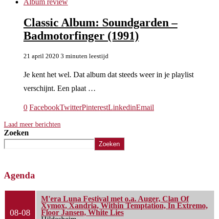
Album review
Classic Album: Soundgarden –
Badmotorfinger (1991)
21 april 2020
3 minuten leestijd
Je kent het wel. Dat album dat steeds weer in je playlist
verschijnt. Een plaat …
0
Facebook
Twitter
Pinterest
Linkedin
Email
Laad meer berichten
Zoeken
Zoeken
Agenda
M'era Luna Festival met o.a. Auger, Clan Of
Xymox, Xandria, Within Temptation, In Extremo,
08-08
Floor Jansen, White Lies