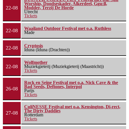
Worship, Doodseskader, Alkerdeel, Ggu:ll,
22-08
Modder, Terzij De Horde
Utrecht
Tickets
Waailand Outdoor Festival met o.a. Ruthless
22-08
Made
Cryptosis
22-08
Iduna (Iduna (Drachten))
Wolfmother
22-08
Muziekgieterij (Muziekgieterij (Maastricht))
Tickets
Rock en Seine Festival met o.a. Nick Cave & the
Bad Seeds, Deftones, Interpol
26-08
Parijs
Tickets
CuliNESSE Festival met o.a. Kensington, Di-rect,
The Dirty Daddies
27-08
Rotterdam
Tickets