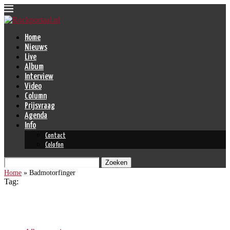
Home
Nieuws
Live
Album
Interview
Video
Column
Prijsvraag
Agenda
Info
Contact
Colofon
Zoeken
Home
»
Badmotorfinger
Tag:
Badmotorfinger