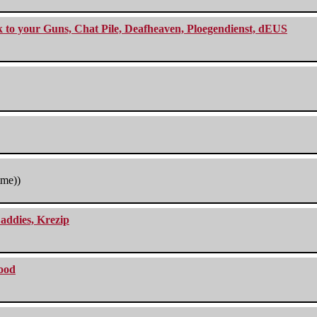
ck to your Guns, Chat Pile, Deafheaven, Ploegendienst, dEUS
tme))
addies, Krezip
lood