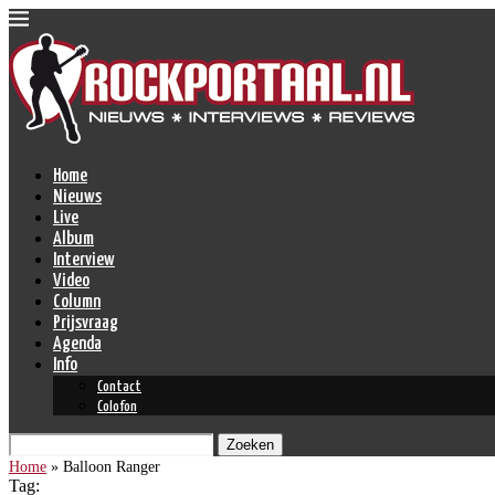
Home
Nieuws
Live
Album
Interview
Video
Column
Prijsvraag
Agenda
Info
Contact
Colofon
Zoeken
Home
»
Balloon Ranger
Tag: