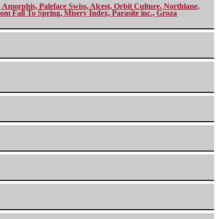
morphis, Paleface Swiss, Alcest, Orbit Culture, Northlane,
m Fall To Spring, Misery Index, Parasite inc., Groza