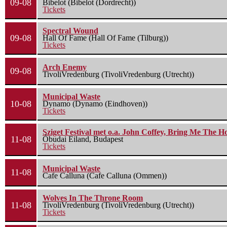
09-08
Bibelot (Bibelot (Dordrecht))
Tickets
Spectral Wound
09-08
Hall Of Fame (Hall Of Fame (Tilburg))
Tickets
Arch Enemy
09-08
TivoliVredenburg (TivoliVredenburg (Utrecht))
Municipal Waste
10-08
Dynamo (Dynamo (Eindhoven))
Tickets
Sziget Festival met o.a. John Coffey, Bring Me The H
11-08
Óbudai Eiland, Budapest
Tickets
Municipal Waste
11-08
Cafe Calluna (Cafe Calluna (Ommen))
Wolves In The Throne Room
11-08
TivoliVredenburg (TivoliVredenburg (Utrecht))
Tickets