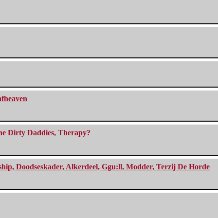
eafheaven
The Dirty Daddies, Therapy?
, Doodseskader, Alkerdeel, Ggu:ll, Modder, Terzij De Horde