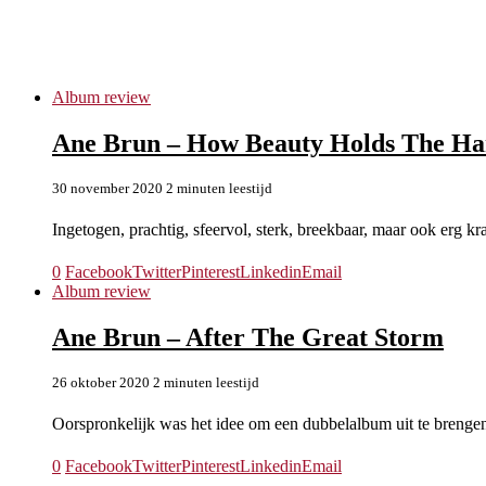
Balloon Ranger
Album review
Ane Brun – How Beauty Holds The Ha
30 november 2020
2 minuten leestijd
Ingetogen, prachtig, sfeervol, sterk, breekbaar, maar ook erg 
0
Facebook
Twitter
Pinterest
Linkedin
Email
Album review
Ane Brun – After The Great Storm
26 oktober 2020
2 minuten leestijd
Oorspronkelijk was het idee om een dubbelalbum uit te brenge
0
Facebook
Twitter
Pinterest
Linkedin
Email