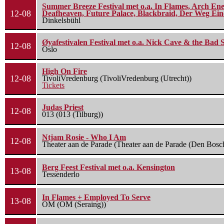
Summer Breeze Festival met o.a. In Flames, Arch Ene
12-08
Deafheaven, Future Palace, Blackbraid, Der Weg Eine
Dinkelsbühl
Øyafestivalen Festival met o.a. Nick Cave & the Bad 
12-08
Oslo
High On Fire
12-08
TivoliVredenburg (TivoliVredenburg (Utrecht))
Tickets
Judas Priest
12-08
013 (013 (Tilburg))
Ntjam Rosie - Who I Am
12-08
Theater aan de Parade (Theater aan de Parade (Den Bosc
Berg Feest Festival met o.a. Kensington
13-08
Tessenderlo
In Flames + Employed To Serve
13-08
OM (OM (Seraing))