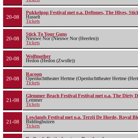
Pukkelpop Festival met o.a. Deftones, The Hives, Sti
20-08
Hasselt
Tickets
Stick To Your Guns
20-08
Nieuwe Nor (Nieuwe Nor (Heerlen))
Tickets
Wolfmother
20-08
Hedon (Hedon (Zwolle))
Racoon
20-08
Openluchttheater Hertme (Openluchttheater Hertme (Her
Tickets
Glemmer Beach Festival Festival met o.a. The Dirty D
21-08
Lemmer
Tickets
Lowlands Festival met o.a. Terzij De Horde, Royal B
21-08
Biddinghuizen
Tickets