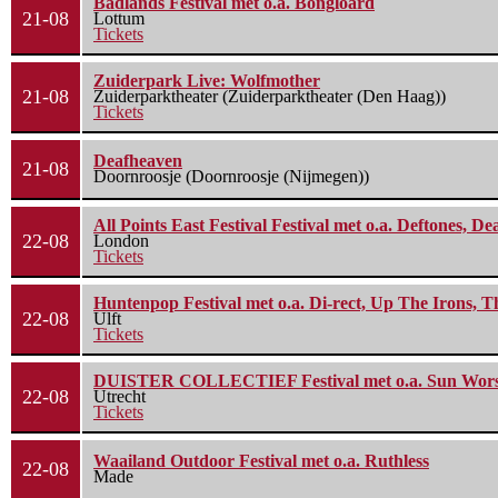
Badlands Festival met o.a. Bongloard
21-08
Lottum
Tickets
Zuiderpark Live: Wolfmother
21-08
Zuiderparktheater (Zuiderparktheater (Den Haag))
Tickets
Deafheaven
21-08
Doornroosje (Doornroosje (Nijmegen))
All Points East Festival Festival met o.a. Deftones, D
22-08
London
Tickets
Huntenpop Festival met o.a. Di-rect, Up The Irons, 
22-08
Ulft
Tickets
DUISTER COLLECTIEF Festival met o.a. Sun Worship
22-08
Utrecht
Tickets
Waailand Outdoor Festival met o.a. Ruthless
22-08
Made