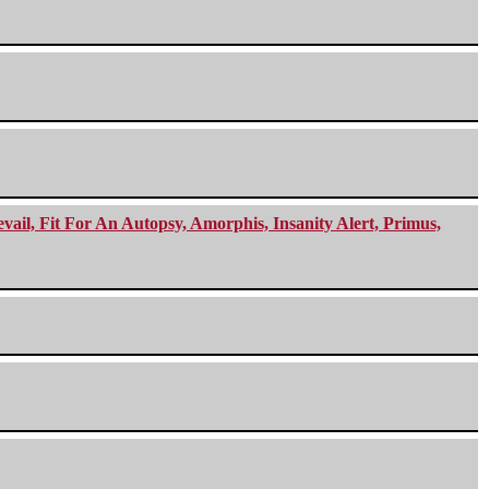
ail, Fit For An Autopsy, Amorphis, Insanity Alert, Primus,