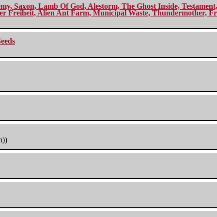
my, Saxon, Lamb Of God, Alestorm, The Ghost Inside, Testament, A
r Freiheit, Alien Ant Farm, Municipal Waste, Thundermother, Fro
Seeds
h))