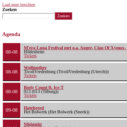
Laad meer berichten
Zoeken
Zoeken
Agenda
M'era Luna Festival met o.a. Auger, Clan Of Xymox, 
08-08
Hildesheim
Tickets
Wolfmother
08-08
TivoliVredenburg (TivoliVredenburg (Utrecht))
Tickets
Body Count ft. Ice-T
08-08
013 (013 (Tilburg))
Tickets
Hatebreed
09-08
Het Bolwerk (Het Bolwerk (Sneek))
Midnight