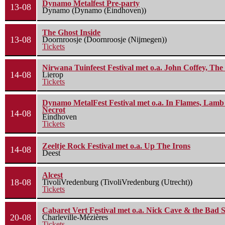
Dynamo Metalfest Pre-party
13-08
Dynamo (Dynamo (Eindhoven))
The Ghost Inside
13-08
Doornroosje (Doornroosje (Nijmegen))
Tickets
Nirwana Tuinfeest Festival met o.a. John Coffey, Th
14-08
Lierop
Tickets
Dynamo MetalFest Festival met o.a. In Flames, Lamb O
Necrot
14-08
Eindhoven
Tickets
Zeeltje Rock Festival met o.a. Up The Irons
14-08
Deest
Alcest
18-08
TivoliVredenburg (TivoliVredenburg (Utrecht))
Tickets
Cabaret Vert Festival met o.a. Nick Cave & the Bad S
20-08
Charleville-Mézières
Tickets