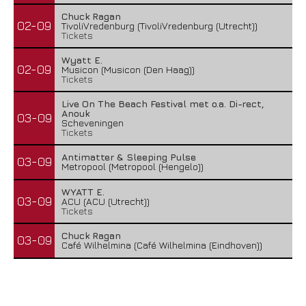
Chuck Ragan
02-09
TivoliVredenburg (TivoliVredenburg (Utrecht))
Tickets
Wyatt E.
02-09
Musicon (Musicon (Den Haag))
Tickets
Live On The Beach Festival met o.a. Di-rect,
Anouk
03-09
Scheveningen
Tickets
Antimatter & Sleeping Pulse
03-09
Metropool (Metropool (Hengelo))
WYATT E.
03-09
ACU (ACU (Utrecht))
Tickets
Chuck Ragan
03-09
Café Wilhelmina (Café Wilhelmina (Eindhoven))