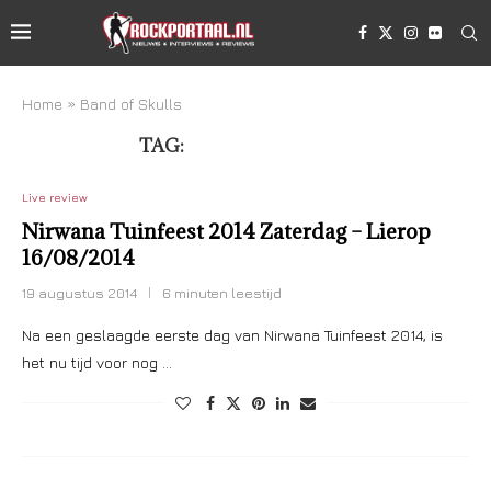
Home
»
Band of Skulls
TAG:
BAND OF SKULLS
Live review
Nirwana Tuinfeest 2014 Zaterdag – Lierop
16/08/2014
19 augustus 2014
6 minuten leestijd
Na een geslaagde eerste dag van Nirwana Tuinfeest 2014, is
het nu tijd voor nog …