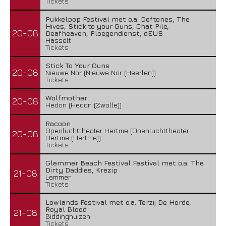
Tickets
Pukkelpop Festival met o.a. Deftones, The
Hives, Stick to your Guns, Chat Pile,
20-08
Deafheaven, Ploegendienst, dEUS
Hasselt
Tickets
Stick To Your Guns
20-08
Nieuwe Nor (Nieuwe Nor (Heerlen))
Tickets
Wolfmother
20-08
Hedon (Hedon (Zwolle))
Racoon
Openluchttheater Hertme (Openluchttheater
20-08
Hertme (Hertme))
Tickets
Glemmer Beach Festival Festival met o.a. The
Dirty Daddies, Krezip
21-08
Lemmer
Tickets
Lowlands Festival met o.a. Terzij De Horde,
Royal Blood
21-08
Biddinghuizen
Tickets