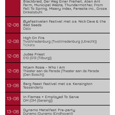
Blackbraid, Der Weg Einer Freiheit, Alien Ant
Farm, Municipal Waste, Thundermother, From
Fall To Spring, Misery Index, Parasite inc., Groza
Dinkelsbühl
Øyafestivalen Festival met o.a. Nick Cave & the
12-08
Bad Seeds
Oslo
High On Fire
12-08
TivoliVredenburg (TivoliVredenburg (Utrecht))
Tickets
Judas Priest
12-08
013 (013 (Tilburg))
Ntjam Rosie - Who I Am
12-08
Theater aan de Parade (Theater aan de Parade
(Den Bosch))
Berg Feest Festival met o.a. Kensington
13-08
Tessenderlo
In Flames + Employed To Serve
13-08
OM (OM (Seraing))
Dynamo Metalfest Pre-party
13-08
Dynamo (Dynamo (Eindhoven))