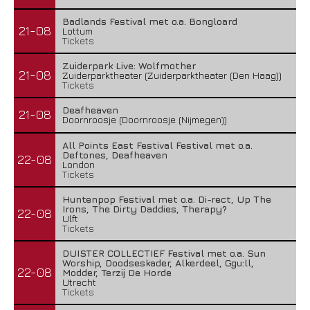
Badlands Festival met o.a. Bongloard
21-08
Lottum
Tickets
Zuiderpark Live: Wolfmother
21-08
Zuiderparktheater (Zuiderparktheater (Den Haag))
Tickets
Deafheaven
21-08
Doornroosje (Doornroosje (Nijmegen))
All Points East Festival Festival met o.a.
Deftones, Deafheaven
22-08
London
Tickets
Huntenpop Festival met o.a. Di-rect, Up The
Irons, The Dirty Daddies, Therapy?
22-08
Ulft
Tickets
DUISTER COLLECTIEF Festival met o.a. Sun
Worship, Doodseskader, Alkerdeel, Ggu:ll,
22-08
Modder, Terzij De Horde
Utrecht
Tickets