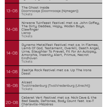
The Ghost Inside
13-08
Doornroosje (Doornroosje (Nijmegen))
Tickets
Nirwana Tuinfeest Festival met o.a. John Coffey,
The Dirty Daddies, Hiqpy, Wodan Boys,
14-08
Clawfinger
Lierop
Tickets
Dynamo MetalFest Festival met o.a. In Flames,
Lamb Of God, Testament, Overkill, Death Angel,
Urne, Slaughter To Prevail, Fit For An Autopsy,
14-08
Amorphis, Insanity Alert, Primus, Necrot
Eindhoven
Tickets
Zeeltje Rock Festival met o.a. Up The Irons
14-08
Deest
Alcest
18-08
TivoliVredenburg (TivoliVredenburg (Utrecht))
Tickets
Cabaret Vert Festival met o.a. Nick Cave & the
Bad Seeds, Deftones, Body Count feat. Ice-T
20-08
Charleville-Mézières