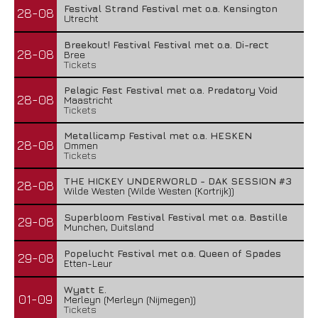
Festival Strand Festival met o.a. Kensington
28-08
Utrecht
Breekout! Festival Festival met o.a. Di-rect
28-08
Bree
Tickets
Pelagic Fest Festival met o.a. Predatory Void
28-08
Maastricht
Tickets
Metallicamp Festival met o.a. HESKEN
28-08
Ommen
Tickets
THE HICKEY UNDERWORLD - DAK SESSION #3
28-08
Wilde Westen (Wilde Westen (Kortrijk))
Superbloom Festival Festival met o.a. Bastille
29-08
Munchen, Duitsland
Popelucht Festival met o.a. Queen of Spades
29-08
Etten-Leur
Wyatt E.
01-09
Merleyn (Merleyn (Nijmegen))
Tickets