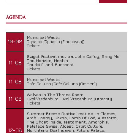
AGENDA
Municipal Waste
10-08
Dynamo (Dynamo (Eindhoven))
Tickets
Sziget Festival met o.a. John Coffey, Bring Me
The Horizon, Health
11-08
Óbudai Eiland, Budapest
Tickets
Municipal Waste
11-08
Cafe Calluna (Cafe Calluna (Ommen))
Wolves In The Throne Room
11-08
TivoliVredenburg (TivoliVredenburg (Utrecht))
Tickets
Summer Breeze Festival met o.a. In Flames,
Arch Enemy, Saxon, Lamb Of God, Alestorm,
The Ghost Inside, Testament, Amorphis,
Paleface Swiss, Alcest, Orbit Culture,
12-08
Northlane, Deafheaven, Future Palace,