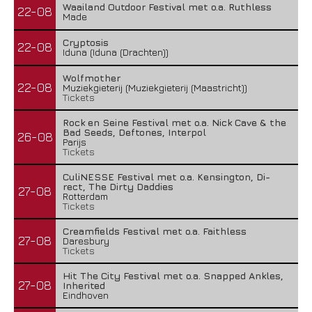
Waailand Outdoor Festival met o.a. Ruthless
22-08
Made
Cryptosis
22-08
Iduna (Iduna (Drachten))
Wolfmother
22-08
Muziekgieterij (Muziekgieterij (Maastricht))
Tickets
Rock en Seine Festival met o.a. Nick Cave & the
Bad Seeds, Deftones, Interpol
26-08
Parijs
Tickets
CuliNESSE Festival met o.a. Kensington, Di-
rect, The Dirty Daddies
27-08
Rotterdam
Tickets
Creamfields Festival met o.a. Faithless
27-08
Daresbury
Tickets
Hit The City Festival met o.a. Snapped Ankles,
27-08
Inherited
Eindhoven