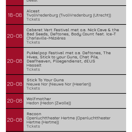
Alcest
18-08
TivoliVredenburg (TivoliVredenburg (Utrecht))
Tickets
Cabaret Vert Festival met o.a. Nick Cave & the
Bad Seeds, Deftones, Body Count feat. Ice-T
20-08
Charleville-Mézières
Tickets
Pukkelpop Festival met o.a. Deftones, The
Hives, Stick to your Guns, Chat Pile,
20-08
Deafheaven, Ploegendienst, dEUS
Hasselt
Tickets
Stick To Your Guns
20-08
Nieuwe Nor (Nieuwe Nor (Heerlen))
Tickets
Wolfmother
20-08
Hedon (Hedon (Zwolle))
Racoon
Openluchttheater Hertme (Openluchttheater
20-08
Hertme (Hertme))
Tickets