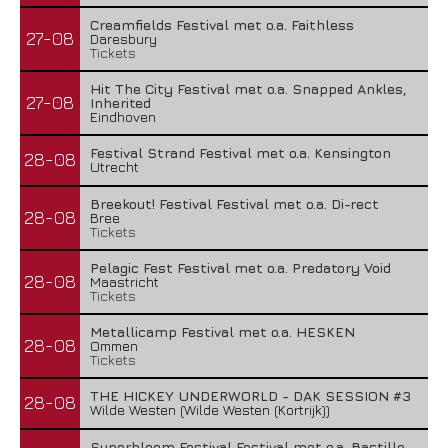
Creamfields Festival met o.a. Faithless
27-08
Daresbury
Tickets
Hit The City Festival met o.a. Snapped Ankles,
27-08
Inherited
Eindhoven
Festival Strand Festival met o.a. Kensington
28-08
Utrecht
Breekout! Festival Festival met o.a. Di-rect
28-08
Bree
Tickets
Pelagic Fest Festival met o.a. Predatory Void
28-08
Maastricht
Tickets
Metallicamp Festival met o.a. HESKEN
28-08
Ommen
Tickets
THE HICKEY UNDERWORLD - DAK SESSION #3
28-08
Wilde Westen (Wilde Westen (Kortrijk))
Superbloom Festival Festival met o.a. Bastille