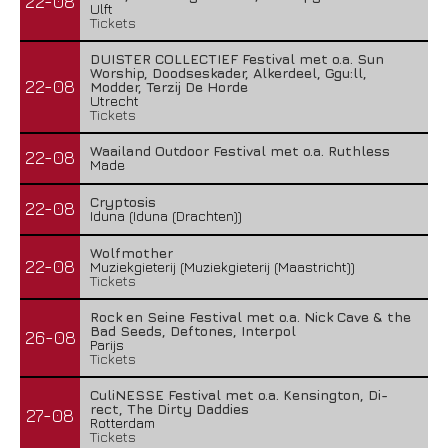
22-08
Ulft
Tickets
DUISTER COLLECTIEF Festival met o.a. Sun
Worship, Doodseskader, Alkerdeel, Ggu:ll,
22-08
Modder, Terzij De Horde
Utrecht
Tickets
Waailand Outdoor Festival met o.a. Ruthless
22-08
Made
Cryptosis
22-08
Iduna (Iduna (Drachten))
Wolfmother
22-08
Muziekgieterij (Muziekgieterij (Maastricht))
Tickets
Rock en Seine Festival met o.a. Nick Cave & the
Bad Seeds, Deftones, Interpol
26-08
Parijs
Tickets
CuliNESSE Festival met o.a. Kensington, Di-
rect, The Dirty Daddies
27-08
Rotterdam
Tickets