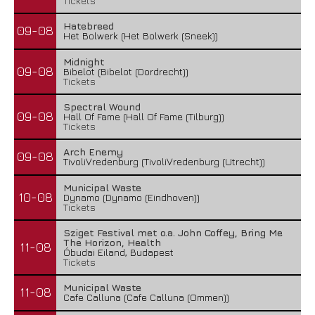
Tickets
Hatebreed
09-08
Het Bolwerk (Het Bolwerk (Sneek))
Midnight
09-08
Bibelot (Bibelot (Dordrecht))
Tickets
Spectral Wound
09-08
Hall Of Fame (Hall Of Fame (Tilburg))
Tickets
Arch Enemy
09-08
TivoliVredenburg (TivoliVredenburg (Utrecht))
Municipal Waste
10-08
Dynamo (Dynamo (Eindhoven))
Tickets
Sziget Festival met o.a. John Coffey, Bring Me
The Horizon, Health
11-08
Óbudai Eiland, Budapest
Tickets
Municipal Waste
11-08
Cafe Calluna (Cafe Calluna (Ommen))