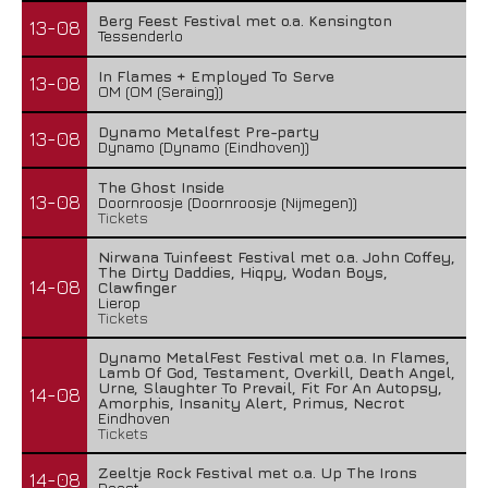
Berg Feest Festival met o.a. Kensington
13-08
Tessenderlo
In Flames + Employed To Serve
13-08
OM (OM (Seraing))
Dynamo Metalfest Pre-party
13-08
Dynamo (Dynamo (Eindhoven))
The Ghost Inside
13-08
Doornroosje (Doornroosje (Nijmegen))
Tickets
Nirwana Tuinfeest Festival met o.a. John Coffey,
The Dirty Daddies, Hiqpy, Wodan Boys,
14-08
Clawfinger
Lierop
Tickets
Dynamo MetalFest Festival met o.a. In Flames,
Lamb Of God, Testament, Overkill, Death Angel,
Urne, Slaughter To Prevail, Fit For An Autopsy,
14-08
Amorphis, Insanity Alert, Primus, Necrot
Eindhoven
Tickets
Zeeltje Rock Festival met o.a. Up The Irons
14-08
Deest