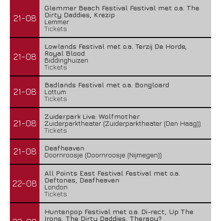
Glemmer Beach Festival Festival met o.a. The
Dirty Daddies, Krezip
21-08
Lemmer
Tickets
Lowlands Festival met o.a. Terzij De Horde,
Royal Blood
21-08
Biddinghuizen
Tickets
Badlands Festival met o.a. Bongloard
21-08
Lottum
Tickets
Zuiderpark Live: Wolfmother
21-08
Zuiderparktheater (Zuiderparktheater (Den Haag))
Tickets
Deafheaven
21-08
Doornroosje (Doornroosje (Nijmegen))
All Points East Festival Festival met o.a.
Deftones, Deafheaven
22-08
London
Tickets
Huntenpop Festival met o.a. Di-rect, Up The
Irons, The Dirty Daddies, Therapy?