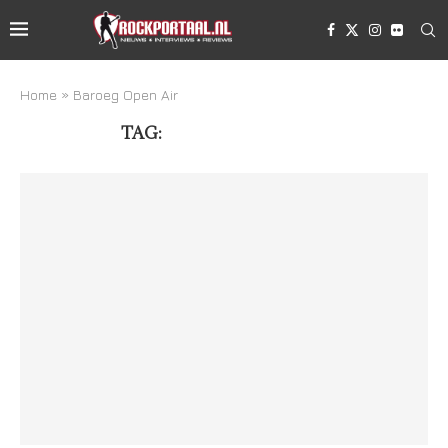
Home
»
Baroeg Open Air
TAG:
BAROEG OPEN AIR