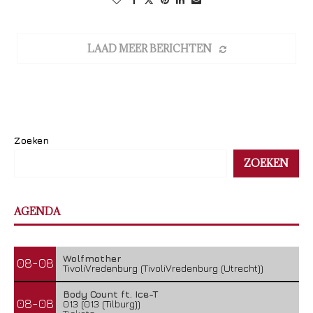
LAAD MEER BERICHTEN
Zoeken
ZOEKEN
AGENDA
Wolfmother
08-08
TivoliVredenburg (TivoliVredenburg (Utrecht))
Body Count ft. Ice-T
08-08
013 (013 (Tilburg))