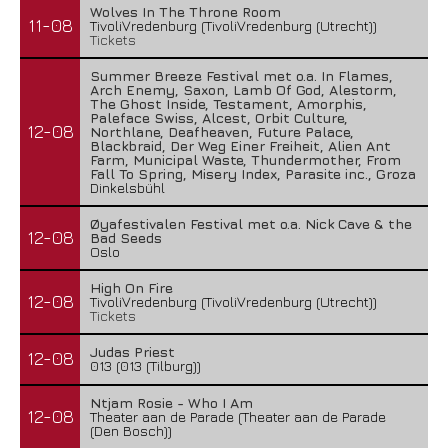
Wolves In The Throne Room
11-08
TivoliVredenburg (TivoliVredenburg (Utrecht))
Tickets
Summer Breeze Festival met o.a. In Flames,
Arch Enemy, Saxon, Lamb Of God, Alestorm,
The Ghost Inside, Testament, Amorphis,
Paleface Swiss, Alcest, Orbit Culture,
12-08
Northlane, Deafheaven, Future Palace,
Blackbraid, Der Weg Einer Freiheit, Alien Ant
Farm, Municipal Waste, Thundermother, From
Fall To Spring, Misery Index, Parasite inc., Groza
Dinkelsbühl
Øyafestivalen Festival met o.a. Nick Cave & the
12-08
Bad Seeds
Oslo
High On Fire
12-08
TivoliVredenburg (TivoliVredenburg (Utrecht))
Tickets
Judas Priest
12-08
013 (013 (Tilburg))
Ntjam Rosie - Who I Am
12-08
Theater aan de Parade (Theater aan de Parade
(Den Bosch))