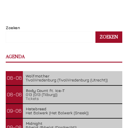
Zoeken
ZOEKEN
AGENDA
Wolfmother
08-08
TivoliVredenburg (TivoliVredenburg (Utrecht))
Body Count ft. Ice-T
08-08
013 (013 (Tilburg))
Tickets
Hatebreed
09-08
Het Bolwerk (Het Bolwerk (Sneek))
Midnight
09-08
Bibelot (Bibelot (Dordrecht))