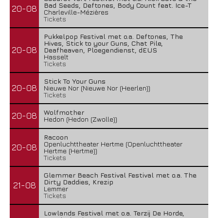
Bad Seeds, Deftones, Body Count feat. Ice-T
20-08
Charleville-Mézières
Tickets
Pukkelpop Festival met o.a. Deftones, The
Hives, Stick to your Guns, Chat Pile,
20-08
Deafheaven, Ploegendienst, dEUS
Hasselt
Tickets
Stick To Your Guns
20-08
Nieuwe Nor (Nieuwe Nor (Heerlen))
Tickets
Wolfmother
20-08
Hedon (Hedon (Zwolle))
Racoon
Openluchttheater Hertme (Openluchttheater
20-08
Hertme (Hertme))
Tickets
Glemmer Beach Festival Festival met o.a. The
Dirty Daddies, Krezip
21-08
Lemmer
Tickets
Lowlands Festival met o.a. Terzij De Horde,