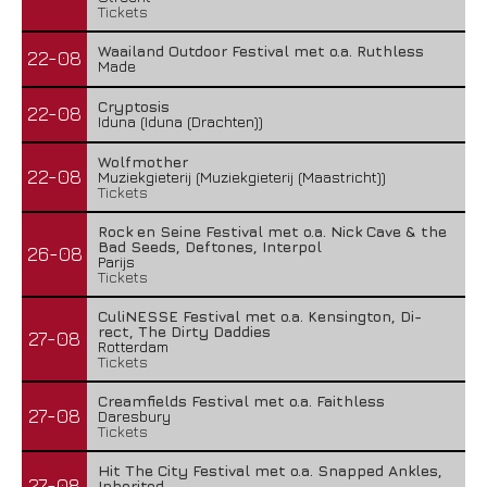
Tickets
Waailand Outdoor Festival met o.a. Ruthless
22-08
Made
Cryptosis
22-08
Iduna (Iduna (Drachten))
Wolfmother
22-08
Muziekgieterij (Muziekgieterij (Maastricht))
Tickets
Rock en Seine Festival met o.a. Nick Cave & the
Bad Seeds, Deftones, Interpol
26-08
Parijs
Tickets
CuliNESSE Festival met o.a. Kensington, Di-
rect, The Dirty Daddies
27-08
Rotterdam
Tickets
Creamfields Festival met o.a. Faithless
27-08
Daresbury
Tickets
Hit The City Festival met o.a. Snapped Ankles,
27-08
Inherited