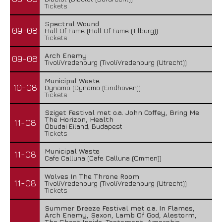
Tickets
Spectral Wound
09-08
Hall Of Fame (Hall Of Fame (Tilburg))
Tickets
Arch Enemy
09-08
TivoliVredenburg (TivoliVredenburg (Utrecht))
Municipal Waste
10-08
Dynamo (Dynamo (Eindhoven))
Tickets
Sziget Festival met o.a. John Coffey, Bring Me
The Horizon, Health
11-08
Óbudai Eiland, Budapest
Tickets
Municipal Waste
11-08
Cafe Calluna (Cafe Calluna (Ommen))
Wolves In The Throne Room
11-08
TivoliVredenburg (TivoliVredenburg (Utrecht))
Tickets
Summer Breeze Festival met o.a. In Flames,
Arch Enemy, Saxon, Lamb Of God, Alestorm,
The Ghost Inside, Testament, Amorphis,