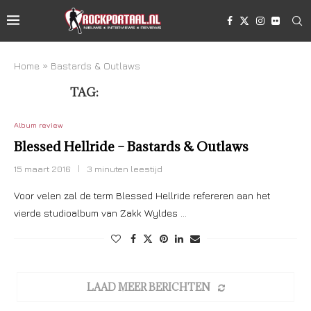
Home
»
Bastards & Outlaws
TAG:
BASTARDS & OUTLAWS
Album review
Blessed Hellride – Bastards & Outlaws
15 maart 2016
3 minuten leestijd
Voor velen zal de term Blessed Hellride refereren aan het
vierde studioalbum van Zakk Wyldes …
LAAD MEER BERICHTEN