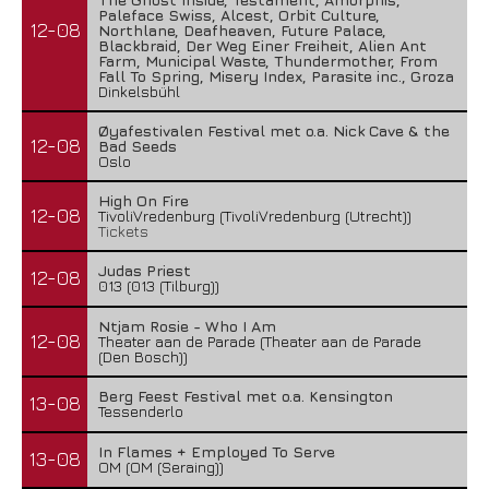
Paleface Swiss, Alcest, Orbit Culture,
12-08
Northlane, Deafheaven, Future Palace,
Blackbraid, Der Weg Einer Freiheit, Alien Ant
Farm, Municipal Waste, Thundermother, From
Fall To Spring, Misery Index, Parasite inc., Groza
Dinkelsbühl
Øyafestivalen Festival met o.a. Nick Cave & the
12-08
Bad Seeds
Oslo
High On Fire
12-08
TivoliVredenburg (TivoliVredenburg (Utrecht))
Tickets
Judas Priest
12-08
013 (013 (Tilburg))
Ntjam Rosie - Who I Am
12-08
Theater aan de Parade (Theater aan de Parade
(Den Bosch))
Berg Feest Festival met o.a. Kensington
13-08
Tessenderlo
In Flames + Employed To Serve
13-08
OM (OM (Seraing))