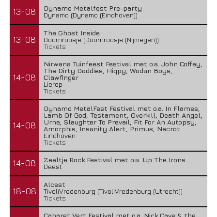
Dynamo Metalfest Pre-party
13-08
Dynamo (Dynamo (Eindhoven))
The Ghost Inside
13-08
Doornroosje (Doornroosje (Nijmegen))
Tickets
Nirwana Tuinfeest Festival met o.a. John Coffey,
The Dirty Daddies, Hiqpy, Wodan Boys,
14-08
Clawfinger
Lierop
Tickets
Dynamo MetalFest Festival met o.a. In Flames,
Lamb Of God, Testament, Overkill, Death Angel,
Urne, Slaughter To Prevail, Fit For An Autopsy,
14-08
Amorphis, Insanity Alert, Primus, Necrot
Eindhoven
Tickets
Zeeltje Rock Festival met o.a. Up The Irons
14-08
Deest
Alcest
18-08
TivoliVredenburg (TivoliVredenburg (Utrecht))
Tickets
Cabaret Vert Festival met o.a. Nick Cave & the