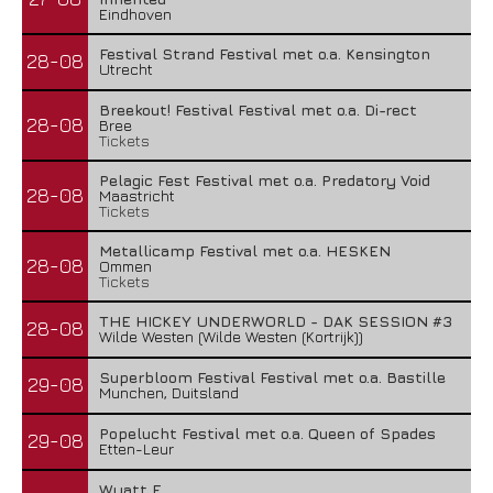
Eindhoven
Festival Strand Festival met o.a. Kensington
28-08
Utrecht
Breekout! Festival Festival met o.a. Di-rect
28-08
Bree
Tickets
Pelagic Fest Festival met o.a. Predatory Void
28-08
Maastricht
Tickets
Metallicamp Festival met o.a. HESKEN
28-08
Ommen
Tickets
THE HICKEY UNDERWORLD - DAK SESSION #3
28-08
Wilde Westen (Wilde Westen (Kortrijk))
Superbloom Festival Festival met o.a. Bastille
29-08
Munchen, Duitsland
Popelucht Festival met o.a. Queen of Spades
29-08
Etten-Leur
Wyatt E.