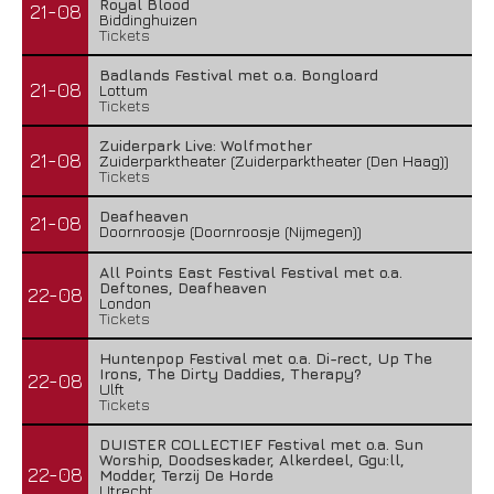
Royal Blood
21-08
Biddinghuizen
Tickets
Badlands Festival met o.a. Bongloard
21-08
Lottum
Tickets
Zuiderpark Live: Wolfmother
21-08
Zuiderparktheater (Zuiderparktheater (Den Haag))
Tickets
Deafheaven
21-08
Doornroosje (Doornroosje (Nijmegen))
All Points East Festival Festival met o.a.
Deftones, Deafheaven
22-08
London
Tickets
Huntenpop Festival met o.a. Di-rect, Up The
Irons, The Dirty Daddies, Therapy?
22-08
Ulft
Tickets
DUISTER COLLECTIEF Festival met o.a. Sun
Worship, Doodseskader, Alkerdeel, Ggu:ll,
22-08
Modder, Terzij De Horde
Utrecht