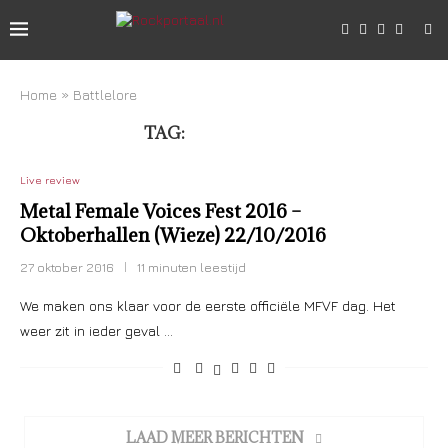
Home
»
Battlelore
TAG:
BATTLELORE
Live review
Metal Female Voices Fest 2016 –
Oktoberhallen (Wieze) 22/10/2016
27 oktober 2016
11 minuten leestijd
We maken ons klaar voor de eerste officiële MFVF dag. Het
weer zit in ieder geval …
LAAD MEER BERICHTEN