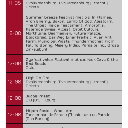
11-08
TivoliVredenburg (TivoliVredenburg (Utrecht))
Tickets
Summer Breeze Festival met o.a. In Flames,
Arch Enemy, Saxon, Lamb Of God, Alestorm,
The Ghost Inside, Testament, Amorphis,
Paleface Swiss, Alcest, Orbit Culture,
12-08
Northlane, Deafheaven, Future Palace,
Blackbraid, Der Weg Einer Freiheit, Alien Ant
Farm, Municipal Waste, Thundermother, From
Fall To Spring, Misery Index, Parasite inc., Groza
Dinkelsbühl
Øyafestivalen Festival met o.a. Nick Cave & the
12-08
Bad Seeds
Oslo
High On Fire
12-08
TivoliVredenburg (TivoliVredenburg (Utrecht))
Tickets
Judas Priest
12-08
013 (013 (Tilburg))
Ntjam Rosie - Who I Am
12-08
Theater aan de Parade (Theater aan de Parade
(Den Bosch))