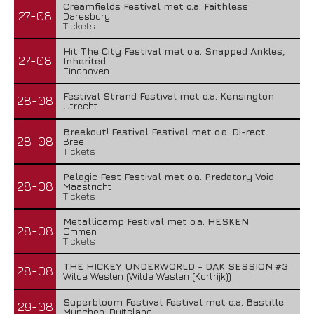
Creamfields Festival met o.a. Faithless
27-08
Daresbury
Tickets
Hit The City Festival met o.a. Snapped Ankles,
27-08
Inherited
Eindhoven
Festival Strand Festival met o.a. Kensington
28-08
Utrecht
Breekout! Festival Festival met o.a. Di-rect
28-08
Bree
Tickets
Pelagic Fest Festival met o.a. Predatory Void
28-08
Maastricht
Tickets
Metallicamp Festival met o.a. HESKEN
28-08
Ommen
Tickets
THE HICKEY UNDERWORLD - DAK SESSION #3
28-08
Wilde Westen (Wilde Westen (Kortrijk))
Superbloom Festival Festival met o.a. Bastille
29-08
Munchen, Duitsland