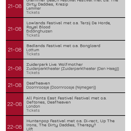
Dirty Daddies, Krezip
21-08
Lemmer
Tickets
Lowlands Festival met o.a. Terzij De Horde,
Royal Blood
21-08
Biddinghuizen
Tickets
Badlands Festival met o.a. Bongloard
21-08
Lottum
Tickets
Zuiderpark Live: Wolfmother
21-08
Zuiderparktheater (Zuiderparktheater (Den Haag))
Tickets
Deafheaven
21-08
Doornroosje (Doornroosje (Nijmegen))
All Points East Festival Festival met o.a.
Deftones, Deafheaven
22-08
London
Tickets
Huntenpop Festival met o.a. Di-rect, Up The
Irons, The Dirty Daddies, Therapy?
22-08
Ulft