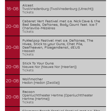
Alcest
18-08
TivoliVredenburg (TivoliVredenburg (Utrecht))
Tickets
Cabaret Vert Festival met o.a. Nick Cave & the
Bad Seeds, Deftones, Body Count feat. Ice-T
20-08
Charleville-Mézières
Tickets
Pukkelpop Festival met o.a. Deftones, The
Hives, Stick to your Guns, Chat Pile,
20-08
Deafheaven, Ploegendienst, dEUS
Hasselt
Tickets
Stick To Your Guns
20-08
Nieuwe Nor (Nieuwe Nor (Heerlen))
Tickets
Wolfmother
20-08
Hedon (Hedon (Zwolle))
Racoon
Openluchttheater Hertme (Openluchttheater
20-08
Hertme (Hertme))
Tickets
Glemmer Beach Festival Festival met o.a. The