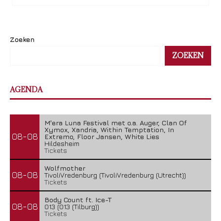
Zoeken
ZOEKEN
AGENDA
M'era Luna Festival met o.a. Auger, Clan Of
Xymox, Xandria, Within Temptation, In
08-08
Extremo, Floor Jansen, White Lies
Hildesheim
Tickets
Wolfmother
08-08
TivoliVredenburg (TivoliVredenburg (Utrecht))
Tickets
Body Count ft. Ice-T
08-08
013 (013 (Tilburg))
Tickets