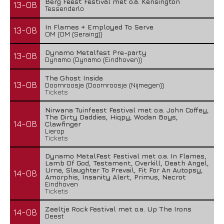
Berg Feest Festival met o.a. Kensington
13-08
Tessenderlo
In Flames + Employed To Serve
13-08
OM (OM (Seraing))
Dynamo Metalfest Pre-party
13-08
Dynamo (Dynamo (Eindhoven))
The Ghost Inside
13-08
Doornroosje (Doornroosje (Nijmegen))
Tickets
Nirwana Tuinfeest Festival met o.a. John Coffey,
The Dirty Daddies, Hiqpy, Wodan Boys,
14-08
Clawfinger
Lierop
Tickets
Dynamo MetalFest Festival met o.a. In Flames,
Lamb Of God, Testament, Overkill, Death Angel,
Urne, Slaughter To Prevail, Fit For An Autopsy,
14-08
Amorphis, Insanity Alert, Primus, Necrot
Eindhoven
Tickets
Zeeltje Rock Festival met o.a. Up The Irons
14-08
Deest