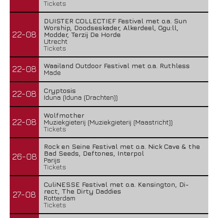
Tickets
DUISTER COLLECTIEF Festival met o.a. Sun
Worship, Doodseskader, Alkerdeel, Ggu:ll,
22-08
Modder, Terzij De Horde
Utrecht
Tickets
Waailand Outdoor Festival met o.a. Ruthless
22-08
Made
Cryptosis
22-08
Iduna (Iduna (Drachten))
Wolfmother
22-08
Muziekgieterij (Muziekgieterij (Maastricht))
Tickets
Rock en Seine Festival met o.a. Nick Cave & the
Bad Seeds, Deftones, Interpol
26-08
Parijs
Tickets
CuliNESSE Festival met o.a. Kensington, Di-
rect, The Dirty Daddies
27-08
Rotterdam
Tickets