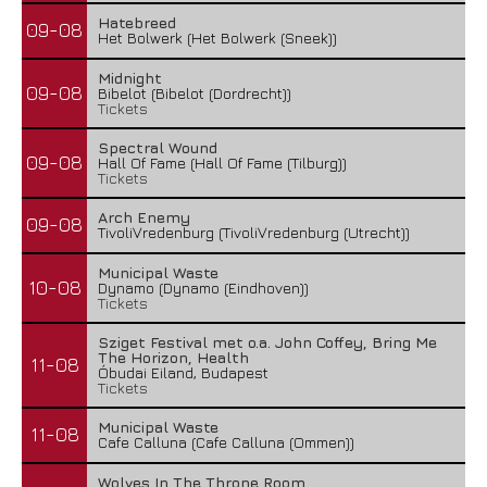
Hatebreed
09-08
Het Bolwerk (Het Bolwerk (Sneek))
Midnight
09-08
Bibelot (Bibelot (Dordrecht))
Tickets
Spectral Wound
09-08
Hall Of Fame (Hall Of Fame (Tilburg))
Tickets
Arch Enemy
09-08
TivoliVredenburg (TivoliVredenburg (Utrecht))
Municipal Waste
10-08
Dynamo (Dynamo (Eindhoven))
Tickets
Sziget Festival met o.a. John Coffey, Bring Me
The Horizon, Health
11-08
Óbudai Eiland, Budapest
Tickets
Municipal Waste
11-08
Cafe Calluna (Cafe Calluna (Ommen))
Wolves In The Throne Room