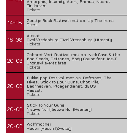
Amorphis, Insanity Alert, Primus, Necrot
Eindhoven
Tickets
Zeeltje Rock Festival met o.a. Up The Irons
14-08
Deest
Alcest
18-08
TivoliVredenburg (TivoliVredenburg (Utrecht))
Tickets
Cabaret Vert Festival met o.a. Nick Cave & the
Bad Seeds, Deftones, Body Count feat. Ice-T
20-08
Charleville-Mézières
Tickets
Pukkelpop Festival met o.a. Deftones, The
Hives, Stick to your Guns, Chat Pile,
20-08
Deafheaven, Ploegendienst, dEUS
Hasselt
Tickets
Stick To Your Guns
20-08
Nieuwe Nor (Nieuwe Nor (Heerlen))
Tickets
Wolfmother
20-08
Hedon (Hedon (Zwolle))