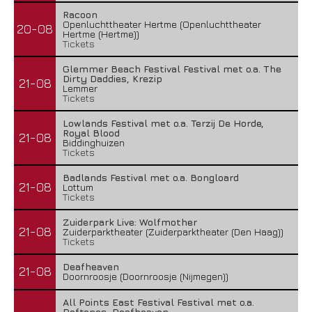
Racoon
Openluchttheater Hertme (Openluchttheater
20-08
Hertme (Hertme))
Tickets
Glemmer Beach Festival Festival met o.a. The
Dirty Daddies, Krezip
21-08
Lemmer
Tickets
Lowlands Festival met o.a. Terzij De Horde,
Royal Blood
21-08
Biddinghuizen
Tickets
Badlands Festival met o.a. Bongloard
21-08
Lottum
Tickets
Zuiderpark Live: Wolfmother
21-08
Zuiderparktheater (Zuiderparktheater (Den Haag))
Tickets
Deafheaven
21-08
Doornroosje (Doornroosje (Nijmegen))
All Points East Festival Festival met o.a.
Deftones, Deafheaven