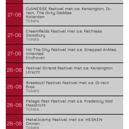
CuliNESSE Festival met o.a. Kensington, Di-
rect, The Dirty Daddies
27-08
Rotterdam
Tickets
Creamfields Festival met o.a. Faithless
27-08
Daresbury
Tickets
Hit The City Festival met o.a. Snapped Ankles,
27-08
Inherited
Eindhoven
Festival Strand Festival met o.a. Kensington
28-08
Utrecht
Breekout! Festival Festival met o.a. Di-rect
28-08
Bree
Tickets
Pelagic Fest Festival met o.a. Predatory Void
28-08
Maastricht
Tickets
Metallicamp Festival met o.a. HESKEN
28-08
Ommen
Tickets