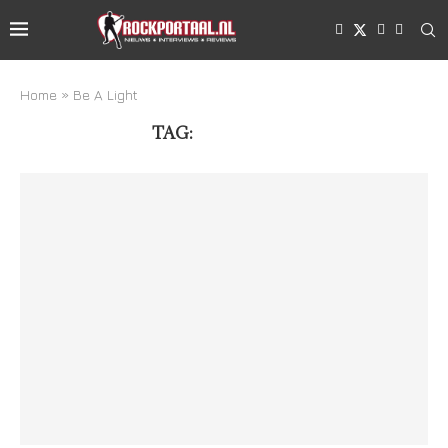
Home
»
Be A Light
TAG:
BE A LIGHT