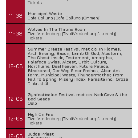
Tickets
Municipal Waste
11-08
Cafe Calluna (Cafe Calluna (Ommen))
Wolves In The Throne Room
11-08
TivoliVredenburg (TivoliVredenburg (Utrecht))
Tickets
Summer Breeze Festival met o.a. In Flames,
Arch Enemy, Saxon, Lamb Of God, Alestorm,
The Ghost Inside, Testament, Amorphis,
Paleface Swiss, Alcest, Orbit Culture,
12-08
Northlane, Deafheaven, Future Palace,
Blackbraid, Der Weg Einer Freiheit, Alien Ant
Farm, Municipal Waste, Thundermother, From
Fall To Spring, Misery Index, Parasite inc., Groza
Dinkelsbühl
Øyafestivalen Festival met o.a. Nick Cave & the
12-08
Bad Seeds
Oslo
High On Fire
12-08
TivoliVredenburg (TivoliVredenburg (Utrecht))
Tickets
Judas Priest
12-08