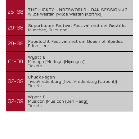
THE HICKEY UNDERWORLD - DAK SESSION #3
28-08
Wilde Westen (Wilde Westen (Kortrijk))
Superbloom Festival Festival met o.a. Bastille
29-08
Munchen, Duitsland
Popelucht Festival met o.a. Queen of Spades
29-08
Etten-Leur
Wyatt E.
01-09
Merleyn (Merleyn (Nijmegen))
Tickets
Chuck Ragan
02-09
TivoliVredenburg (TivoliVredenburg (Utrecht))
Tickets
Wyatt E.
02-09
Musicon (Musicon (Den Haag))
Tickets