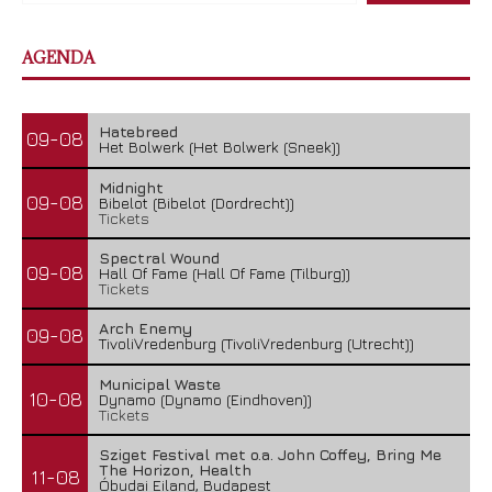
AGENDA
Hatebreed
09-08
Het Bolwerk (Het Bolwerk (Sneek))
Midnight
09-08
Bibelot (Bibelot (Dordrecht))
Tickets
Spectral Wound
09-08
Hall Of Fame (Hall Of Fame (Tilburg))
Tickets
Arch Enemy
09-08
TivoliVredenburg (TivoliVredenburg (Utrecht))
Municipal Waste
10-08
Dynamo (Dynamo (Eindhoven))
Tickets
Sziget Festival met o.a. John Coffey, Bring Me
The Horizon, Health
11-08
Óbudai Eiland, Budapest