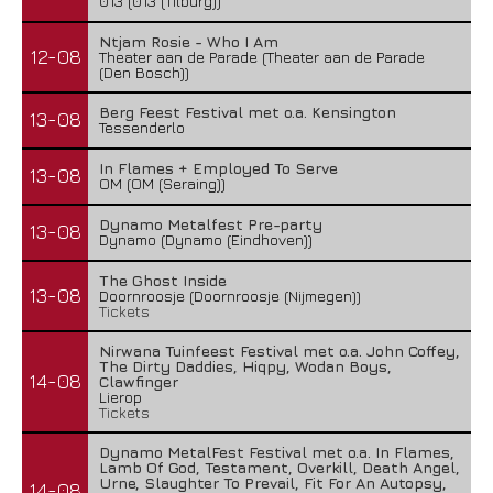
013 (013 (Tilburg))
Ntjam Rosie - Who I Am
12-08
Theater aan de Parade (Theater aan de Parade
(Den Bosch))
Berg Feest Festival met o.a. Kensington
13-08
Tessenderlo
In Flames + Employed To Serve
13-08
OM (OM (Seraing))
Dynamo Metalfest Pre-party
13-08
Dynamo (Dynamo (Eindhoven))
The Ghost Inside
13-08
Doornroosje (Doornroosje (Nijmegen))
Tickets
Nirwana Tuinfeest Festival met o.a. John Coffey,
The Dirty Daddies, Hiqpy, Wodan Boys,
14-08
Clawfinger
Lierop
Tickets
Dynamo MetalFest Festival met o.a. In Flames,
Lamb Of God, Testament, Overkill, Death Angel,
Urne, Slaughter To Prevail, Fit For An Autopsy,
14-08