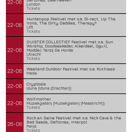
22-08
London
Tickets
Huntenpop Festival met o.a. Di-rect, Up The
Irons, The Dirty Daddies, Therapy?
22-08
Ulft
Tickets
DUISTER COLLECTIEF Festival met o.a. Sun
Worship, Doodseskader, Alkerdeel, Ggu:ll,
22-08
Modder, Terzij De Horde
Utrecht
Tickets
Waailand Outdoor Festival met o.a. Ruthless
22-08
Made
Cryptosis
22-08
Iduna (Iduna (Drachten))
Wolfmother
22-08
Muziekgieterij (Muziekgieterij (Maastricht))
Tickets
Rock en Seine Festival met o.a. Nick Cave & the
Bad Seeds, Deftones, Interpol
26-08
Parijs
Tickets