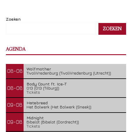
Zoeken
ZOEKEN
AGENDA
Wolfmother
08-08
TivoliVredenburg (TivoliVredenburg (Utrecht))
Body Count ft. Ice-T
08-08
013 (013 (Tilburg))
Tickets
Hatebreed
09-08
Het Bolwerk (Het Bolwerk (Sneek))
Midnight
09-08
Bibelot (Bibelot (Dordrecht))
Tickets