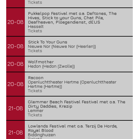
Tickets
Pukkelpop Festival met o.a. Deftones, The
Hives, Stick to your Guns, Chat Pile,
20-08
Deafheaven, Ploegendienst, dEUS
Hasselt
Tickets
Stick To Your Guns
20-08
Nieuwe Nor (Nieuwe Nor (Heerlen))
Tickets
Wolfmother
20-08
Hedon (Hedon (Zwolle))
Racoon
Openluchttheater Hertme (Openluchttheater
20-08
Hertme (Hertme))
Tickets
Glemmer Beach Festival Festival met o.a. The
Dirty Daddies, Krezip
21-08
Lemmer
Tickets
Lowlands Festival met o.a. Terzij De Horde,
Royal Blood
21-08
Biddinghuizen
Tickets