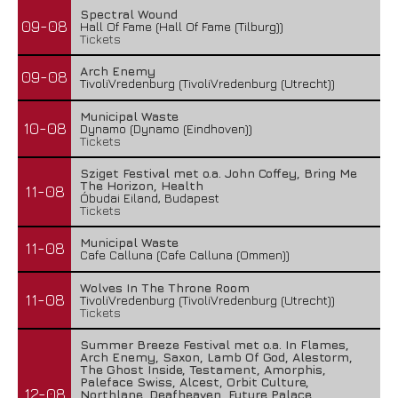
Spectral Wound
09-08
Hall Of Fame (Hall Of Fame (Tilburg))
Tickets
Arch Enemy
09-08
TivoliVredenburg (TivoliVredenburg (Utrecht))
Municipal Waste
10-08
Dynamo (Dynamo (Eindhoven))
Tickets
Sziget Festival met o.a. John Coffey, Bring Me
The Horizon, Health
11-08
Óbudai Eiland, Budapest
Tickets
Municipal Waste
11-08
Cafe Calluna (Cafe Calluna (Ommen))
Wolves In The Throne Room
11-08
TivoliVredenburg (TivoliVredenburg (Utrecht))
Tickets
Summer Breeze Festival met o.a. In Flames,
Arch Enemy, Saxon, Lamb Of God, Alestorm,
The Ghost Inside, Testament, Amorphis,
Paleface Swiss, Alcest, Orbit Culture,
12-08
Northlane, Deafheaven, Future Palace,