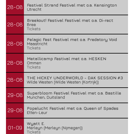
Festival Strand Festival met o.a. Kensington
28-08
Utrecht
Breekout! Festival Festival met o.a. Di-rect
28-08
Bree
Tickets
Pelagic Fest Festival met o.a. Predatory Void
28-08
Maastricht
Tickets
Metallicamp Festival met o.a. HESKEN
28-08
Ommen
Tickets
THE HICKEY UNDERWORLD - DAK SESSION #3
28-08
Wilde Westen (Wilde Westen (Kortrijk))
Superbloom Festival Festival met o.a. Bastille
29-08
Munchen, Duitsland
Popelucht Festival met o.a. Queen of Spades
29-08
Etten-Leur
Wyatt E.
01-09
Merleyn (Merleyn (Nijmegen))
Tickets