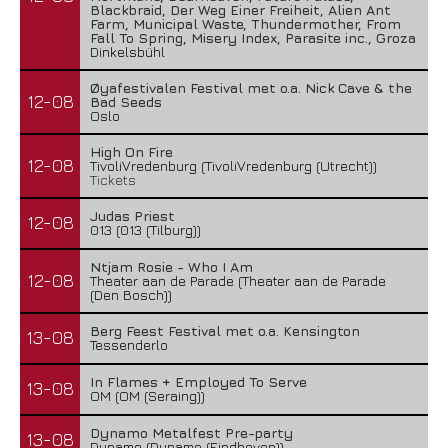
Blackbraid, Der Weg Einer Freiheit, Alien Ant
Farm, Municipal Waste, Thundermother, From
Fall To Spring, Misery Index, Parasite inc., Groza
Dinkelsbühl
Øyafestivalen Festival met o.a. Nick Cave & the
12-08
Bad Seeds
Oslo
High On Fire
12-08
TivoliVredenburg (TivoliVredenburg (Utrecht))
Tickets
Judas Priest
12-08
013 (013 (Tilburg))
Ntjam Rosie - Who I Am
12-08
Theater aan de Parade (Theater aan de Parade
(Den Bosch))
Berg Feest Festival met o.a. Kensington
13-08
Tessenderlo
In Flames + Employed To Serve
13-08
OM (OM (Seraing))
Dynamo Metalfest Pre-party
13-08
Dynamo (Dynamo (Eindhoven))