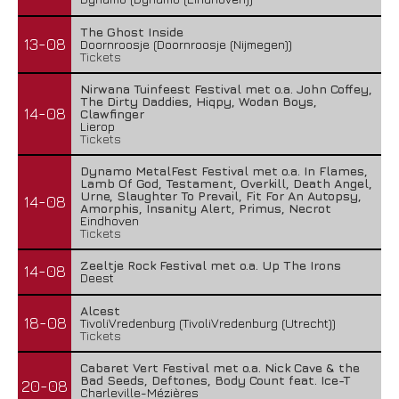
The Ghost Inside
13-08
Doornroosje (Doornroosje (Nijmegen))
Tickets
Nirwana Tuinfeest Festival met o.a. John Coffey,
The Dirty Daddies, Hiqpy, Wodan Boys,
14-08
Clawfinger
Lierop
Tickets
Dynamo MetalFest Festival met o.a. In Flames,
Lamb Of God, Testament, Overkill, Death Angel,
Urne, Slaughter To Prevail, Fit For An Autopsy,
14-08
Amorphis, Insanity Alert, Primus, Necrot
Eindhoven
Tickets
Zeeltje Rock Festival met o.a. Up The Irons
14-08
Deest
Alcest
18-08
TivoliVredenburg (TivoliVredenburg (Utrecht))
Tickets
Cabaret Vert Festival met o.a. Nick Cave & the
Bad Seeds, Deftones, Body Count feat. Ice-T
20-08
Charleville-Mézières