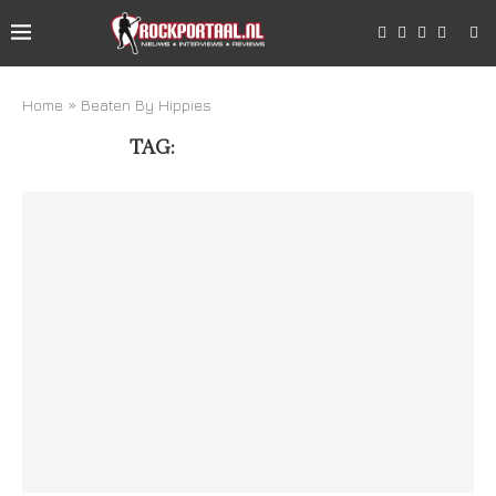
Home
»
Beaten By Hippies
TAG:
BEATEN BY HIPPIES