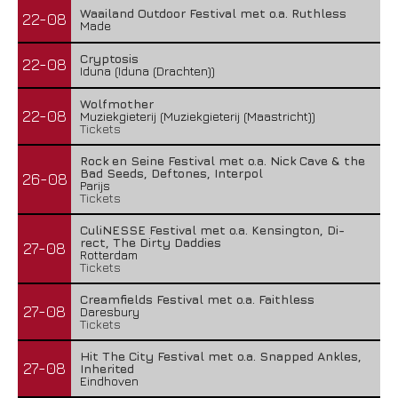
Waailand Outdoor Festival met o.a. Ruthless
22-08
Made
Cryptosis
22-08
Iduna (Iduna (Drachten))
Wolfmother
22-08
Muziekgieterij (Muziekgieterij (Maastricht))
Tickets
Rock en Seine Festival met o.a. Nick Cave & the
Bad Seeds, Deftones, Interpol
26-08
Parijs
Tickets
CuliNESSE Festival met o.a. Kensington, Di-
rect, The Dirty Daddies
27-08
Rotterdam
Tickets
Creamfields Festival met o.a. Faithless
27-08
Daresbury
Tickets
Hit The City Festival met o.a. Snapped Ankles,
27-08
Inherited
Eindhoven