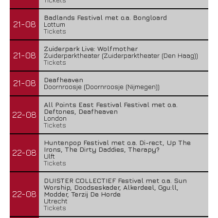
Badlands Festival met o.a. Bongloard
21-08
Lottum
Tickets
Zuiderpark Live: Wolfmother
21-08
Zuiderparktheater (Zuiderparktheater (Den Haag))
Tickets
Deafheaven
21-08
Doornroosje (Doornroosje (Nijmegen))
All Points East Festival Festival met o.a.
Deftones, Deafheaven
22-08
London
Tickets
Huntenpop Festival met o.a. Di-rect, Up The
Irons, The Dirty Daddies, Therapy?
22-08
Ulft
Tickets
DUISTER COLLECTIEF Festival met o.a. Sun
Worship, Doodseskader, Alkerdeel, Ggu:ll,
22-08
Modder, Terzij De Horde
Utrecht
Tickets