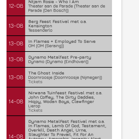
Ntjam Rosie - Who I Am
12-08
Theater aan de Parade (Theater aan de
Parade (Den Bosch))
Berg Feest Festival met o.a.
13-08
Kensington
Tessenderlo
In Flames + Employed To Serve
13-08
OM (OM (Seraing))
Dynamo Metalfest Pre-party
13-08
Dynamo (Dynamo (Eindhoven))
The Ghost Inside
13-08
Doornroosje (Doornroosje (Nijmegen))
Tickets
Nirwana Tuinfeest Festival met o.a.
John Coffey, The Dirty Daddies,
14-08
Hiqpy, Wodan Boys, Clawfinger
Lierop
Tickets
Dynamo MetalFest Festival met o.a.
In Flames, Lamb Of God, Testament,
Overkill, Death Angel, Urne,
Slaughter To Prevail, Fit For An
14-08
Autopsy, Amorphis, Insanity Alert,