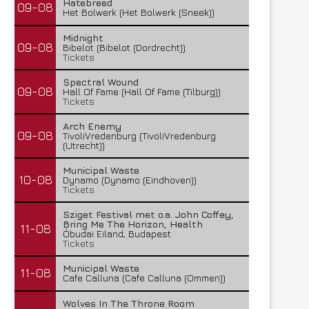
Hatebreed
09-08
Het Bolwerk (Het Bolwerk (Sneek))
Midnight
09-08
Bibelot (Bibelot (Dordrecht))
Tickets
Spectral Wound
09-08
Hall Of Fame (Hall Of Fame (Tilburg))
Tickets
Arch Enemy
09-08
TivoliVredenburg (TivoliVredenburg
(Utrecht))
Municipal Waste
10-08
Dynamo (Dynamo (Eindhoven))
Tickets
Sziget Festival met o.a. John Coffey,
Bring Me The Horizon, Health
11-08
Óbudai Eiland, Budapest
Tickets
Municipal Waste
11-08
Cafe Calluna (Cafe Calluna (Ommen))
Wolves In The Throne Room