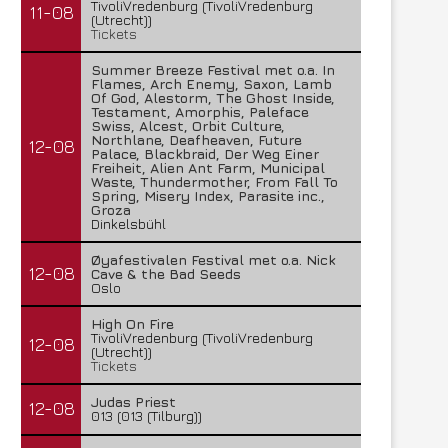
TivoliVredenburg (TivoliVredenburg
11-08
(Utrecht))
Tickets
Summer Breeze Festival met o.a. In
Flames, Arch Enemy, Saxon, Lamb
Of God, Alestorm, The Ghost Inside,
Testament, Amorphis, Paleface
Swiss, Alcest, Orbit Culture,
Northlane, Deafheaven, Future
12-08
Palace, Blackbraid, Der Weg Einer
Freiheit, Alien Ant Farm, Municipal
Waste, Thundermother, From Fall To
Spring, Misery Index, Parasite inc.,
Groza
Dinkelsbühl
Øyafestivalen Festival met o.a. Nick
12-08
Cave & the Bad Seeds
Oslo
High On Fire
TivoliVredenburg (TivoliVredenburg
12-08
(Utrecht))
Tickets
Judas Priest
12-08
013 (013 (Tilburg))