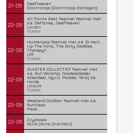
Deafheaven
21-08
Doornroosje (Doornroosje (Nijmegen))
All Points East Festival Festival met
o.a. Deftones, Deafheaven
22-08
London
Tickets
Huntenpop Festival met o.a. Di-rect,
Up The Irons, The Dirty Daddies,
22-08
Therapy?
Ulft
Tickets
DUISTER COLLECTIEF Festival met
o.a. Sun Worship, Doodseskader,
Alkerdeel, Ggu:ll, Modder, Terzij De
22-08
Horde
Utrecht
Tickets
Waailand Outdoor Festival met o.a.
22-08
Ruthless
Made
Cryptosis
22-08
Iduna (Iduna (Drachten))