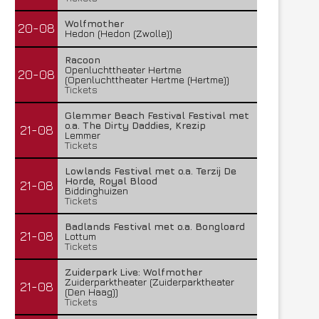
Wolfmother
20-08
Hedon (Hedon (Zwolle))
Racoon
Openluchttheater Hertme
20-08
(Openluchttheater Hertme (Hertme))
Tickets
Glemmer Beach Festival Festival met
o.a. The Dirty Daddies, Krezip
21-08
Lemmer
Tickets
Lowlands Festival met o.a. Terzij De
Horde, Royal Blood
21-08
Biddinghuizen
Tickets
Badlands Festival met o.a. Bongloard
21-08
Lottum
Tickets
Zuiderpark Live: Wolfmother
Zuiderparktheater (Zuiderparktheater
21-08
(Den Haag))
Tickets