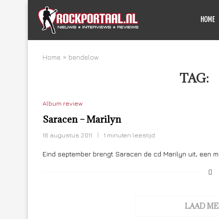
HOME
Home
»
bendelow
TAG:
Album review
Saracen – Marilyn
16 augustus 2011
1 minuten leestijd
Eind september brengt Saracen de cd Marilyn uit, een mu
LAAD ME