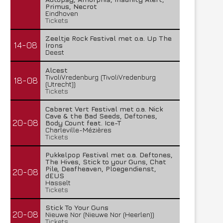
Primus, Necrot
Eindhoven
Tickets
Zeeltje Rock Festival met o.a. Up The
14-08
Irons
Deest
Alcest
TivoliVredenburg (TivoliVredenburg
18-08
(Utrecht))
Tickets
Cabaret Vert Festival met o.a. Nick
Cave & the Bad Seeds, Deftones,
20-08
Body Count feat. Ice-T
Charleville-Mézières
Tickets
Pukkelpop Festival met o.a. Deftones,
The Hives, Stick to your Guns, Chat
Pile, Deafheaven, Ploegendienst,
20-08
dEUS
Hasselt
Tickets
Stick To Your Guns
20-08
Nieuwe Nor (Nieuwe Nor (Heerlen))
Tickets