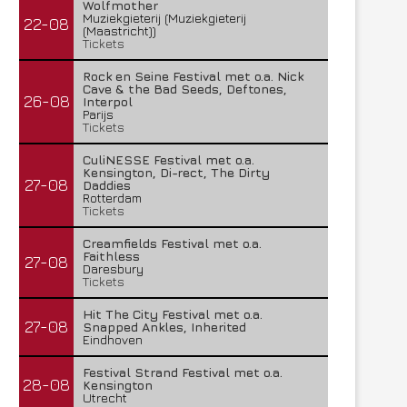
Wolfmother
Muziekgieterij (Muziekgieterij
22-08
(Maastricht))
Tickets
Rock en Seine Festival met o.a. Nick
Cave & the Bad Seeds, Deftones,
26-08
Interpol
Parijs
Tickets
CuliNESSE Festival met o.a.
Kensington, Di-rect, The Dirty
27-08
Daddies
Rotterdam
Tickets
Creamfields Festival met o.a.
Faithless
27-08
Daresbury
Tickets
Hit The City Festival met o.a.
27-08
Snapped Ankles, Inherited
Eindhoven
Festival Strand Festival met o.a.
28-08
Kensington
Utrecht