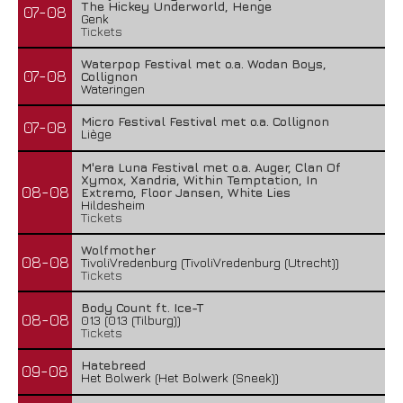
The Hickey Underworld, Henge
07-08
Genk
Tickets
Waterpop Festival met o.a. Wodan Boys,
07-08
Collignon
Wateringen
Micro Festival Festival met o.a. Collignon
07-08
Liège
M'era Luna Festival met o.a. Auger, Clan Of
Xymox, Xandria, Within Temptation, In
08-08
Extremo, Floor Jansen, White Lies
Hildesheim
Tickets
Wolfmother
08-08
TivoliVredenburg (TivoliVredenburg (Utrecht))
Tickets
Body Count ft. Ice-T
08-08
013 (013 (Tilburg))
Tickets
Hatebreed
09-08
Het Bolwerk (Het Bolwerk (Sneek))