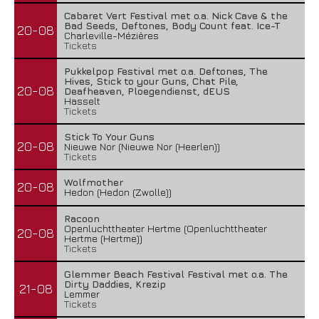
Cabaret Vert Festival met o.a. Nick Cave & the
Bad Seeds, Deftones, Body Count feat. Ice-T
20-08
Charleville-Mézières
Tickets
Pukkelpop Festival met o.a. Deftones, The
Hives, Stick to your Guns, Chat Pile,
20-08
Deafheaven, Ploegendienst, dEUS
Hasselt
Tickets
Stick To Your Guns
20-08
Nieuwe Nor (Nieuwe Nor (Heerlen))
Tickets
Wolfmother
20-08
Hedon (Hedon (Zwolle))
Racoon
Openluchttheater Hertme (Openluchttheater
20-08
Hertme (Hertme))
Tickets
Glemmer Beach Festival Festival met o.a. The
Dirty Daddies, Krezip
21-08
Lemmer
Tickets