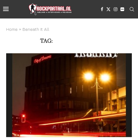
Home
»
Beneath It All
TAG:
BENEATH IT ALL