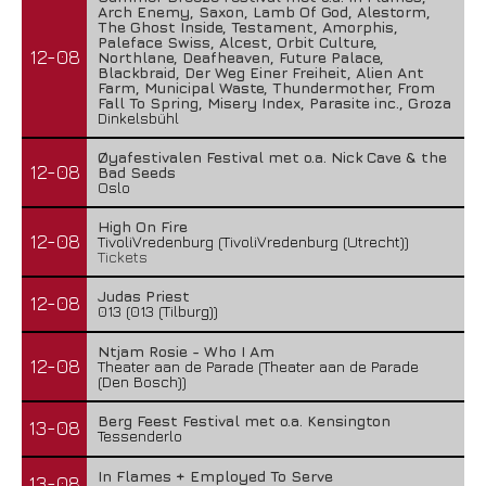
Arch Enemy, Saxon, Lamb Of God, Alestorm,
The Ghost Inside, Testament, Amorphis,
Paleface Swiss, Alcest, Orbit Culture,
12-08
Northlane, Deafheaven, Future Palace,
Blackbraid, Der Weg Einer Freiheit, Alien Ant
Farm, Municipal Waste, Thundermother, From
Fall To Spring, Misery Index, Parasite inc., Groza
Dinkelsbühl
Øyafestivalen Festival met o.a. Nick Cave & the
12-08
Bad Seeds
Oslo
High On Fire
12-08
TivoliVredenburg (TivoliVredenburg (Utrecht))
Tickets
Judas Priest
12-08
013 (013 (Tilburg))
Ntjam Rosie - Who I Am
12-08
Theater aan de Parade (Theater aan de Parade
(Den Bosch))
Berg Feest Festival met o.a. Kensington
13-08
Tessenderlo
In Flames + Employed To Serve
13-08