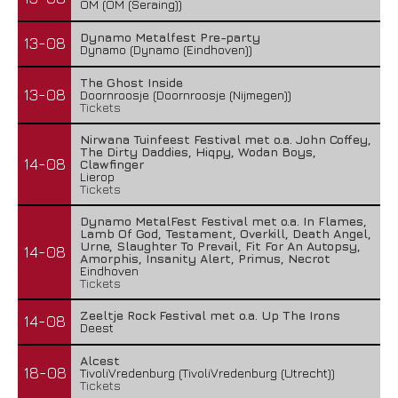
OM (OM (Seraing))
Dynamo Metalfest Pre-party
13-08
Dynamo (Dynamo (Eindhoven))
The Ghost Inside
13-08
Doornroosje (Doornroosje (Nijmegen))
Tickets
Nirwana Tuinfeest Festival met o.a. John Coffey,
The Dirty Daddies, Hiqpy, Wodan Boys,
14-08
Clawfinger
Lierop
Tickets
Dynamo MetalFest Festival met o.a. In Flames,
Lamb Of God, Testament, Overkill, Death Angel,
Urne, Slaughter To Prevail, Fit For An Autopsy,
14-08
Amorphis, Insanity Alert, Primus, Necrot
Eindhoven
Tickets
Zeeltje Rock Festival met o.a. Up The Irons
14-08
Deest
Alcest
18-08
TivoliVredenburg (TivoliVredenburg (Utrecht))
Tickets