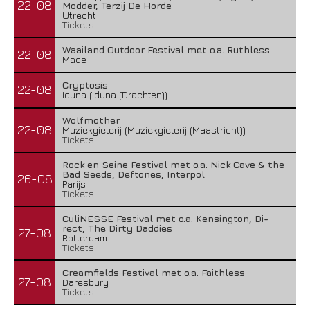
22-08
Modder, Terzij De Horde
Utrecht
Tickets
Waailand Outdoor Festival met o.a. Ruthless
22-08
Made
Cryptosis
22-08
Iduna (Iduna (Drachten))
Wolfmother
22-08
Muziekgieterij (Muziekgieterij (Maastricht))
Tickets
Rock en Seine Festival met o.a. Nick Cave & the
Bad Seeds, Deftones, Interpol
26-08
Parijs
Tickets
CuliNESSE Festival met o.a. Kensington, Di-
rect, The Dirty Daddies
27-08
Rotterdam
Tickets
Creamfields Festival met o.a. Faithless
27-08
Daresbury
Tickets