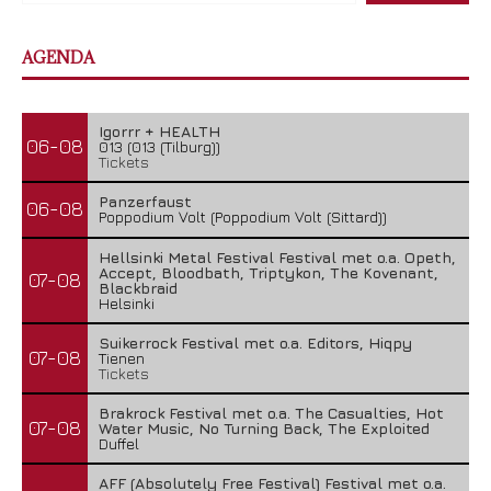
AGENDA
Igorrr + HEALTH
06-08
013 (013 (Tilburg))
Tickets
Panzerfaust
06-08
Poppodium Volt (Poppodium Volt (Sittard))
Hellsinki Metal Festival Festival met o.a. Opeth,
Accept, Bloodbath, Triptykon, The Kovenant,
07-08
Blackbraid
Helsinki
Suikerrock Festival met o.a. Editors, Hiqpy
07-08
Tienen
Tickets
Brakrock Festival met o.a. The Casualties, Hot
07-08
Water Music, No Turning Back, The Exploited
Duffel
AFF (Absolutely Free Festival) Festival met o.a.