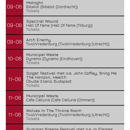
Midnight
09-08
Bibelot (Bibelot (Dordrecht))
Tickets
Spectral Wound
09-08
Hall Of Fame (Hall Of Fame (Tilburg))
Tickets
Arch Enemy
09-08
TivoliVredenburg (TivoliVredenburg (Utrecht))
Municipal Waste
10-08
Dynamo (Dynamo (Eindhoven))
Tickets
Sziget Festival met o.a. John Coffey, Bring Me
The Horizon, Health
11-08
Óbudai Eiland, Budapest
Tickets
Municipal Waste
11-08
Cafe Calluna (Cafe Calluna (Ommen))
Wolves In The Throne Room
11-08
TivoliVredenburg (TivoliVredenburg (Utrecht))
Tickets
Summer Breeze Festival met o.a. In Flames,