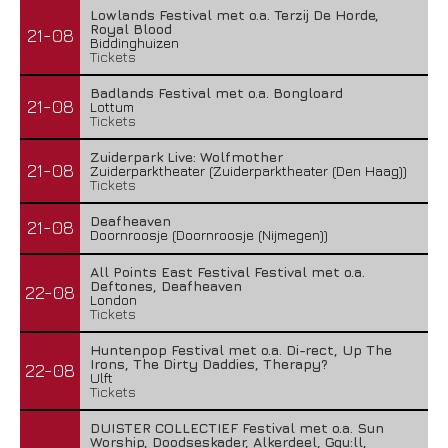
Lowlands Festival met o.a. Terzij De Horde,
Royal Blood
21-08
Biddinghuizen
Tickets
Badlands Festival met o.a. Bongloard
21-08
Lottum
Tickets
Zuiderpark Live: Wolfmother
21-08
Zuiderparktheater (Zuiderparktheater (Den Haag))
Tickets
Deafheaven
21-08
Doornroosje (Doornroosje (Nijmegen))
All Points East Festival Festival met o.a.
Deftones, Deafheaven
22-08
London
Tickets
Huntenpop Festival met o.a. Di-rect, Up The
Irons, The Dirty Daddies, Therapy?
22-08
Ulft
Tickets
DUISTER COLLECTIEF Festival met o.a. Sun
Worship, Doodseskader, Alkerdeel, Ggu:ll,