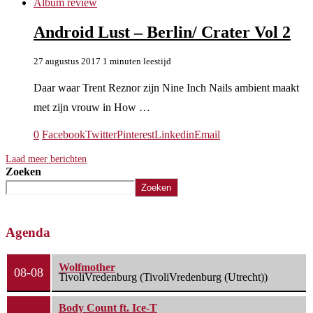
Album review
Android Lust – Berlin/ Crater Vol 2
27 augustus 2017
1 minuten leestijd
Daar waar Trent Reznor zijn Nine Inch Nails ambient maakt
met zijn vrouw in How …
0
Facebook
Twitter
Pinterest
Linkedin
Email
Laad meer berichten
Zoeken
Zoeken
Agenda
Wolfmother
08-08
TivoliVredenburg (TivoliVredenburg (Utrecht))
Body Count ft. Ice-T