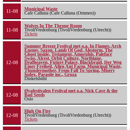
Municipal Waste
11-08
Cafe Calluna (Cafe Calluna (Ommen))
Wolves In The Throne Room
11-08
TivoliVredenburg (TivoliVredenburg (Utrecht))
Tickets
Summer Breeze Festival met o.a. In Flames, Arch
Enemy, Saxon, Lamb Of God, Alestorm, The
Ghost Inside, Testament, Amorphis, Paleface
Swiss, Alcest, Orbit Culture, Northlane,
12-08
Deafheaven, Future Palace, Blackbraid, Der Weg
Einer Freiheit, Alien Ant Farm, Municipal Waste,
Thundermother, From Fall To Spring, Misery
Index, Parasite inc., Groza
Dinkelsbühl
Øyafestivalen Festival met o.a. Nick Cave & the
12-08
Bad Seeds
Oslo
High On Fire
12-08
TivoliVredenburg (TivoliVredenburg (Utrecht))
Tickets