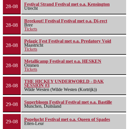
Festival Strand Festival met o.a. Kensington
28-08
Utrecht
Breekout! Festival Festival met o.a. Di-rect
28-08
Bree
Tickets
Pelagic Fest Festival met o.a. Predatory Void
28-08
Maastricht
Tickets
Metallicamp Festival met o.a. HESKEN
28-08
Ommen
Tickets
THE HICKEY UNDERWORLD - DAK
28-08
SESSION #3
Wilde Westen (Wilde Westen (Kortrijk))
Superbloom Festival Festival met o.a. Bastille
29-08
Munchen, Duitsland
Popelucht Festival met o.a. Queen of Spades
29-08
Etten-Leur