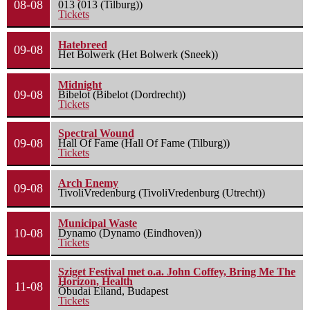
08-08
013 (013 (Tilburg))
Tickets
Hatebreed
09-08
Het Bolwerk (Het Bolwerk (Sneek))
Midnight
09-08
Bibelot (Bibelot (Dordrecht))
Tickets
Spectral Wound
09-08
Hall Of Fame (Hall Of Fame (Tilburg))
Tickets
Arch Enemy
09-08
TivoliVredenburg (TivoliVredenburg (Utrecht))
Municipal Waste
10-08
Dynamo (Dynamo (Eindhoven))
Tickets
Sziget Festival met o.a. John Coffey, Bring Me The
Horizon, Health
11-08
Óbudai Eiland, Budapest
Tickets