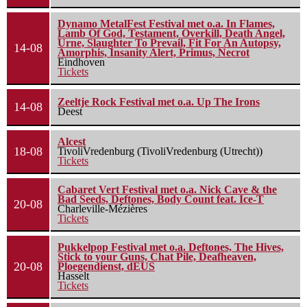
Dynamo MetalFest Festival met o.a. In Flames,
Lamb Of God, Testament, Overkill, Death Angel,
Urne, Slaughter To Prevail, Fit For An Autopsy,
14-08
Amorphis, Insanity Alert, Primus, Necrot
Eindhoven
Tickets
Zeeltje Rock Festival met o.a. Up The Irons
14-08
Deest
Alcest
18-08
TivoliVredenburg (TivoliVredenburg (Utrecht))
Tickets
Cabaret Vert Festival met o.a. Nick Cave & the
Bad Seeds, Deftones, Body Count feat. Ice-T
20-08
Charleville-Mézières
Tickets
Pukkelpop Festival met o.a. Deftones, The Hives,
Stick to your Guns, Chat Pile, Deafheaven,
20-08
Ploegendienst, dEUS
Hasselt
Tickets