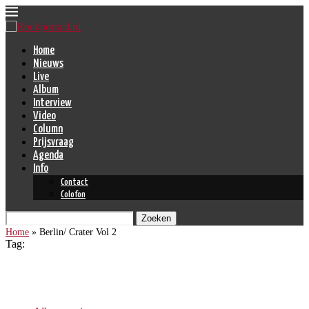
Home
Nieuws
Live
Album
Interview
Video
Column
Prijsvraag
Agenda
Info
Contact
Colofon
Zoeken
Home
»
Berlin/ Crater Vol 2
Tag:
Berlin/ Crater Vol 2