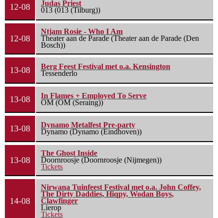
Judas Priest
12-08
013 (013 (Tilburg))
Ntjam Rosie - Who I Am
12-08
Theater aan de Parade (Theater aan de Parade (Den
Bosch))
Berg Feest Festival met o.a. Kensington
13-08
Tessenderlo
In Flames + Employed To Serve
13-08
OM (OM (Seraing))
Dynamo Metalfest Pre-party
13-08
Dynamo (Dynamo (Eindhoven))
The Ghost Inside
13-08
Doornroosje (Doornroosje (Nijmegen))
Tickets
Nirwana Tuinfeest Festival met o.a. John Coffey,
The Dirty Daddies, Hiqpy, Wodan Boys,
14-08
Clawfinger
Lierop
Tickets