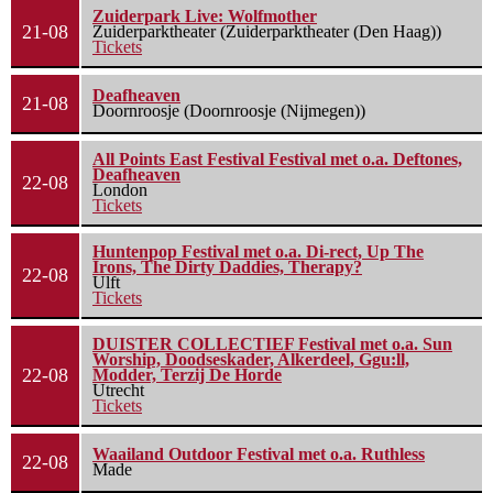
Zuiderpark Live: Wolfmother
21-08
Zuiderparktheater (Zuiderparktheater (Den Haag))
Tickets
Deafheaven
21-08
Doornroosje (Doornroosje (Nijmegen))
All Points East Festival Festival met o.a. Deftones,
Deafheaven
22-08
London
Tickets
Huntenpop Festival met o.a. Di-rect, Up The
Irons, The Dirty Daddies, Therapy?
22-08
Ulft
Tickets
DUISTER COLLECTIEF Festival met o.a. Sun
Worship, Doodseskader, Alkerdeel, Ggu:ll,
22-08
Modder, Terzij De Horde
Utrecht
Tickets
Waailand Outdoor Festival met o.a. Ruthless
22-08
Made