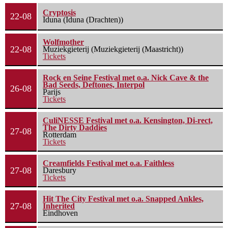
Cryptosis
22-08
Iduna (Iduna (Drachten))
Wolfmother
22-08
Muziekgieterij (Muziekgieterij (Maastricht))
Tickets
Rock en Seine Festival met o.a. Nick Cave & the
Bad Seeds, Deftones, Interpol
26-08
Parijs
Tickets
CuliNESSE Festival met o.a. Kensington, Di-rect,
The Dirty Daddies
27-08
Rotterdam
Tickets
Creamfields Festival met o.a. Faithless
27-08
Daresbury
Tickets
Hit The City Festival met o.a. Snapped Ankles,
27-08
Inherited
Eindhoven