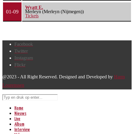
Wyatt E.
01-09
Merleyn (Merleyn (Nijmegen))
Tickets
Facebook
Twitter
Instagram
Flickr
@2023 - All Right Reserved. Designed and Developed by
Harm
Lourenssen
Home
Nieuws
Live
Album
Interview