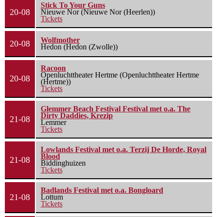
Stick To Your Guns
20-08
Nieuwe Nor (Nieuwe Nor (Heerlen))
Tickets
Wolfmother
20-08
Hedon (Hedon (Zwolle))
Racoon
Openluchttheater Hertme (Openluchttheater Hertme
20-08
(Hertme))
Tickets
Glemmer Beach Festival Festival met o.a. The
Dirty Daddies, Krezip
21-08
Lemmer
Tickets
Lowlands Festival met o.a. Terzij De Horde, Royal
Blood
21-08
Biddinghuizen
Tickets
Badlands Festival met o.a. Bongloard
21-08
Lottum
Tickets