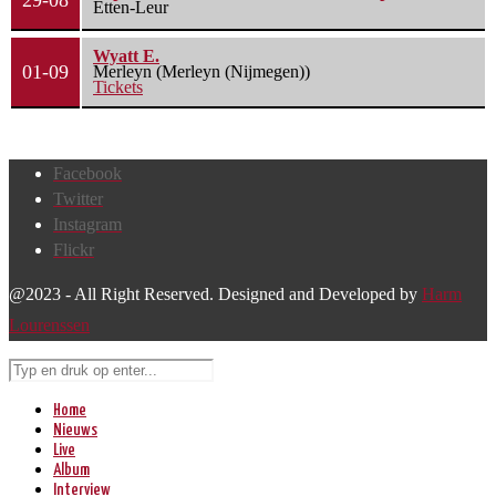
29-08
Etten-Leur
Wyatt E.
01-09
Merleyn (Merleyn (Nijmegen))
Tickets
Facebook
Twitter
Instagram
Flickr
@2023 - All Right Reserved. Designed and Developed by
Harm
Lourenssen
Home
Nieuws
Live
Album
Interview