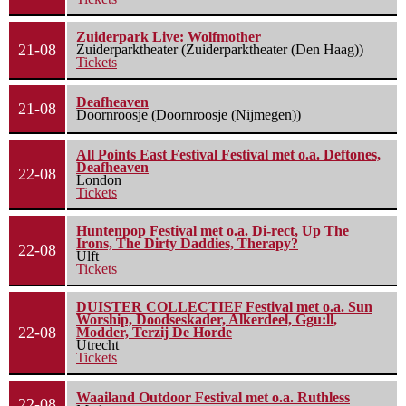
Zuiderpark Live: Wolfmother
21-08
Zuiderparktheater (Zuiderparktheater (Den Haag))
Tickets
Deafheaven
21-08
Doornroosje (Doornroosje (Nijmegen))
All Points East Festival Festival met o.a. Deftones,
Deafheaven
22-08
London
Tickets
Huntenpop Festival met o.a. Di-rect, Up The
Irons, The Dirty Daddies, Therapy?
22-08
Ulft
Tickets
DUISTER COLLECTIEF Festival met o.a. Sun
Worship, Doodseskader, Alkerdeel, Ggu:ll,
22-08
Modder, Terzij De Horde
Utrecht
Tickets
Waailand Outdoor Festival met o.a. Ruthless
22-08