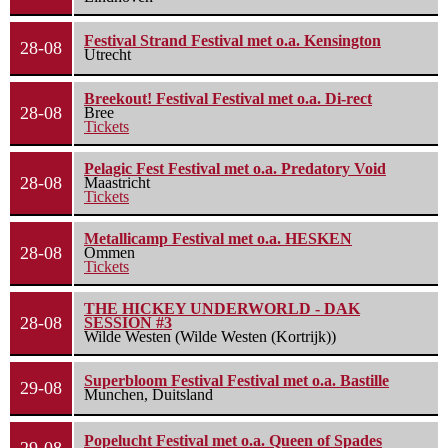
Festival Strand Festival met o.a. Kensington
28-08
Utrecht
Breekout! Festival Festival met o.a. Di-rect
28-08
Bree
Tickets
Pelagic Fest Festival met o.a. Predatory Void
28-08
Maastricht
Tickets
Metallicamp Festival met o.a. HESKEN
28-08
Ommen
Tickets
THE HICKEY UNDERWORLD - DAK
28-08
SESSION #3
Wilde Westen (Wilde Westen (Kortrijk))
Superbloom Festival Festival met o.a. Bastille
29-08
Munchen, Duitsland
Popelucht Festival met o.a. Queen of Spades