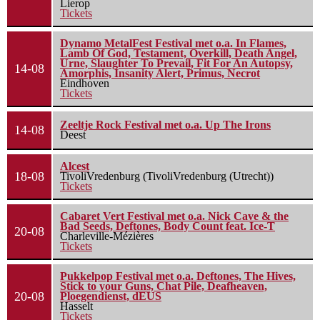
Lierop
Tickets
Dynamo MetalFest Festival met o.a. In Flames,
Lamb Of God, Testament, Overkill, Death Angel,
Urne, Slaughter To Prevail, Fit For An Autopsy,
14-08
Amorphis, Insanity Alert, Primus, Necrot
Eindhoven
Tickets
Zeeltje Rock Festival met o.a. Up The Irons
14-08
Deest
Alcest
18-08
TivoliVredenburg (TivoliVredenburg (Utrecht))
Tickets
Cabaret Vert Festival met o.a. Nick Cave & the
Bad Seeds, Deftones, Body Count feat. Ice-T
20-08
Charleville-Mézières
Tickets
Pukkelpop Festival met o.a. Deftones, The Hives,
Stick to your Guns, Chat Pile, Deafheaven,
20-08
Ploegendienst, dEUS
Hasselt
Tickets