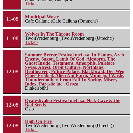
Tickets
Municipal Waste
11-08
Cafe Calluna (Cafe Calluna (Ommen))
Wolves In The Throne Room
11-08
TivoliVredenburg (TivoliVredenburg (Utrecht))
Tickets
Summer Breeze Festival met o.a. In Flames, Arch
Enemy, Saxon, Lamb Of God, Alestorm, The
Ghost Inside, Testament, Amorphis, Paleface
Swiss, Alcest, Orbit Culture, Northlane,
12-08
Deafheaven, Future Palace, Blackbraid, Der Weg
Einer Freiheit, Alien Ant Farm, Municipal Waste,
Thundermother, From Fall To Spring, Misery
Index, Parasite inc., Groza
Dinkelsbühl
Øyafestivalen Festival met o.a. Nick Cave & the
12-08
Bad Seeds
Oslo
High On Fire
12-08
TivoliVredenburg (TivoliVredenburg (Utrecht))
Tickets