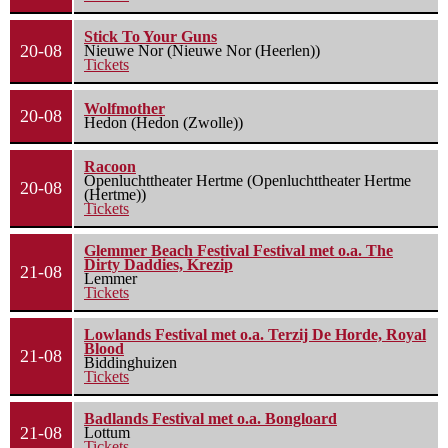
Stick To Your Guns
20-08
Nieuwe Nor (Nieuwe Nor (Heerlen))
Tickets
Wolfmother
20-08
Hedon (Hedon (Zwolle))
Racoon
Openluchttheater Hertme (Openluchttheater Hertme
20-08
(Hertme))
Tickets
Glemmer Beach Festival Festival met o.a. The
Dirty Daddies, Krezip
21-08
Lemmer
Tickets
Lowlands Festival met o.a. Terzij De Horde, Royal
Blood
21-08
Biddinghuizen
Tickets
Badlands Festival met o.a. Bongloard
21-08
Lottum
Tickets