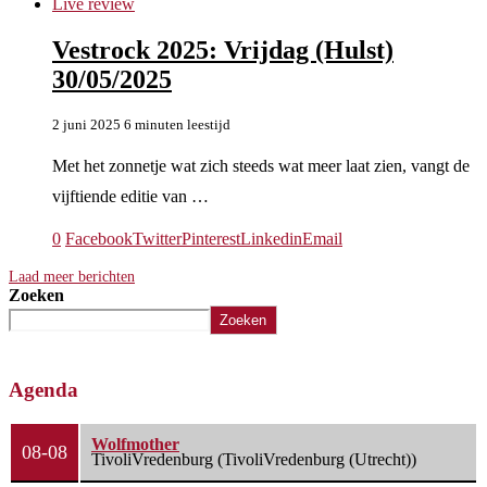
Live review
Vestrock 2025: Vrijdag (Hulst)
30/05/2025
2 juni 2025
6 minuten leestijd
Met het zonnetje wat zich steeds wat meer laat zien, vangt de
vijftiende editie van …
0
Facebook
Twitter
Pinterest
Linkedin
Email
Laad meer berichten
Zoeken
Zoeken
Agenda
Wolfmother
08-08
TivoliVredenburg (TivoliVredenburg (Utrecht))