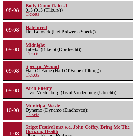
Body Count ft. Ice-T
08-08
013 (013 (Tilburg))
Tickets
Hatebreed
09-08
Het Bolwerk (Het Bolwerk (Sneek))
Midnight
09-08
Bibelot (Bibelot (Dordrecht))
Tickets
Spectral Wound
09-08
Hall Of Fame (Hall Of Fame (Tilburg))
Tickets
Arch Enemy
09-08
TivoliVredenburg (TivoliVredenburg (Utrecht))
Municipal Waste
10-08
Dynamo (Dynamo (Eindhoven))
Tickets
Sziget Festival met o.a. John Coffey, Bring Me The
Horizon, Health
11-08
Óbudai Eiland, Budapest