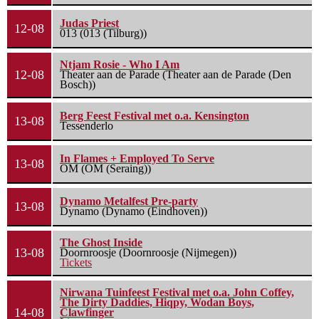
Judas Priest
12-08
013 (013 (Tilburg))
Ntjam Rosie - Who I Am
12-08
Theater aan de Parade (Theater aan de Parade (Den
Bosch))
Berg Feest Festival met o.a. Kensington
13-08
Tessenderlo
In Flames + Employed To Serve
13-08
OM (OM (Seraing))
Dynamo Metalfest Pre-party
13-08
Dynamo (Dynamo (Eindhoven))
The Ghost Inside
13-08
Doornroosje (Doornroosje (Nijmegen))
Tickets
Nirwana Tuinfeest Festival met o.a. John Coffey,
The Dirty Daddies, Hiqpy, Wodan Boys,
14-08
Clawfinger