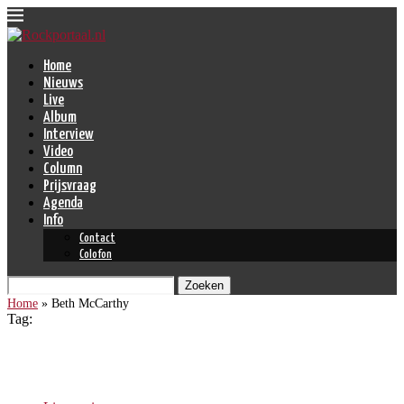
Home
Nieuws
Live
Album
Interview
Video
Column
Prijsvraag
Agenda
Info
Contact
Colofon
Zoeken
Home
»
Beth McCarthy
Tag:
Beth McCarthy