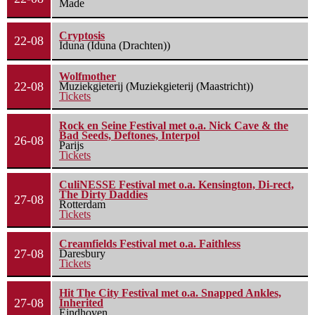
Made
Cryptosis
22-08
Iduna (Iduna (Drachten))
Wolfmother
22-08
Muziekgieterij (Muziekgieterij (Maastricht))
Tickets
Rock en Seine Festival met o.a. Nick Cave & the
Bad Seeds, Deftones, Interpol
26-08
Parijs
Tickets
CuliNESSE Festival met o.a. Kensington, Di-rect,
The Dirty Daddies
27-08
Rotterdam
Tickets
Creamfields Festival met o.a. Faithless
27-08
Daresbury
Tickets
Hit The City Festival met o.a. Snapped Ankles,
27-08
Inherited
Eindhoven