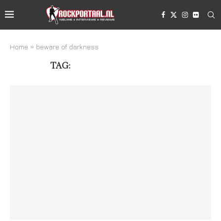
Home
»
beware of darkness
TAG:
BEWARE OF DARKNESS