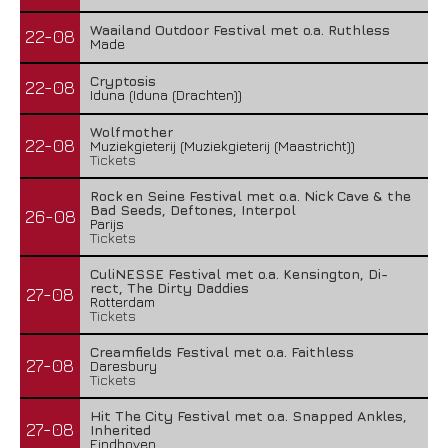
Waailand Outdoor Festival met o.a. Ruthless
22-08
Made
Cryptosis
22-08
Iduna (Iduna (Drachten))
Wolfmother
22-08
Muziekgieterij (Muziekgieterij (Maastricht))
Tickets
Rock en Seine Festival met o.a. Nick Cave & the
Bad Seeds, Deftones, Interpol
26-08
Parijs
Tickets
CuliNESSE Festival met o.a. Kensington, Di-
rect, The Dirty Daddies
27-08
Rotterdam
Tickets
Creamfields Festival met o.a. Faithless
27-08
Daresbury
Tickets
Hit The City Festival met o.a. Snapped Ankles,
27-08
Inherited
Eindhoven