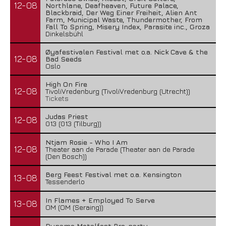
12-08
Northlane, Deafheaven, Future Palace,
Blackbraid, Der Weg Einer Freiheit, Alien Ant
Farm, Municipal Waste, Thundermother, From
Fall To Spring, Misery Index, Parasite inc., Groza
Dinkelsbühl
Øyafestivalen Festival met o.a. Nick Cave & the
12-08
Bad Seeds
Oslo
High On Fire
12-08
TivoliVredenburg (TivoliVredenburg (Utrecht))
Tickets
Judas Priest
12-08
013 (013 (Tilburg))
Ntjam Rosie - Who I Am
12-08
Theater aan de Parade (Theater aan de Parade
(Den Bosch))
Berg Feest Festival met o.a. Kensington
13-08
Tessenderlo
In Flames + Employed To Serve
13-08
OM (OM (Seraing))
Dynamo Metalfest Pre-party