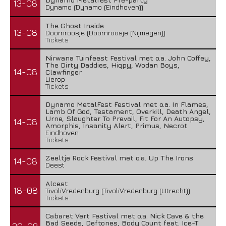
13-08
Dynamo (Dynamo (Eindhoven))
The Ghost Inside
13-08
Doornroosje (Doornroosje (Nijmegen))
Tickets
Nirwana Tuinfeest Festival met o.a. John Coffey,
The Dirty Daddies, Hiqpy, Wodan Boys,
14-08
Clawfinger
Lierop
Tickets
Dynamo MetalFest Festival met o.a. In Flames,
Lamb Of God, Testament, Overkill, Death Angel,
Urne, Slaughter To Prevail, Fit For An Autopsy,
14-08
Amorphis, Insanity Alert, Primus, Necrot
Eindhoven
Tickets
Zeeltje Rock Festival met o.a. Up The Irons
14-08
Deest
Alcest
18-08
TivoliVredenburg (TivoliVredenburg (Utrecht))
Tickets
Cabaret Vert Festival met o.a. Nick Cave & the
Bad Seeds, Deftones, Body Count feat. Ice-T