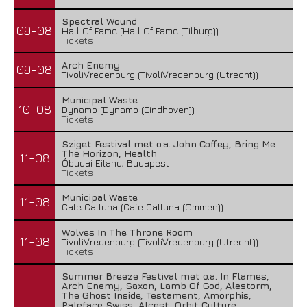
Spectral Wound
09-08
Hall Of Fame (Hall Of Fame (Tilburg))
Tickets
Arch Enemy
09-08
TivoliVredenburg (TivoliVredenburg (Utrecht))
Municipal Waste
10-08
Dynamo (Dynamo (Eindhoven))
Tickets
Sziget Festival met o.a. John Coffey, Bring Me
The Horizon, Health
11-08
Óbudai Eiland, Budapest
Tickets
Municipal Waste
11-08
Cafe Calluna (Cafe Calluna (Ommen))
Wolves In The Throne Room
11-08
TivoliVredenburg (TivoliVredenburg (Utrecht))
Tickets
Summer Breeze Festival met o.a. In Flames,
Arch Enemy, Saxon, Lamb Of God, Alestorm,
The Ghost Inside, Testament, Amorphis,
Paleface Swiss, Alcest, Orbit Culture,