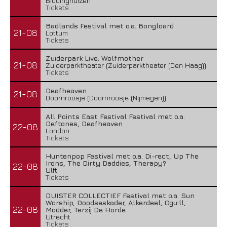
Biddinghuizen
Tickets
Badlands Festival met o.a. Bongloard
21-08
Lottum
Tickets
Zuiderpark Live: Wolfmother
21-08
Zuiderparktheater (Zuiderparktheater (Den Haag))
Tickets
Deafheaven
21-08
Doornroosje (Doornroosje (Nijmegen))
All Points East Festival Festival met o.a.
Deftones, Deafheaven
22-08
London
Tickets
Huntenpop Festival met o.a. Di-rect, Up The
Irons, The Dirty Daddies, Therapy?
22-08
Ulft
Tickets
DUISTER COLLECTIEF Festival met o.a. Sun
Worship, Doodseskader, Alkerdeel, Ggu:ll,
22-08
Modder, Terzij De Horde
Utrecht
Tickets