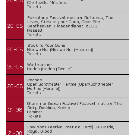
20-08
Charleville-Mézières
Tickets
Pukkelpop Festival met o.a. Deftones, The
Hives, Stick to your Guns, Chat Pile,
20-08
Deafheaven, Ploegendienst, dEUS
Hasselt
Tickets
Stick To Your Guns
20-08
Nieuwe Nor (Nieuwe Nor (Heerlen))
Tickets
Wolfmother
20-08
Hedon (Hedon (Zwolle))
Racoon
Openluchttheater Hertme (Openluchttheater
20-08
Hertme (Hertme))
Tickets
Glemmer Beach Festival Festival met o.a. The
Dirty Daddies, Krezip
21-08
Lemmer
Tickets
Lowlands Festival met o.a. Terzij De Horde,
Royal Blood
21-08