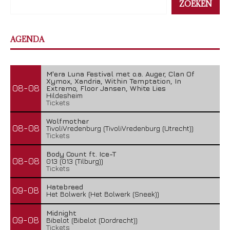
ZOEKEN
AGENDA
M'era Luna Festival met o.a. Auger, Clan Of
Xymox, Xandria, Within Temptation, In
08-08
Extremo, Floor Jansen, White Lies
Hildesheim
Tickets
Wolfmother
08-08
TivoliVredenburg (TivoliVredenburg (Utrecht))
Tickets
Body Count ft. Ice-T
08-08
013 (013 (Tilburg))
Tickets
Hatebreed
09-08
Het Bolwerk (Het Bolwerk (Sneek))
Midnight
09-08
Bibelot (Bibelot (Dordrecht))
Tickets