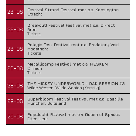
Festival Strand Festival met o.a. Kensington
28-08
Utrecht
Breekout! Festival Festival met o.a. Di-rect
28-08
Bree
Tickets
Pelagic Fest Festival met o.a. Predatory Void
28-08
Maastricht
Tickets
Metallicamp Festival met o.a. HESKEN
28-08
Ommen
Tickets
THE HICKEY UNDERWORLD - DAK SESSION #3
28-08
Wilde Westen (Wilde Westen (Kortrijk))
Superbloom Festival Festival met o.a. Bastille
29-08
Munchen, Duitsland
Popelucht Festival met o.a. Queen of Spades
29-08
Etten-Leur