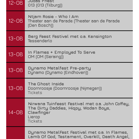
Judas Priest
12-08
013 (013 (Tilburg))
Ntjam Rosie - Who I Am
12-08
Theater aan de Parade (Theater aan de Parade
(Den Bosch))
Berg Feest Festival met o.a. Kensington
13-08
Tessenderlo
In Flames + Employed To Serve
13-08
OM (OM (Seraing))
Dynamo Metalfest Pre-party
13-08
Dynamo (Dynamo (Eindhoven))
The Ghost Inside
13-08
Doornroosje (Doornroosje (Nijmegen))
Tickets
Nirwana Tuinfeest Festival met o.a. John Coffey,
The Dirty Daddies, Hiqpy, Wodan Boys,
14-08
Clawfinger
Lierop
Tickets
Dynamo MetalFest Festival met o.a. In Flames,
Lamb Of God, Testament, Overkill, Death Angel,