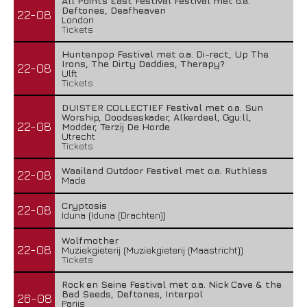
All Points East Festival Festival met o.a.
Deftones, Deafheaven
22-08
London
Tickets
Huntenpop Festival met o.a. Di-rect, Up The
Irons, The Dirty Daddies, Therapy?
22-08
Ulft
Tickets
DUISTER COLLECTIEF Festival met o.a. Sun
Worship, Doodseskader, Alkerdeel, Ggu:ll,
22-08
Modder, Terzij De Horde
Utrecht
Tickets
Waailand Outdoor Festival met o.a. Ruthless
22-08
Made
Cryptosis
22-08
Iduna (Iduna (Drachten))
Wolfmother
22-08
Muziekgieterij (Muziekgieterij (Maastricht))
Tickets
Rock en Seine Festival met o.a. Nick Cave & the
Bad Seeds, Deftones, Interpol
26-08
Parijs