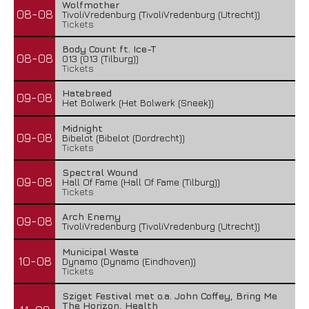
Wolfmother
08-08
TivoliVredenburg (TivoliVredenburg (Utrecht))
Tickets
Body Count ft. Ice-T
08-08
013 (013 (Tilburg))
Tickets
Hatebreed
09-08
Het Bolwerk (Het Bolwerk (Sneek))
Midnight
09-08
Bibelot (Bibelot (Dordrecht))
Tickets
Spectral Wound
09-08
Hall Of Fame (Hall Of Fame (Tilburg))
Tickets
Arch Enemy
09-08
TivoliVredenburg (TivoliVredenburg (Utrecht))
Municipal Waste
10-08
Dynamo (Dynamo (Eindhoven))
Tickets
Sziget Festival met o.a. John Coffey, Bring Me
The Horizon, Health