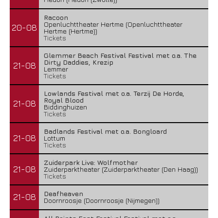
Racoon
Openluchttheater Hertme (Openluchttheater
20-08
Hertme (Hertme))
Tickets
Glemmer Beach Festival Festival met o.a. The
Dirty Daddies, Krezip
21-08
Lemmer
Tickets
Lowlands Festival met o.a. Terzij De Horde,
Royal Blood
21-08
Biddinghuizen
Tickets
Badlands Festival met o.a. Bongloard
21-08
Lottum
Tickets
Zuiderpark Live: Wolfmother
21-08
Zuiderparktheater (Zuiderparktheater (Den Haag))
Tickets
Deafheaven
21-08
Doornroosje (Doornroosje (Nijmegen))