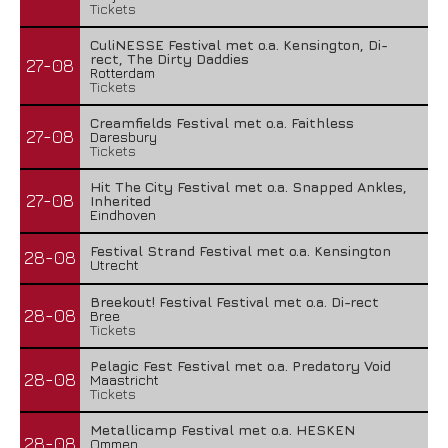
Tickets
CuliNESSE Festival met o.a. Kensington, Di-
rect, The Dirty Daddies
27-08
Rotterdam
Tickets
Creamfields Festival met o.a. Faithless
27-08
Daresbury
Tickets
Hit The City Festival met o.a. Snapped Ankles,
27-08
Inherited
Eindhoven
Festival Strand Festival met o.a. Kensington
28-08
Utrecht
Breekout! Festival Festival met o.a. Di-rect
28-08
Bree
Tickets
Pelagic Fest Festival met o.a. Predatory Void
28-08
Maastricht
Tickets
Metallicamp Festival met o.a. HESKEN
28-08
Ommen