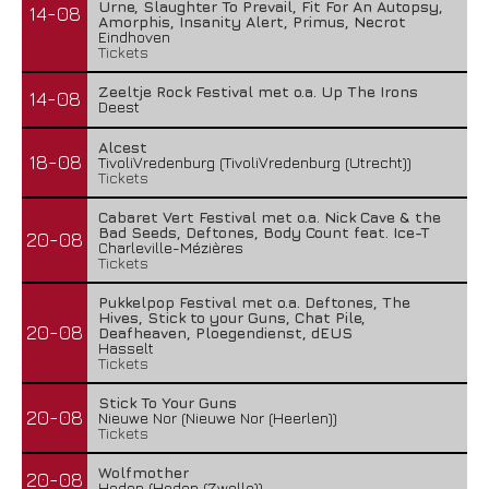
Urne, Slaughter To Prevail, Fit For An Autopsy,
14-08
Amorphis, Insanity Alert, Primus, Necrot
Eindhoven
Tickets
Zeeltje Rock Festival met o.a. Up The Irons
14-08
Deest
Alcest
18-08
TivoliVredenburg (TivoliVredenburg (Utrecht))
Tickets
Cabaret Vert Festival met o.a. Nick Cave & the
Bad Seeds, Deftones, Body Count feat. Ice-T
20-08
Charleville-Mézières
Tickets
Pukkelpop Festival met o.a. Deftones, The
Hives, Stick to your Guns, Chat Pile,
20-08
Deafheaven, Ploegendienst, dEUS
Hasselt
Tickets
Stick To Your Guns
20-08
Nieuwe Nor (Nieuwe Nor (Heerlen))
Tickets
Wolfmother
20-08
Hedon (Hedon (Zwolle))