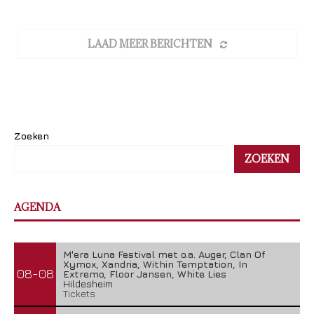
LAAD MEER BERICHTEN
Zoeken
ZOEKEN
AGENDA
M'era Luna Festival met o.a. Auger, Clan Of
Xymox, Xandria, Within Temptation, In
08-08
Extremo, Floor Jansen, White Lies
Hildesheim
Tickets