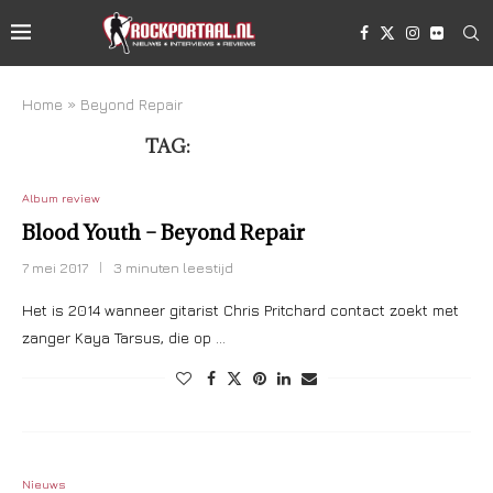
Home
»
Beyond Repair
TAG:
BEYOND REPAIR
Album review
Blood Youth – Beyond Repair
7 mei 2017
3 minuten leestijd
Het is 2014 wanneer gitarist Chris Pritchard contact zoekt met
zanger Kaya Tarsus, die op …
Nieuws