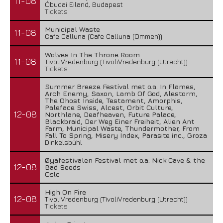
11-08
Óbudai Eiland, Budapest
Tickets
Municipal Waste
11-08
Cafe Calluna (Cafe Calluna (Ommen))
Wolves In The Throne Room
11-08
TivoliVredenburg (TivoliVredenburg (Utrecht))
Tickets
Summer Breeze Festival met o.a. In Flames,
Arch Enemy, Saxon, Lamb Of God, Alestorm,
The Ghost Inside, Testament, Amorphis,
Paleface Swiss, Alcest, Orbit Culture,
12-08
Northlane, Deafheaven, Future Palace,
Blackbraid, Der Weg Einer Freiheit, Alien Ant
Farm, Municipal Waste, Thundermother, From
Fall To Spring, Misery Index, Parasite inc., Groza
Dinkelsbühl
Øyafestivalen Festival met o.a. Nick Cave & the
12-08
Bad Seeds
Oslo
High On Fire
12-08
TivoliVredenburg (TivoliVredenburg (Utrecht))
Tickets