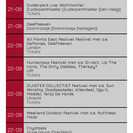
Zuiderpark Live: Wolfmother
21-08
Zuiderparktheater (Zuiderparktheater (Den Haag))
Tickets
Deafheaven
21-08
Doornroosje (Doornroosje (Nijmegen))
All Points East Festival Festival met o.a.
Deftones, Deafheaven
22-08
London
Tickets
Huntenpop Festival met o.a. Di-rect, Up The
Irons, The Dirty Daddies, Therapy?
22-08
Ulft
Tickets
DUISTER COLLECTIEF Festival met o.a. Sun
Worship, Doodseskader, Alkerdeel, Ggu:ll,
22-08
Modder, Terzij De Horde
Utrecht
Tickets
Waailand Outdoor Festival met o.a. Ruthless
22-08
Made
Cryptosis
22-08
Iduna (Iduna (Drachten))