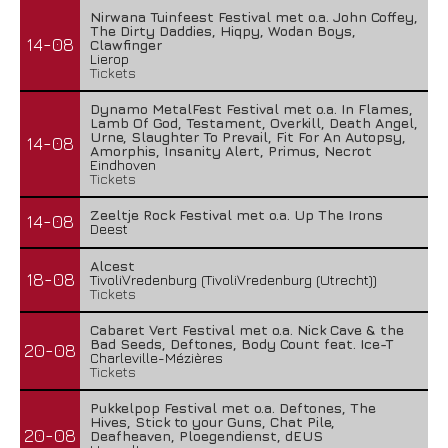
Nirwana Tuinfeest Festival met o.a. John Coffey,
The Dirty Daddies, Hiqpy, Wodan Boys,
14-08
Clawfinger
Lierop
Tickets
Dynamo MetalFest Festival met o.a. In Flames,
Lamb Of God, Testament, Overkill, Death Angel,
Urne, Slaughter To Prevail, Fit For An Autopsy,
14-08
Amorphis, Insanity Alert, Primus, Necrot
Eindhoven
Tickets
Zeeltje Rock Festival met o.a. Up The Irons
14-08
Deest
Alcest
18-08
TivoliVredenburg (TivoliVredenburg (Utrecht))
Tickets
Cabaret Vert Festival met o.a. Nick Cave & the
Bad Seeds, Deftones, Body Count feat. Ice-T
20-08
Charleville-Mézières
Tickets
Pukkelpop Festival met o.a. Deftones, The
Hives, Stick to your Guns, Chat Pile,
20-08
Deafheaven, Ploegendienst, dEUS