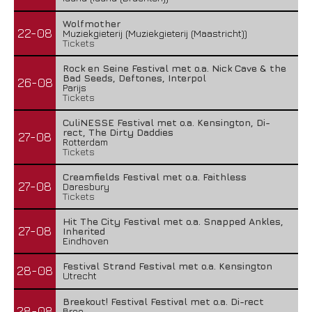
Wolfmother
22-08
Muziekgieterij (Muziekgieterij (Maastricht))
Tickets
Rock en Seine Festival met o.a. Nick Cave & the
Bad Seeds, Deftones, Interpol
26-08
Parijs
Tickets
CuliNESSE Festival met o.a. Kensington, Di-
rect, The Dirty Daddies
27-08
Rotterdam
Tickets
Creamfields Festival met o.a. Faithless
27-08
Daresbury
Tickets
Hit The City Festival met o.a. Snapped Ankles,
27-08
Inherited
Eindhoven
Festival Strand Festival met o.a. Kensington
28-08
Utrecht
Breekout! Festival Festival met o.a. Di-rect
28-08
Bree