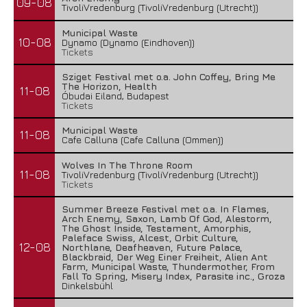
09-08
TivoliVredenburg (TivoliVredenburg (Utrecht))
Municipal Waste
10-08
Dynamo (Dynamo (Eindhoven))
Tickets
Sziget Festival met o.a. John Coffey, Bring Me
The Horizon, Health
11-08
Óbudai Eiland, Budapest
Tickets
Municipal Waste
11-08
Cafe Calluna (Cafe Calluna (Ommen))
Wolves In The Throne Room
11-08
TivoliVredenburg (TivoliVredenburg (Utrecht))
Tickets
Summer Breeze Festival met o.a. In Flames,
Arch Enemy, Saxon, Lamb Of God, Alestorm,
The Ghost Inside, Testament, Amorphis,
Paleface Swiss, Alcest, Orbit Culture,
12-08
Northlane, Deafheaven, Future Palace,
Blackbraid, Der Weg Einer Freiheit, Alien Ant
Farm, Municipal Waste, Thundermother, From
Fall To Spring, Misery Index, Parasite inc., Groza
Dinkelsbühl