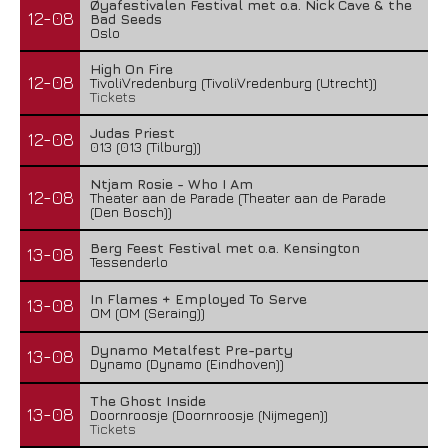
Øyafestivalen Festival met o.a. Nick Cave & the
12-08
Bad Seeds
Oslo
High On Fire
12-08
TivoliVredenburg (TivoliVredenburg (Utrecht))
Tickets
Judas Priest
12-08
013 (013 (Tilburg))
Ntjam Rosie - Who I Am
12-08
Theater aan de Parade (Theater aan de Parade
(Den Bosch))
Berg Feest Festival met o.a. Kensington
13-08
Tessenderlo
In Flames + Employed To Serve
13-08
OM (OM (Seraing))
Dynamo Metalfest Pre-party
13-08
Dynamo (Dynamo (Eindhoven))
The Ghost Inside
13-08
Doornroosje (Doornroosje (Nijmegen))
Tickets