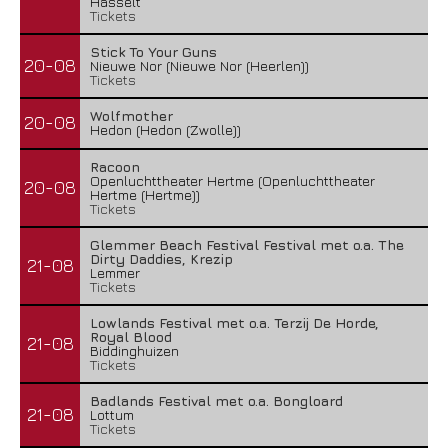
Hasselt
Tickets
Stick To Your Guns
20-08
Nieuwe Nor (Nieuwe Nor (Heerlen))
Tickets
Wolfmother
20-08
Hedon (Hedon (Zwolle))
Racoon
Openluchttheater Hertme (Openluchttheater
20-08
Hertme (Hertme))
Tickets
Glemmer Beach Festival Festival met o.a. The
Dirty Daddies, Krezip
21-08
Lemmer
Tickets
Lowlands Festival met o.a. Terzij De Horde,
Royal Blood
21-08
Biddinghuizen
Tickets
Badlands Festival met o.a. Bongloard
21-08
Lottum
Tickets