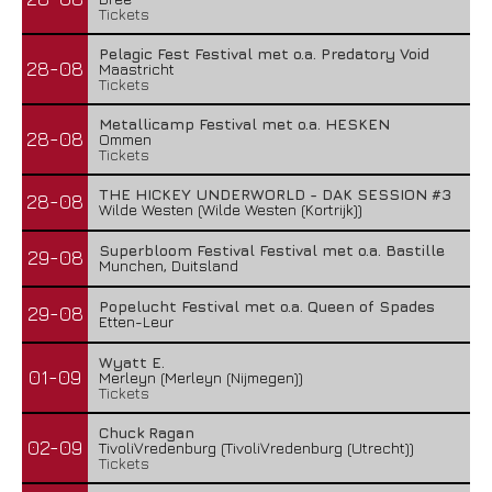
Tickets
Pelagic Fest Festival met o.a. Predatory Void
28-08
Maastricht
Tickets
Metallicamp Festival met o.a. HESKEN
28-08
Ommen
Tickets
THE HICKEY UNDERWORLD - DAK SESSION #3
28-08
Wilde Westen (Wilde Westen (Kortrijk))
Superbloom Festival Festival met o.a. Bastille
29-08
Munchen, Duitsland
Popelucht Festival met o.a. Queen of Spades
29-08
Etten-Leur
Wyatt E.
01-09
Merleyn (Merleyn (Nijmegen))
Tickets
Chuck Ragan
02-09
TivoliVredenburg (TivoliVredenburg (Utrecht))
Tickets