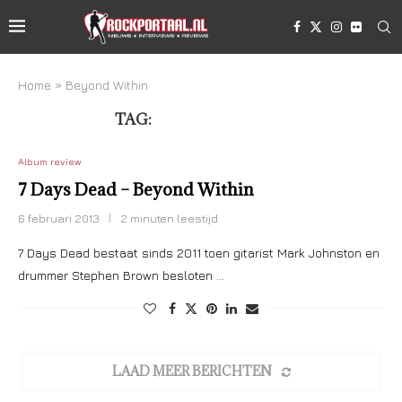
Home
»
Beyond Within
TAG:
BEYOND WITHIN
Album review
7 Days Dead – Beyond Within
6 februari 2013
2 minuten leestijd
7 Days Dead bestaat sinds 2011 toen gitarist Mark Johnston en
drummer Stephen Brown besloten …
LAAD MEER BERICHTEN