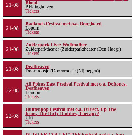
Blood
21-08
Biddinghuizen
Tickets
Badlands Festival met o.a. Bongloard
21-08
Lottum
Tickets
Zuiderpark Live: Wolfmother
21-08
Zuiderparktheater (Zuiderparktheater (Den Haag))
Tickets
Deafheaven
21-08
Doornroosje (Doornroosje (Nijmegen))
All Points East Festival Festival met o.a. Deftones,
Deafheaven
22-08
London
Tickets
Huntenpop Festival met o.a. Di-rect, Up The
Irons, The Dirty Daddies, Therapy?
22-08
Ulft
Tickets
DUISTER COLLECTIEF Festival met o.a. Sun