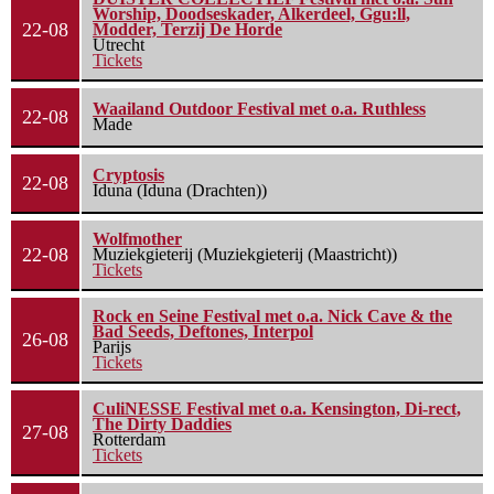
Worship, Doodseskader, Alkerdeel, Ggu:ll,
22-08
Modder, Terzij De Horde
Utrecht
Tickets
Waailand Outdoor Festival met o.a. Ruthless
22-08
Made
Cryptosis
22-08
Iduna (Iduna (Drachten))
Wolfmother
22-08
Muziekgieterij (Muziekgieterij (Maastricht))
Tickets
Rock en Seine Festival met o.a. Nick Cave & the
Bad Seeds, Deftones, Interpol
26-08
Parijs
Tickets
CuliNESSE Festival met o.a. Kensington, Di-rect,
The Dirty Daddies
27-08
Rotterdam
Tickets