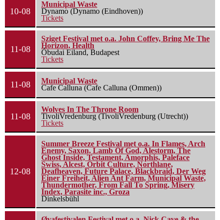
Municipal Waste
10-08
Dynamo (Dynamo (Eindhoven))
Tickets
Sziget Festival met o.a. John Coffey, Bring Me The
Horizon, Health
11-08
Óbudai Eiland, Budapest
Tickets
Municipal Waste
11-08
Cafe Calluna (Cafe Calluna (Ommen))
Wolves In The Throne Room
11-08
TivoliVredenburg (TivoliVredenburg (Utrecht))
Tickets
Summer Breeze Festival met o.a. In Flames, Arch
Enemy, Saxon, Lamb Of God, Alestorm, The
Ghost Inside, Testament, Amorphis, Paleface
Swiss, Alcest, Orbit Culture, Northlane,
12-08
Deafheaven, Future Palace, Blackbraid, Der Weg
Einer Freiheit, Alien Ant Farm, Municipal Waste,
Thundermother, From Fall To Spring, Misery
Index, Parasite inc., Groza
Dinkelsbühl
Øyafestivalen Festival met o.a. Nick Cave & the