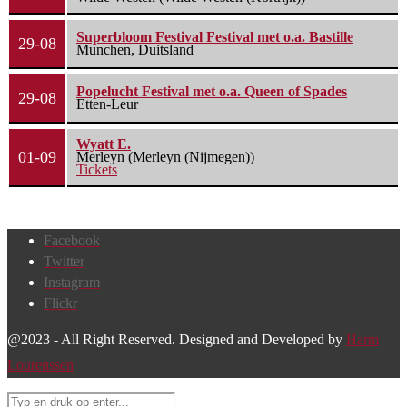
Superbloom Festival Festival met o.a. Bastille
29-08
Munchen, Duitsland
Popelucht Festival met o.a. Queen of Spades
29-08
Etten-Leur
Wyatt E.
01-09
Merleyn (Merleyn (Nijmegen))
Tickets
Facebook
Twitter
Instagram
Flickr
@2023 - All Right Reserved. Designed and Developed by
Harm
Lourenssen