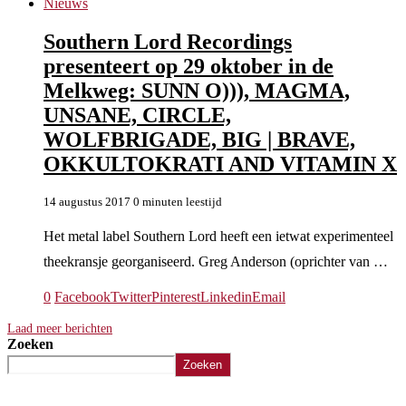
Nieuws
Southern Lord Recordings
presenteert op 29 oktober in de
Melkweg: SUNN O))), MAGMA,
UNSANE, CIRCLE,
WOLFBRIGADE, BIG | BRAVE,
OKKULTOKRATI AND VITAMIN X
14 augustus 2017
0 minuten leestijd
Het metal label Southern Lord heeft een ietwat experimenteel
theekransje georganiseerd. Greg Anderson (oprichter van …
0
Facebook
Twitter
Pinterest
Linkedin
Email
Laad meer berichten
Zoeken
Zoeken