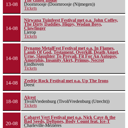
The Ghost Inside
13-08
Doornroosje (Doornroosje (Nijmegen))
Tickets
Nirwana Tuinfeest Festival met o.a. John Coffey,
The Dirty Daddies, Hiqpy, Wodan Boys,
14-08
Clawfinger
Lierop
Tickets
Dynamo MetalFest Festival met o.a. In Flames,
Lamb Of God, Testament, Overkill, Death Angel,
Urne, Slaughter To Prevail, Fit For An Autopsy,
14-08
Amorphis, Insanity Alert, Primus, Necrot
Eindhoven
Tickets
Zeeltje Rock Festival met o.a. Up The Irons
14-08
Deest
Alcest
18-08
TivoliVredenburg (TivoliVredenburg (Utrecht))
Tickets
Cabaret Vert Festival met o.a. Nick Cave & the
Bad Seeds, Deftones, Body Count feat. Ice-T
20-08
Charleville-Mézières