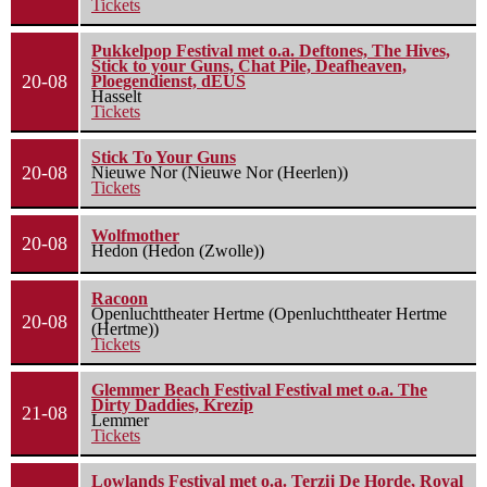
Tickets
Pukkelpop Festival met o.a. Deftones, The Hives,
Stick to your Guns, Chat Pile, Deafheaven,
20-08
Ploegendienst, dEUS
Hasselt
Tickets
Stick To Your Guns
20-08
Nieuwe Nor (Nieuwe Nor (Heerlen))
Tickets
Wolfmother
20-08
Hedon (Hedon (Zwolle))
Racoon
Openluchttheater Hertme (Openluchttheater Hertme
20-08
(Hertme))
Tickets
Glemmer Beach Festival Festival met o.a. The
Dirty Daddies, Krezip
21-08
Lemmer
Tickets
Lowlands Festival met o.a. Terzij De Horde, Royal