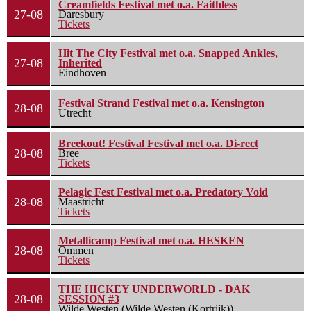
Creamfields Festival met o.a. Faithless
27-08
Daresbury
Tickets
Hit The City Festival met o.a. Snapped Ankles,
27-08
Inherited
Eindhoven
Festival Strand Festival met o.a. Kensington
28-08
Utrecht
Breekout! Festival Festival met o.a. Di-rect
28-08
Bree
Tickets
Pelagic Fest Festival met o.a. Predatory Void
28-08
Maastricht
Tickets
Metallicamp Festival met o.a. HESKEN
28-08
Ommen
Tickets
THE HICKEY UNDERWORLD - DAK
28-08
SESSION #3
Wilde Westen (Wilde Westen (Kortrijk))