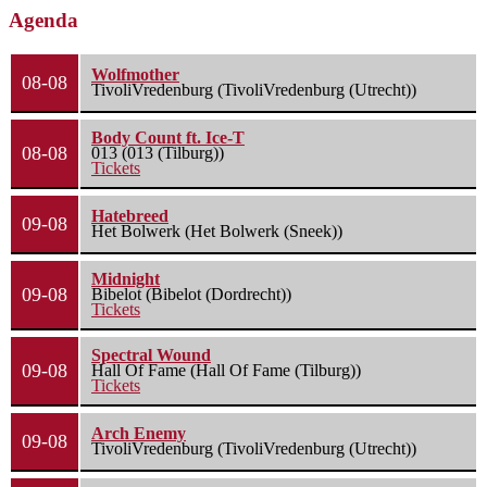
Agenda
Wolfmother
08-08
TivoliVredenburg (TivoliVredenburg (Utrecht))
Body Count ft. Ice-T
08-08
013 (013 (Tilburg))
Tickets
Hatebreed
09-08
Het Bolwerk (Het Bolwerk (Sneek))
Midnight
09-08
Bibelot (Bibelot (Dordrecht))
Tickets
Spectral Wound
09-08
Hall Of Fame (Hall Of Fame (Tilburg))
Tickets
Arch Enemy
09-08
TivoliVredenburg (TivoliVredenburg (Utrecht))