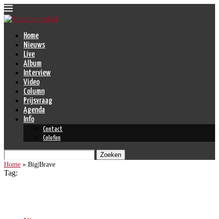
Home
Nieuws
Live
Album
Interview
Video
Column
Prijsvraag
Agenda
Info
Contact
Colofon
Zoeken
Home
»
Big|Brave
Tag:
Big|Brave