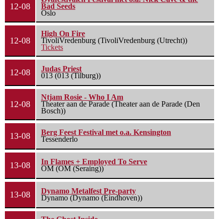
12-08
Bad Seeds
Oslo
High On Fire
12-08
TivoliVredenburg (TivoliVredenburg (Utrecht))
Tickets
Judas Priest
12-08
013 (013 (Tilburg))
Ntjam Rosie - Who I Am
12-08
Theater aan de Parade (Theater aan de Parade (Den
Bosch))
Berg Feest Festival met o.a. Kensington
13-08
Tessenderlo
In Flames + Employed To Serve
13-08
OM (OM (Seraing))
Dynamo Metalfest Pre-party
13-08
Dynamo (Dynamo (Eindhoven))