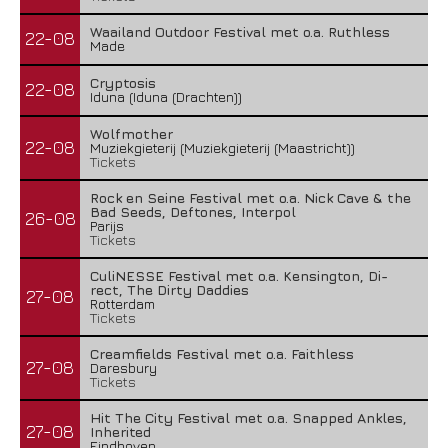
Waailand Outdoor Festival met o.a. Ruthless
22-08
Made
Cryptosis
22-08
Iduna (Iduna (Drachten))
Wolfmother
22-08
Muziekgieterij (Muziekgieterij (Maastricht))
Tickets
Rock en Seine Festival met o.a. Nick Cave & the
Bad Seeds, Deftones, Interpol
26-08
Parijs
Tickets
CuliNESSE Festival met o.a. Kensington, Di-
rect, The Dirty Daddies
27-08
Rotterdam
Tickets
Creamfields Festival met o.a. Faithless
27-08
Daresbury
Tickets
Hit The City Festival met o.a. Snapped Ankles,
27-08
Inherited
Eindhoven