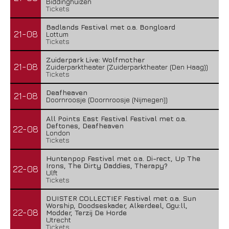
Biddinghuizen
Tickets
Badlands Festival met o.a. Bongloard
21-08
Lottum
Tickets
Zuiderpark Live: Wolfmother
21-08
Zuiderparktheater (Zuiderparktheater (Den Haag))
Tickets
Deafheaven
21-08
Doornroosje (Doornroosje (Nijmegen))
All Points East Festival Festival met o.a.
Deftones, Deafheaven
22-08
London
Tickets
Huntenpop Festival met o.a. Di-rect, Up The
Irons, The Dirty Daddies, Therapy?
22-08
Ulft
Tickets
DUISTER COLLECTIEF Festival met o.a. Sun
Worship, Doodseskader, Alkerdeel, Ggu:ll,
22-08
Modder, Terzij De Horde
Utrecht
Tickets