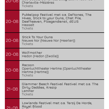
20-08
Charleville-Mézières
Tickets
Pukkelpop Festival met o.a. Deftones, The
Hives, Stick to your Guns, Chat Pile,
20-08
Deafheaven, Ploegendienst, dEUS
Hasselt
Tickets
Stick To Your Guns
20-08
Nieuwe Nor (Nieuwe Nor (Heerlen))
Tickets
Wolfmother
20-08
Hedon (Hedon (Zwolle))
Racoon
Openluchttheater Hertme (Openluchttheater
20-08
Hertme (Hertme))
Tickets
Glemmer Beach Festival Festival met o.a. The
Dirty Daddies, Krezip
21-08
Lemmer
Tickets
Lowlands Festival met o.a. Terzij De Horde,
Royal Blood
21-08