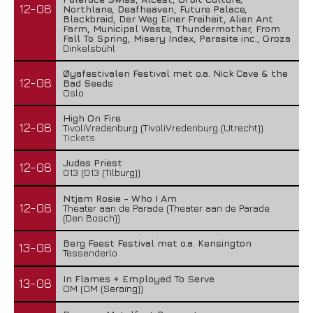
12-08
Northlane, Deafheaven, Future Palace,
Blackbraid, Der Weg Einer Freiheit, Alien Ant
Farm, Municipal Waste, Thundermother, From
Fall To Spring, Misery Index, Parasite inc., Groza
Dinkelsbühl
Øyafestivalen Festival met o.a. Nick Cave & the
12-08
Bad Seeds
Oslo
High On Fire
12-08
TivoliVredenburg (TivoliVredenburg (Utrecht))
Tickets
Judas Priest
12-08
013 (013 (Tilburg))
Ntjam Rosie - Who I Am
12-08
Theater aan de Parade (Theater aan de Parade
(Den Bosch))
Berg Feest Festival met o.a. Kensington
13-08
Tessenderlo
In Flames + Employed To Serve
13-08
OM (OM (Seraing))