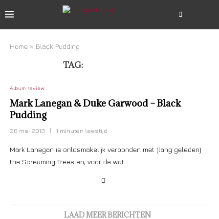
Home
»
Black Pudding
TAG:
BLACK PUDDING
Album review
Mark Lanegan & Duke Garwood – Black
Pudding
20 mei 2013
1 minuten leestijd
Mark Lanegan is onlosmakelijk verbonden met (lang geleden)
the Screaming Trees en, voor de wat …
LAAD MEER BERICHTEN