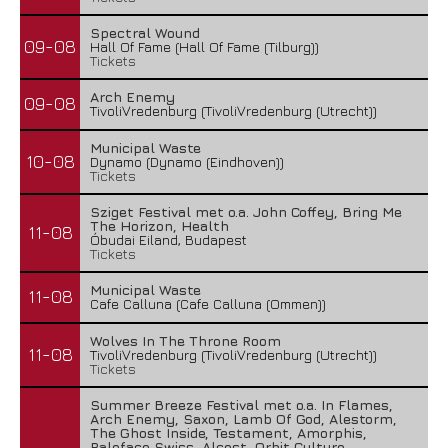
Spectral Wound
09-08
Hall Of Fame (Hall Of Fame (Tilburg))
Tickets
Arch Enemy
09-08
TivoliVredenburg (TivoliVredenburg (Utrecht))
Municipal Waste
10-08
Dynamo (Dynamo (Eindhoven))
Tickets
Sziget Festival met o.a. John Coffey, Bring Me
The Horizon, Health
11-08
Óbudai Eiland, Budapest
Tickets
Municipal Waste
11-08
Cafe Calluna (Cafe Calluna (Ommen))
Wolves In The Throne Room
11-08
TivoliVredenburg (TivoliVredenburg (Utrecht))
Tickets
Summer Breeze Festival met o.a. In Flames,
Arch Enemy, Saxon, Lamb Of God, Alestorm,
The Ghost Inside, Testament, Amorphis,
Paleface Swiss, Alcest, Orbit Culture,