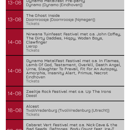
Dynamo Metalfest Pre-party
13-08
Dynamo (Dynamo (Eindhoven))
The Ghost Inside
13-08
Doornroosje (Doornroosje (Nijmegen))
Tickets
Nirwana Tuinfeest Festival met o.a. John Coffey,
The Dirty Daddies, Hiqpy, Wodan Boys,
14-08
Clawfinger
Lierop
Tickets
Dynamo MetalFest Festival met o.a. In Flames,
Lamb Of God, Testament, Overkill, Death Angel,
Urne, Slaughter To Prevail, Fit For An Autopsy,
14-08
Amorphis, Insanity Alert, Primus, Necrot
Eindhoven
Tickets
Zeeltje Rock Festival met o.a. Up The Irons
14-08
Deest
Alcest
18-08
TivoliVredenburg (TivoliVredenburg (Utrecht))
Tickets
Cabaret Vert Festival met o.a. Nick Cave & the
Bad Seeds, Deftones, Body Count feat. Ice-T