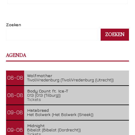
Zoeken
ZOEKEN
AGENDA
Wolfmother
08-08
TivoliVredenburg (TivoliVredenburg (Utrecht))
Body Count ft. Ice-T
08-08
013 (013 (Tilburg))
Tickets
Hatebreed
09-08
Het Bolwerk (Het Bolwerk (Sneek))
Midnight
09-08
Bibelot (Bibelot (Dordrecht))
Tickets