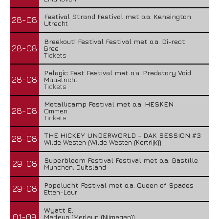
Festival Strand Festival met o.a. Kensington
28-08
Utrecht
Breekout! Festival Festival met o.a. Di-rect
28-08
Bree
Tickets
Pelagic Fest Festival met o.a. Predatory Void
28-08
Maastricht
Tickets
Metallicamp Festival met o.a. HESKEN
28-08
Ommen
Tickets
THE HICKEY UNDERWORLD - DAK SESSION #3
28-08
Wilde Westen (Wilde Westen (Kortrijk))
Superbloom Festival Festival met o.a. Bastille
29-08
Munchen, Duitsland
Popelucht Festival met o.a. Queen of Spades
29-08
Etten-Leur
Wyatt E.
01-09
Merleyn (Merleyn (Nijmegen))