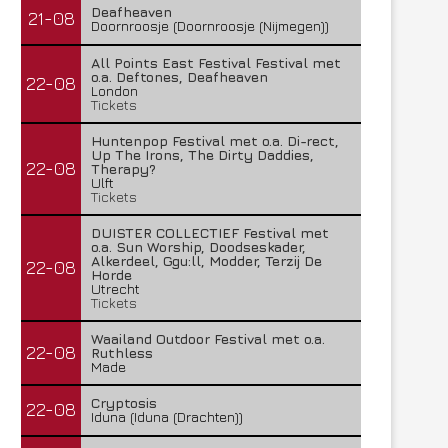
Deafheaven
21-08
Doornroosje (Doornroosje (Nijmegen))
All Points East Festival Festival met
o.a. Deftones, Deafheaven
22-08
London
Tickets
Huntenpop Festival met o.a. Di-rect,
Up The Irons, The Dirty Daddies,
22-08
Therapy?
Ulft
Tickets
DUISTER COLLECTIEF Festival met
o.a. Sun Worship, Doodseskader,
Alkerdeel, Ggu:ll, Modder, Terzij De
22-08
Horde
Utrecht
Tickets
Waailand Outdoor Festival met o.a.
22-08
Ruthless
Made
Cryptosis
22-08
Iduna (Iduna (Drachten))