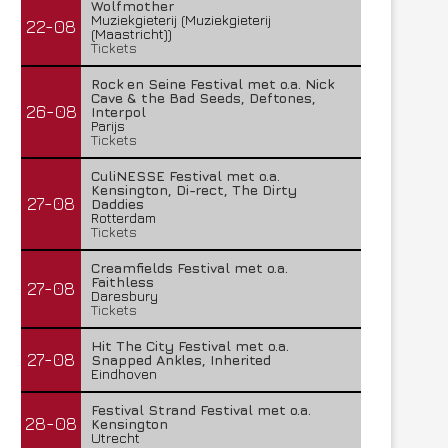
Wolfmother
Muziekgieterij (Muziekgieterij
22-08
(Maastricht))
Tickets
Rock en Seine Festival met o.a. Nick
Cave & the Bad Seeds, Deftones,
26-08
Interpol
Parijs
Tickets
CuliNESSE Festival met o.a.
Kensington, Di-rect, The Dirty
27-08
Daddies
Rotterdam
Tickets
Creamfields Festival met o.a.
Faithless
27-08
Daresbury
Tickets
Hit The City Festival met o.a.
27-08
Snapped Ankles, Inherited
Eindhoven
Festival Strand Festival met o.a.
28-08
Kensington
Utrecht