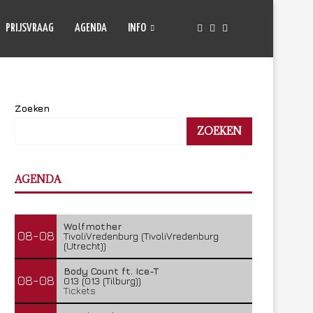
PRIJSVRAAG
AGENDA
INFO
Zoeken
ZOEKEN
AGENDA
Wolfmother
08-08
TivoliVredenburg (TivoliVredenburg
(Utrecht))
Body Count ft. Ice-T
08-08
013 (013 (Tilburg))
Tickets