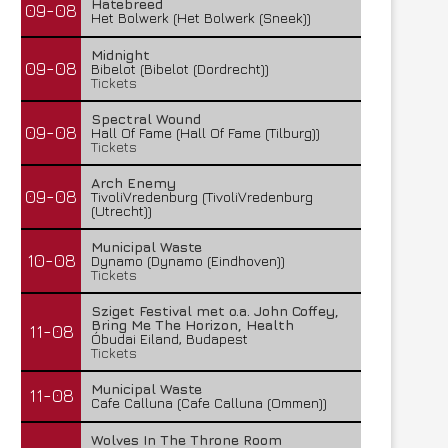
Hatebreed
09-08
Het Bolwerk (Het Bolwerk (Sneek))
Midnight
09-08
Bibelot (Bibelot (Dordrecht))
Tickets
Spectral Wound
09-08
Hall Of Fame (Hall Of Fame (Tilburg))
Tickets
Arch Enemy
09-08
TivoliVredenburg (TivoliVredenburg
(Utrecht))
Municipal Waste
10-08
Dynamo (Dynamo (Eindhoven))
Tickets
Sziget Festival met o.a. John Coffey,
Bring Me The Horizon, Health
11-08
Óbudai Eiland, Budapest
Tickets
Municipal Waste
11-08
Cafe Calluna (Cafe Calluna (Ommen))
Wolves In The Throne Room