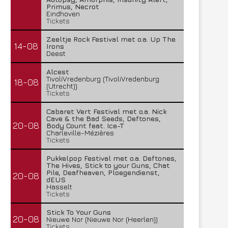
Primus, Necrot
Eindhoven
Tickets
Zeeltje Rock Festival met o.a. Up The
14-08
Irons
Deest
Alcest
TivoliVredenburg (TivoliVredenburg
18-08
(Utrecht))
Tickets
Cabaret Vert Festival met o.a. Nick
Cave & the Bad Seeds, Deftones,
20-08
Body Count feat. Ice-T
Charleville-Mézières
Tickets
Pukkelpop Festival met o.a. Deftones,
The Hives, Stick to your Guns, Chat
Pile, Deafheaven, Ploegendienst,
20-08
dEUS
Hasselt
Tickets
Stick To Your Guns
20-08
Nieuwe Nor (Nieuwe Nor (Heerlen))
Tickets