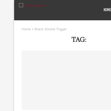
HOME
Home
»
Black Smoke Trigger
TAG:
BLACK