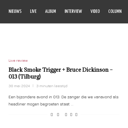
NIEUWS
LIVE
ALBUM
INTERVIEW
VIDEO
COLUMN
 SMOKE TRIGGER
Live review
Black Smoke Trigger + Bruce Dickinson –
013 (Tilburg)
30 mei 2024
3 minuten leestijd
Een bijzondere avond in 013. De zanger die we vanavond als
headliner mogen begroeten staat …