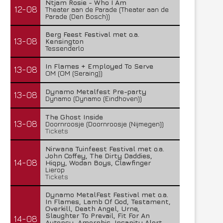
Ntjam Rosie - Who I Am
12-08
Theater aan de Parade (Theater aan de
Parade (Den Bosch))
Berg Feest Festival met o.a.
13-08
Kensington
Tessenderlo
In Flames + Employed To Serve
13-08
OM (OM (Seraing))
Dynamo Metalfest Pre-party
13-08
Dynamo (Dynamo (Eindhoven))
The Ghost Inside
13-08
Doornroosje (Doornroosje (Nijmegen))
Tickets
Nirwana Tuinfeest Festival met o.a.
John Coffey, The Dirty Daddies,
14-08
Hiqpy, Wodan Boys, Clawfinger
Lierop
Tickets
Dynamo MetalFest Festival met o.a.
In Flames, Lamb Of God, Testament,
Overkill, Death Angel, Urne,
Slaughter To Prevail, Fit For An
14-08
Autopsy, Amorphis, Insanity Alert,