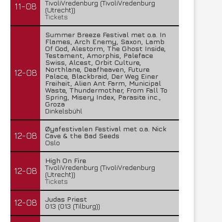
TivoliVredenburg (TivoliVredenburg
11-08
(Utrecht))
Tickets
Summer Breeze Festival met o.a. In
Flames, Arch Enemy, Saxon, Lamb
Of God, Alestorm, The Ghost Inside,
Testament, Amorphis, Paleface
Swiss, Alcest, Orbit Culture,
Northlane, Deafheaven, Future
12-08
Palace, Blackbraid, Der Weg Einer
Freiheit, Alien Ant Farm, Municipal
Waste, Thundermother, From Fall To
Spring, Misery Index, Parasite inc.,
Groza
Dinkelsbühl
Øyafestivalen Festival met o.a. Nick
12-08
Cave & the Bad Seeds
Oslo
High On Fire
TivoliVredenburg (TivoliVredenburg
12-08
(Utrecht))
Tickets
Judas Priest
12-08
013 (013 (Tilburg))