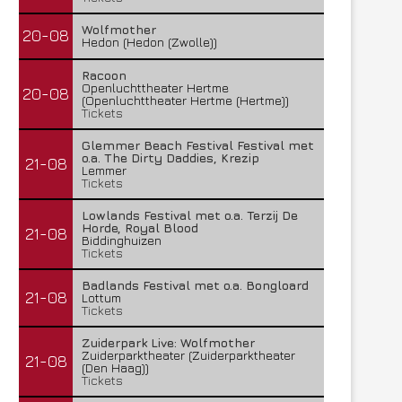
Wolfmother
20-08
Hedon (Hedon (Zwolle))
Racoon
Openluchttheater Hertme
20-08
(Openluchttheater Hertme (Hertme))
Tickets
Glemmer Beach Festival Festival met
o.a. The Dirty Daddies, Krezip
21-08
Lemmer
Tickets
Lowlands Festival met o.a. Terzij De
Horde, Royal Blood
21-08
Biddinghuizen
Tickets
Badlands Festival met o.a. Bongloard
21-08
Lottum
Tickets
Zuiderpark Live: Wolfmother
Zuiderparktheater (Zuiderparktheater
21-08
(Den Haag))
Tickets