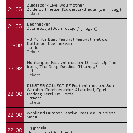
Zuiderpark Live: Wolfmother
21-08
Zuiderparktheater (Zuiderparktheater (Den Haag))
Tickets
Deafheaven
21-08
Doornroosje (Doornroosje (Nijmegen))
All Points East Festival Festival met o.a.
Deftones, Deafheaven
22-08
London
Tickets
Huntenpop Festival met o.a. Di-rect, Up The
Irons, The Dirty Daddies, Therapy?
22-08
Ulft
Tickets
DUISTER COLLECTIEF Festival met o.a. Sun
Worship, Doodseskader, Alkerdeel, Ggu:ll,
22-08
Modder, Terzij De Horde
Utrecht
Tickets
Waailand Outdoor Festival met o.a. Ruthless
22-08
Made
Cryptosis
22-08
Iduna (Iduna (Drachten))