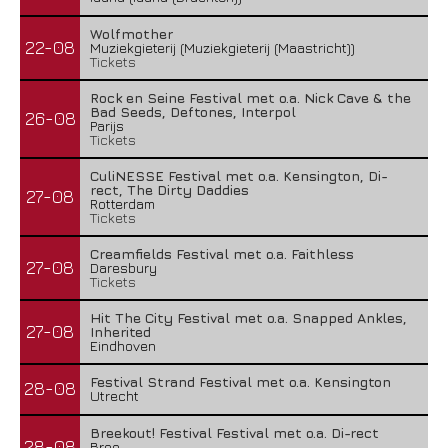
Wolfmother
22-08
Muziekgieterij (Muziekgieterij (Maastricht))
Tickets
Rock en Seine Festival met o.a. Nick Cave & the
Bad Seeds, Deftones, Interpol
26-08
Parijs
Tickets
CuliNESSE Festival met o.a. Kensington, Di-
rect, The Dirty Daddies
27-08
Rotterdam
Tickets
Creamfields Festival met o.a. Faithless
27-08
Daresbury
Tickets
Hit The City Festival met o.a. Snapped Ankles,
27-08
Inherited
Eindhoven
Festival Strand Festival met o.a. Kensington
28-08
Utrecht
Breekout! Festival Festival met o.a. Di-rect
28-08
Bree