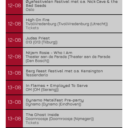
Øyafestivalen Festival met o.a. Nick Cave & the
12-08
Bad Seeds
Oslo
High On Fire
12-08
TivoliVredenburg (TivoliVredenburg (Utrecht))
Tickets
Judas Priest
12-08
013 (013 (Tilburg))
Ntjam Rosie - Who I Am
12-08
Theater aan de Parade (Theater aan de Parade
(Den Bosch))
Berg Feest Festival met o.a. Kensington
13-08
Tessenderlo
In Flames + Employed To Serve
13-08
OM (OM (Seraing))
Dynamo Metalfest Pre-party
13-08
Dynamo (Dynamo (Eindhoven))
The Ghost Inside
13-08
Doornroosje (Doornroosje (Nijmegen))
Tickets