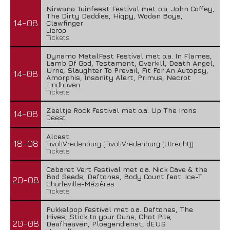
Nirwana Tuinfeest Festival met o.a. John Coffey,
The Dirty Daddies, Hiqpy, Wodan Boys,
14-08
Clawfinger
Lierop
Tickets
Dynamo MetalFest Festival met o.a. In Flames,
Lamb Of God, Testament, Overkill, Death Angel,
Urne, Slaughter To Prevail, Fit For An Autopsy,
14-08
Amorphis, Insanity Alert, Primus, Necrot
Eindhoven
Tickets
Zeeltje Rock Festival met o.a. Up The Irons
14-08
Deest
Alcest
18-08
TivoliVredenburg (TivoliVredenburg (Utrecht))
Tickets
Cabaret Vert Festival met o.a. Nick Cave & the
Bad Seeds, Deftones, Body Count feat. Ice-T
20-08
Charleville-Mézières
Tickets
Pukkelpop Festival met o.a. Deftones, The
Hives, Stick to your Guns, Chat Pile,
20-08
Deafheaven, Ploegendienst, dEUS