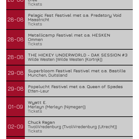
Tickets
Pelagic Fest Festival met o.a. Predatory Void
28-08
Maastricht
Tickets
Metallicamp Festival met o.a. HESKEN
28-08
Ommen
Tickets
THE HICKEY UNDERWORLD - DAK SESSION #3
28-08
Wilde Westen (Wilde Westen (Kortrijk))
Superbloom Festival Festival met o.a. Bastille
29-08
Munchen, Duitsland
Popelucht Festival met o.a. Queen of Spades
29-08
Etten-Leur
Wyatt E.
01-09
Merleyn (Merleyn (Nijmegen))
Tickets
Chuck Ragan
02-09
TivoliVredenburg (TivoliVredenburg (Utrecht))
Tickets