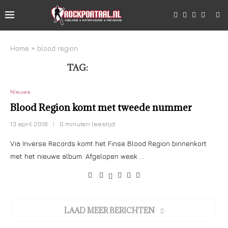
Home
»
blood region
TAG:
BLOOD REGION
Nieuws
Blood Region komt met tweede nummer
13 april 2018
0 minuten leestijd
Via Inverse Records komt het Finse Blood Region binnenkort
met het nieuwe album. Afgelopen week …
LAAD MEER BERICHTEN