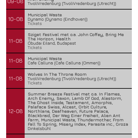
09-08
TivoliVredenburg (TivoliVredenburg (Utrecht))
Municipal Waste
10-08
Dynamo (Dynamo (Eindhoven))
Tickets
Sziget Festival met o.a. John Coffey, Bring Me
The Horizon, Health
11-08
Óbudai Eiland, Budapest
Tickets
Municipal Waste
11-08
Cafe Calluna (Cafe Calluna (Ommen))
Wolves In The Throne Room
11-08
TivoliVredenburg (TivoliVredenburg (Utrecht))
Tickets
Summer Breeze Festival met o.a. In Flames,
Arch Enemy, Saxon, Lamb Of God, Alestorm,
The Ghost Inside, Testament, Amorphis,
Paleface Swiss, Alcest, Orbit Culture,
12-08
Northlane, Deafheaven, Future Palace,
Blackbraid, Der Weg Einer Freiheit, Alien Ant
Farm, Municipal Waste, Thundermother, From
Fall To Spring, Misery Index, Parasite inc., Groza
Dinkelsbühl