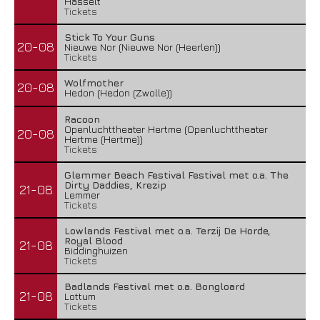
Hasselt
Tickets
Stick To Your Guns
20-08
Nieuwe Nor (Nieuwe Nor (Heerlen))
Tickets
Wolfmother
20-08
Hedon (Hedon (Zwolle))
Racoon
Openluchttheater Hertme (Openluchttheater
20-08
Hertme (Hertme))
Tickets
Glemmer Beach Festival Festival met o.a. The
Dirty Daddies, Krezip
21-08
Lemmer
Tickets
Lowlands Festival met o.a. Terzij De Horde,
Royal Blood
21-08
Biddinghuizen
Tickets
Badlands Festival met o.a. Bongloard
21-08
Lottum
Tickets