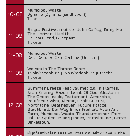
Municipal Waste
10-08
Dynamo (Dynamo (Eindhoven))
Tickets
Sziget Festival met o.a. John Coffey, Bring Me
The Horizon, Health
11-08
Óbudai Eiland, Budapest
Tickets
Municipal Waste
11-08
Cafe Calluna (Cafe Calluna (Ommen))
Wolves In The Throne Room
11-08
TivoliVredenburg (TivoliVredenburg (Utrecht))
Tickets
Summer Breeze Festival met o.a. In Flames,
Arch Enemy, Saxon, Lamb Of God, Alestorm,
The Ghost Inside, Testament, Amorphis,
Paleface Swiss, Alcest, Orbit Culture,
12-08
Northlane, Deafheaven, Future Palace,
Blackbraid, Der Weg Einer Freiheit, Alien Ant
Farm, Municipal Waste, Thundermother, From
Fall To Spring, Misery Index, Parasite inc., Groza
Dinkelsbühl
Øyafestivalen Festival met o.a. Nick Cave & the