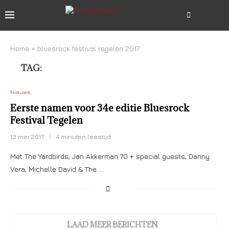
Home
»
bluesrock festival regelen 2017
TAG:
BLUESROCK FESTIVAL REGELEN 2017
Nieuws
Eerste namen voor 34e editie Bluesrock
Festival Tegelen
13 mei 2017
4 minuten leestijd
Met The Yardbirds, Jan Akkerman 70 + special guests, Danny
Vera, Michelle David & The …
LAAD MEER BERICHTEN