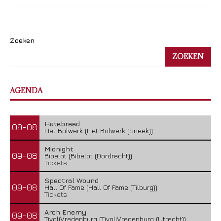
Zoeken
ZOEKEN
AGENDA
Hatebreed
09-08
Het Bolwerk (Het Bolwerk (Sneek))
Midnight
09-08
Bibelot (Bibelot (Dordrecht))
Tickets
Spectral Wound
09-08
Hall Of Fame (Hall Of Fame (Tilburg))
Tickets
Arch Enemy
09-08
TivoliVredenburg (TivoliVredenburg (Utrecht))