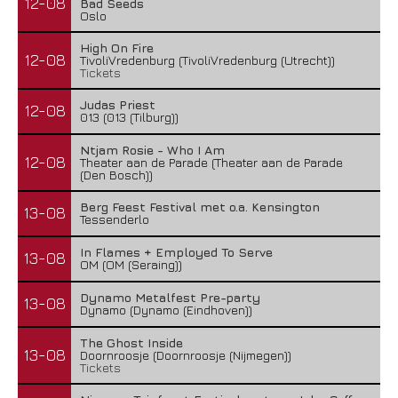
12-08
Bad Seeds
Oslo
High On Fire
12-08
TivoliVredenburg (TivoliVredenburg (Utrecht))
Tickets
Judas Priest
12-08
013 (013 (Tilburg))
Ntjam Rosie - Who I Am
12-08
Theater aan de Parade (Theater aan de Parade
(Den Bosch))
Berg Feest Festival met o.a. Kensington
13-08
Tessenderlo
In Flames + Employed To Serve
13-08
OM (OM (Seraing))
Dynamo Metalfest Pre-party
13-08
Dynamo (Dynamo (Eindhoven))
The Ghost Inside
13-08
Doornroosje (Doornroosje (Nijmegen))
Tickets