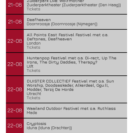
Zuiderpark Live: Wolfmother
21-08
Zuiderparktheater (Zuiderparktheater (Den Haag))
Tickets
Deafheaven
21-08
Doornroosje (Doornroosje (Nijmegen))
All Points East Festival Festival met o.a.
Deftones, Deafheaven
22-08
London
Tickets
Huntenpop Festival met o.a. Di-rect, Up The
Irons, The Dirty Daddies, Therapy?
22-08
Ulft
Tickets
DUISTER COLLECTIEF Festival met o.a. Sun
Worship, Doodseskader, Alkerdeel, Ggu:ll,
22-08
Modder, Terzij De Horde
Utrecht
Tickets
Waailand Outdoor Festival met o.a. Ruthless
22-08
Made
Cryptosis
22-08
Iduna (Iduna (Drachten))