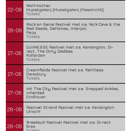
Wolfmother
22-08
Muziekgieterij (Muziekgieterij (Maastricht))
Tickets
Rock en Seine Festival met o.a. Nick Cave & the
Bad Seeds, Deftones, Interpol
26-08
Parijs
Tickets
CuliNESSE Festival met o.a. Kensington, Di-
rect, The Dirty Daddies
27-08
Rotterdam
Tickets
Creamfields Festival met o.a. Faithless
27-08
Daresbury
Tickets
Hit The City Festival met o.a. Snapped Ankles,
27-08
Inherited
Eindhoven
Festival Strand Festival met o.a. Kensington
28-08
Utrecht
Breekout! Festival Festival met o.a. Di-rect
28-08
Bree
Tickets