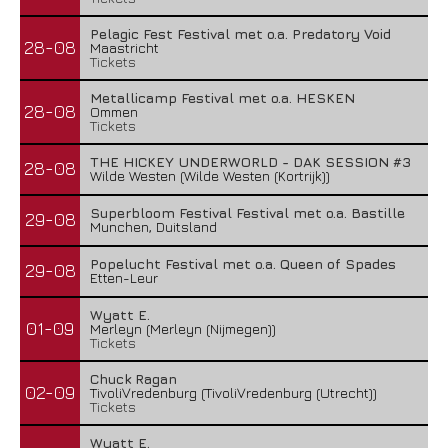
Pelagic Fest Festival met o.a. Predatory Void
28-08
Maastricht
Tickets
Metallicamp Festival met o.a. HESKEN
28-08
Ommen
Tickets
THE HICKEY UNDERWORLD - DAK SESSION #3
28-08
Wilde Westen (Wilde Westen (Kortrijk))
Superbloom Festival Festival met o.a. Bastille
29-08
Munchen, Duitsland
Popelucht Festival met o.a. Queen of Spades
29-08
Etten-Leur
Wyatt E.
01-09
Merleyn (Merleyn (Nijmegen))
Tickets
Chuck Ragan
02-09
TivoliVredenburg (TivoliVredenburg (Utrecht))
Tickets
Wyatt E.