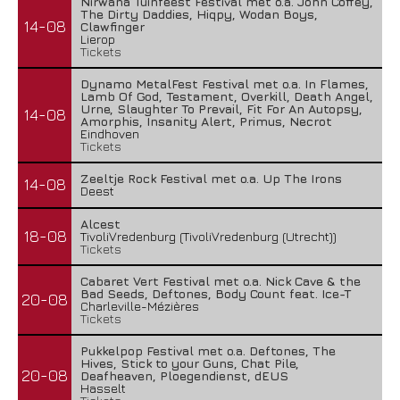
Nirwana Tuinfeest Festival met o.a. John Coffey,
The Dirty Daddies, Hiqpy, Wodan Boys,
14-08
Clawfinger
Lierop
Tickets
Dynamo MetalFest Festival met o.a. In Flames,
Lamb Of God, Testament, Overkill, Death Angel,
Urne, Slaughter To Prevail, Fit For An Autopsy,
14-08
Amorphis, Insanity Alert, Primus, Necrot
Eindhoven
Tickets
Zeeltje Rock Festival met o.a. Up The Irons
14-08
Deest
Alcest
18-08
TivoliVredenburg (TivoliVredenburg (Utrecht))
Tickets
Cabaret Vert Festival met o.a. Nick Cave & the
Bad Seeds, Deftones, Body Count feat. Ice-T
20-08
Charleville-Mézières
Tickets
Pukkelpop Festival met o.a. Deftones, The
Hives, Stick to your Guns, Chat Pile,
20-08
Deafheaven, Ploegendienst, dEUS
Hasselt