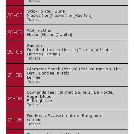
Tickets
Stick To Your Guns
20-08
Nieuwe Nor (Nieuwe Nor (Heerlen))
Tickets
Wolfmother
20-08
Hedon (Hedon (Zwolle))
Racoon
Openluchttheater Hertme (Openluchttheater
20-08
Hertme (Hertme))
Tickets
Glemmer Beach Festival Festival met o.a. The
Dirty Daddies, Krezip
21-08
Lemmer
Tickets
Lowlands Festival met o.a. Terzij De Horde,
Royal Blood
21-08
Biddinghuizen
Tickets
Badlands Festival met o.a. Bongloard
21-08
Lottum
Tickets