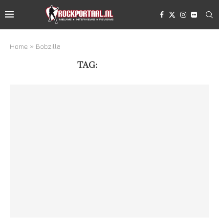
Home
»
Bobzilla
TAG:
BOBZILLA