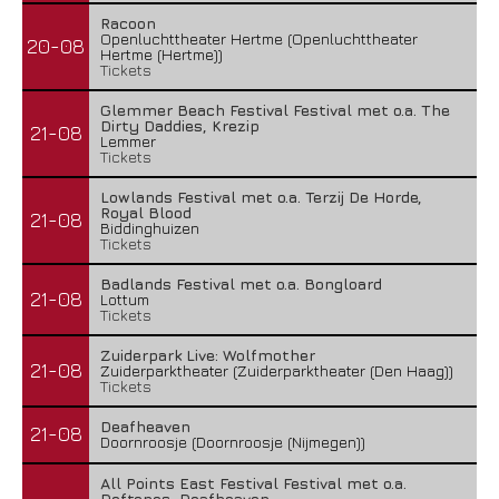
Racoon
Openluchttheater Hertme (Openluchttheater
20-08
Hertme (Hertme))
Tickets
Glemmer Beach Festival Festival met o.a. The
Dirty Daddies, Krezip
21-08
Lemmer
Tickets
Lowlands Festival met o.a. Terzij De Horde,
Royal Blood
21-08
Biddinghuizen
Tickets
Badlands Festival met o.a. Bongloard
21-08
Lottum
Tickets
Zuiderpark Live: Wolfmother
21-08
Zuiderparktheater (Zuiderparktheater (Den Haag))
Tickets
Deafheaven
21-08
Doornroosje (Doornroosje (Nijmegen))
All Points East Festival Festival met o.a.
Deftones, Deafheaven