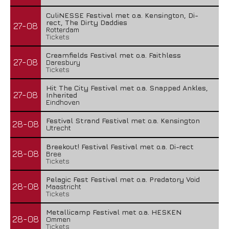
CuliNESSE Festival met o.a. Kensington, Di-
rect, The Dirty Daddies
27-08
Rotterdam
Tickets
Creamfields Festival met o.a. Faithless
27-08
Daresbury
Tickets
Hit The City Festival met o.a. Snapped Ankles,
27-08
Inherited
Eindhoven
Festival Strand Festival met o.a. Kensington
28-08
Utrecht
Breekout! Festival Festival met o.a. Di-rect
28-08
Bree
Tickets
Pelagic Fest Festival met o.a. Predatory Void
28-08
Maastricht
Tickets
Metallicamp Festival met o.a. HESKEN
28-08
Ommen
Tickets