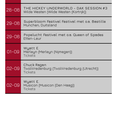
THE HICKEY UNDERWORLD - DAK SESSION #3
28-08
Wilde Westen (Wilde Westen (Kortrijk))
Superbloom Festival Festival met o.a. Bastille
29-08
Munchen, Duitsland
Popelucht Festival met o.a. Queen of Spades
29-08
Etten-Leur
Wyatt E.
01-09
Merleyn (Merleyn (Nijmegen))
Tickets
Chuck Ragan
02-09
TivoliVredenburg (TivoliVredenburg (Utrecht))
Tickets
Wyatt E.
02-09
Musicon (Musicon (Den Haag))
Tickets