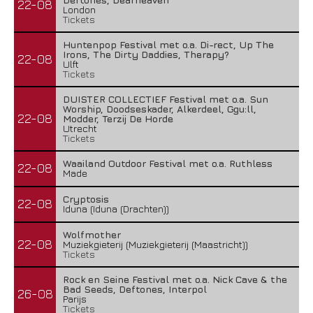
22-08
London
Tickets
Huntenpop Festival met o.a. Di-rect, Up The
Irons, The Dirty Daddies, Therapy?
22-08
Ulft
Tickets
DUISTER COLLECTIEF Festival met o.a. Sun
Worship, Doodseskader, Alkerdeel, Ggu:ll,
22-08
Modder, Terzij De Horde
Utrecht
Tickets
Waailand Outdoor Festival met o.a. Ruthless
22-08
Made
Cryptosis
22-08
Iduna (Iduna (Drachten))
Wolfmother
22-08
Muziekgieterij (Muziekgieterij (Maastricht))
Tickets
Rock en Seine Festival met o.a. Nick Cave & the
Bad Seeds, Deftones, Interpol
26-08
Parijs
Tickets