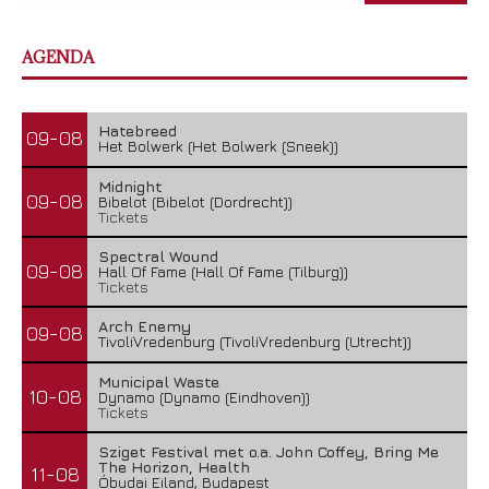
AGENDA
Hatebreed
09-08
Het Bolwerk (Het Bolwerk (Sneek))
Midnight
09-08
Bibelot (Bibelot (Dordrecht))
Tickets
Spectral Wound
09-08
Hall Of Fame (Hall Of Fame (Tilburg))
Tickets
Arch Enemy
09-08
TivoliVredenburg (TivoliVredenburg (Utrecht))
Municipal Waste
10-08
Dynamo (Dynamo (Eindhoven))
Tickets
Sziget Festival met o.a. John Coffey, Bring Me
The Horizon, Health
11-08
Óbudai Eiland, Budapest