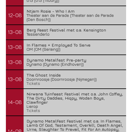
013 (013 (Tilburg))
Ntjam Rosie - Who I Am
12-08
Theater aan de Parade (Theater aan de Parade
(Den Bosch))
Berg Feest Festival met o.a. Kensington
13-08
Tessenderlo
In Flames + Employed To Serve
13-08
OM (OM (Seraing))
Dynamo Metalfest Pre-party
13-08
Dynamo (Dynamo (Eindhoven))
The Ghost Inside
13-08
Doornroosje (Doornroosje (Nijmegen))
Tickets
Nirwana Tuinfeest Festival met o.a. John Coffey,
The Dirty Daddies, Hiqpy, Wodan Boys,
14-08
Clawfinger
Lierop
Tickets
Dynamo MetalFest Festival met o.a. In Flames,
Lamb Of God, Testament, Overkill, Death Angel,
Urne, Slaughter To Prevail, Fit For An Autopsy,
14-08