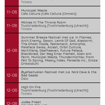
Tickets
Municipal Waste
11-08
Cafe Calluna (Cafe Calluna (Ommen))
Wolves In The Throne Room
11-08
TivoliVredenburg (TivoliVredenburg (Utrecht))
Tickets
Summer Breeze Festival met o.a. In Flames,
Arch Enemy, Saxon, Lamb Of God, Alestorm,
The Ghost Inside, Testament, Amorphis,
Paleface Swiss, Alcest, Orbit Culture,
12-08
Northlane, Deafheaven, Future Palace,
Blackbraid, Der Weg Einer Freiheit, Alien Ant
Farm, Municipal Waste, Thundermother, From
Fall To Spring, Misery Index, Parasite inc., Groza
Dinkelsbühl
Øyafestivalen Festival met o.a. Nick Cave & the
12-08
Bad Seeds
Oslo
High On Fire
12-08
TivoliVredenburg (TivoliVredenburg (Utrecht))
Tickets
Judas Priest
12-08