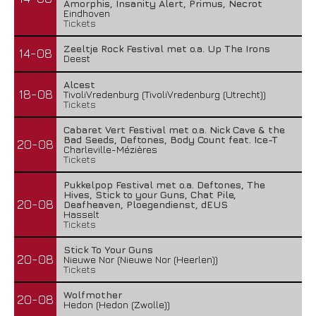
Amorphis, Insanity Alert, Primus, Necrot
Eindhoven
Tickets
Zeeltje Rock Festival met o.a. Up The Irons
14-08
Deest
Alcest
18-08
TivoliVredenburg (TivoliVredenburg (Utrecht))
Tickets
Cabaret Vert Festival met o.a. Nick Cave & the
Bad Seeds, Deftones, Body Count feat. Ice-T
20-08
Charleville-Mézières
Tickets
Pukkelpop Festival met o.a. Deftones, The
Hives, Stick to your Guns, Chat Pile,
20-08
Deafheaven, Ploegendienst, dEUS
Hasselt
Tickets
Stick To Your Guns
20-08
Nieuwe Nor (Nieuwe Nor (Heerlen))
Tickets
Wolfmother
20-08
Hedon (Hedon (Zwolle))