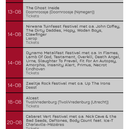
The Ghost Inside
13-08
Doornroosje (Doornroosje (Nijmegen))
Tickets
Nirwana Tuinfeest Festival met o.a. John Coffey,
The Dirty Daddies, Hiqpy, Wodan Boys,
14-08
Clawfinger
Lierop
Tickets
Dynamo MetalFest Festival met o.a. In Flames,
Lamb Of God, Testament, Overkill, Death Angel,
Urne, Slaughter To Prevail, Fit For An Autopsy,
14-08
Amorphis, Insanity Alert, Primus, Necrot
Eindhoven
Tickets
Zeeltje Rock Festival met o.a. Up The Irons
14-08
Deest
Alcest
18-08
TivoliVredenburg (TivoliVredenburg (Utrecht))
Tickets
Cabaret Vert Festival met o.a. Nick Cave & the
Bad Seeds, Deftones, Body Count feat. Ice-T
20-08
Charleville-Mézières
Tickets