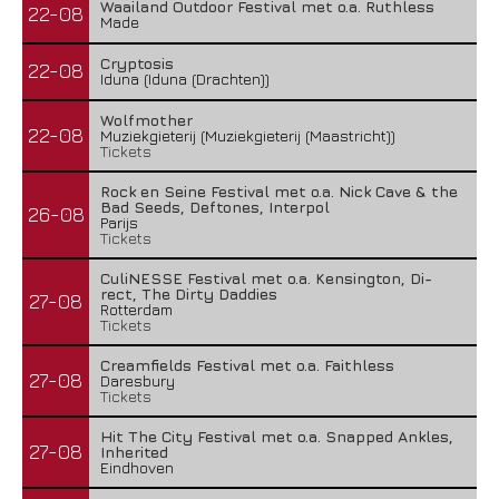
Waailand Outdoor Festival met o.a. Ruthless
22-08
Made
Cryptosis
22-08
Iduna (Iduna (Drachten))
Wolfmother
22-08
Muziekgieterij (Muziekgieterij (Maastricht))
Tickets
Rock en Seine Festival met o.a. Nick Cave & the
Bad Seeds, Deftones, Interpol
26-08
Parijs
Tickets
CuliNESSE Festival met o.a. Kensington, Di-
rect, The Dirty Daddies
27-08
Rotterdam
Tickets
Creamfields Festival met o.a. Faithless
27-08
Daresbury
Tickets
Hit The City Festival met o.a. Snapped Ankles,
27-08
Inherited
Eindhoven