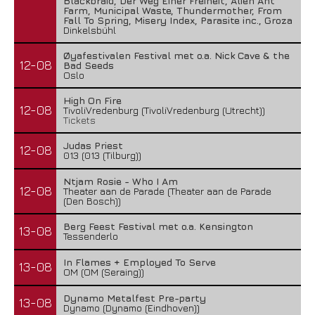
Blackbraid, Der Weg Einer Freiheit, Alien Ant
Farm, Municipal Waste, Thundermother, From
Fall To Spring, Misery Index, Parasite inc., Groza
Dinkelsbühl
Øyafestivalen Festival met o.a. Nick Cave & the
12-08
Bad Seeds
Oslo
High On Fire
12-08
TivoliVredenburg (TivoliVredenburg (Utrecht))
Tickets
Judas Priest
12-08
013 (013 (Tilburg))
Ntjam Rosie - Who I Am
12-08
Theater aan de Parade (Theater aan de Parade
(Den Bosch))
Berg Feest Festival met o.a. Kensington
13-08
Tessenderlo
In Flames + Employed To Serve
13-08
OM (OM (Seraing))
Dynamo Metalfest Pre-party
13-08
Dynamo (Dynamo (Eindhoven))