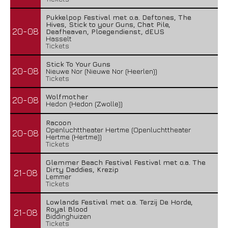
Pukkelpop Festival met o.a. Deftones, The
Hives, Stick to your Guns, Chat Pile,
20-08
Deafheaven, Ploegendienst, dEUS
Hasselt
Tickets
Stick To Your Guns
20-08
Nieuwe Nor (Nieuwe Nor (Heerlen))
Tickets
Wolfmother
20-08
Hedon (Hedon (Zwolle))
Racoon
Openluchttheater Hertme (Openluchttheater
20-08
Hertme (Hertme))
Tickets
Glemmer Beach Festival Festival met o.a. The
Dirty Daddies, Krezip
21-08
Lemmer
Tickets
Lowlands Festival met o.a. Terzij De Horde,
Royal Blood
21-08
Biddinghuizen
Tickets