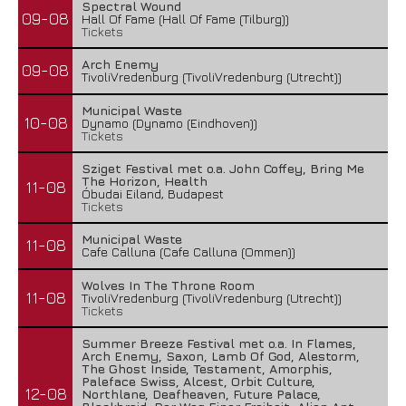
Spectral Wound
09-08
Hall Of Fame (Hall Of Fame (Tilburg))
Tickets
Arch Enemy
09-08
TivoliVredenburg (TivoliVredenburg (Utrecht))
Municipal Waste
10-08
Dynamo (Dynamo (Eindhoven))
Tickets
Sziget Festival met o.a. John Coffey, Bring Me
The Horizon, Health
11-08
Óbudai Eiland, Budapest
Tickets
Municipal Waste
11-08
Cafe Calluna (Cafe Calluna (Ommen))
Wolves In The Throne Room
11-08
TivoliVredenburg (TivoliVredenburg (Utrecht))
Tickets
Summer Breeze Festival met o.a. In Flames,
Arch Enemy, Saxon, Lamb Of God, Alestorm,
The Ghost Inside, Testament, Amorphis,
Paleface Swiss, Alcest, Orbit Culture,
12-08
Northlane, Deafheaven, Future Palace,