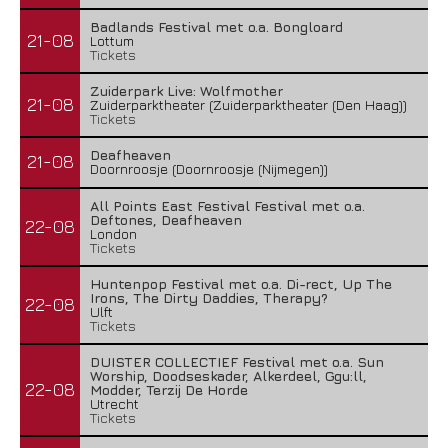
Badlands Festival met o.a. Bongloard
21-08
Lottum
Tickets
Zuiderpark Live: Wolfmother
21-08
Zuiderparktheater (Zuiderparktheater (Den Haag))
Tickets
Deafheaven
21-08
Doornroosje (Doornroosje (Nijmegen))
All Points East Festival Festival met o.a.
Deftones, Deafheaven
22-08
London
Tickets
Huntenpop Festival met o.a. Di-rect, Up The
Irons, The Dirty Daddies, Therapy?
22-08
Ulft
Tickets
DUISTER COLLECTIEF Festival met o.a. Sun
Worship, Doodseskader, Alkerdeel, Ggu:ll,
22-08
Modder, Terzij De Horde
Utrecht
Tickets