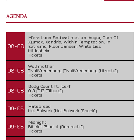
AGENDA
M'era Luna Festival met o.a. Auger, Clan Of
Xymox, Xandria, Within Temptation, In
08-08
Extremo, Floor Jansen, White Lies
Hildesheim
Tickets
Wolfmother
08-08
TivoliVredenburg (TivoliVredenburg (Utrecht))
Tickets
Body Count ft. Ice-T
08-08
013 (013 (Tilburg))
Tickets
Hatebreed
09-08
Het Bolwerk (Het Bolwerk (Sneek))
Midnight
09-08
Bibelot (Bibelot (Dordrecht))
Tickets