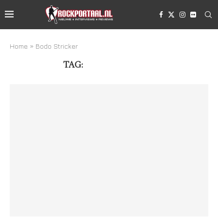
Home
»
Bodo Stricker
TAG:
BODO STRICKER