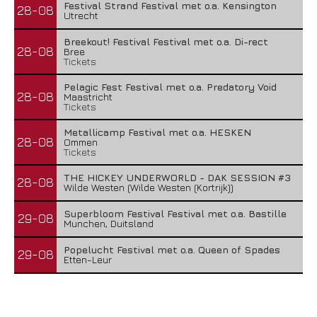
Festival Strand Festival met o.a. Kensington
28-08
Utrecht
Breekout! Festival Festival met o.a. Di-rect
28-08
Bree
Tickets
Pelagic Fest Festival met o.a. Predatory Void
28-08
Maastricht
Tickets
Metallicamp Festival met o.a. HESKEN
28-08
Ommen
Tickets
THE HICKEY UNDERWORLD - DAK SESSION #3
28-08
Wilde Westen (Wilde Westen (Kortrijk))
Superbloom Festival Festival met o.a. Bastille
29-08
Munchen, Duitsland
Popelucht Festival met o.a. Queen of Spades
29-08
Etten-Leur