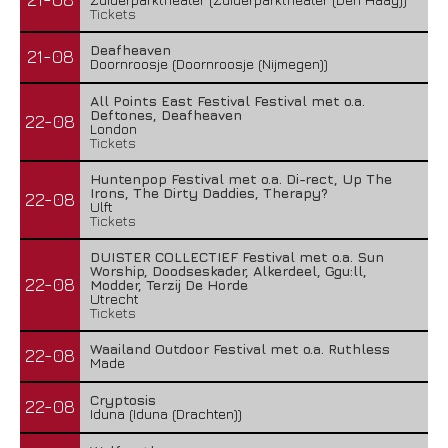
Tickets
Deafheaven
21-08
Doornroosje (Doornroosje (Nijmegen))
All Points East Festival Festival met o.a.
Deftones, Deafheaven
22-08
London
Tickets
Huntenpop Festival met o.a. Di-rect, Up The
Irons, The Dirty Daddies, Therapy?
22-08
Ulft
Tickets
DUISTER COLLECTIEF Festival met o.a. Sun
Worship, Doodseskader, Alkerdeel, Ggu:ll,
22-08
Modder, Terzij De Horde
Utrecht
Tickets
Waailand Outdoor Festival met o.a. Ruthless
22-08
Made
Cryptosis
22-08
Iduna (Iduna (Drachten))