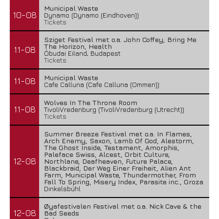
Municipal Waste
10-08
Dynamo (Dynamo (Eindhoven))
Tickets
Sziget Festival met o.a. John Coffey, Bring Me
The Horizon, Health
11-08
Óbudai Eiland, Budapest
Tickets
Municipal Waste
11-08
Cafe Calluna (Cafe Calluna (Ommen))
Wolves In The Throne Room
11-08
TivoliVredenburg (TivoliVredenburg (Utrecht))
Tickets
Summer Breeze Festival met o.a. In Flames,
Arch Enemy, Saxon, Lamb Of God, Alestorm,
The Ghost Inside, Testament, Amorphis,
Paleface Swiss, Alcest, Orbit Culture,
12-08
Northlane, Deafheaven, Future Palace,
Blackbraid, Der Weg Einer Freiheit, Alien Ant
Farm, Municipal Waste, Thundermother, From
Fall To Spring, Misery Index, Parasite inc., Groza
Dinkelsbühl
Øyafestivalen Festival met o.a. Nick Cave & the
12-08
Bad Seeds