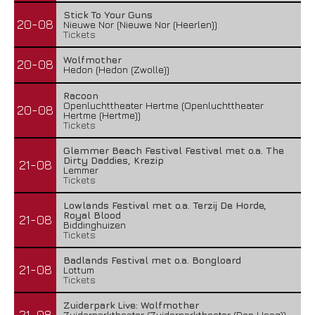
Stick To Your Guns
20-08
Nieuwe Nor (Nieuwe Nor (Heerlen))
Tickets
Wolfmother
20-08
Hedon (Hedon (Zwolle))
Racoon
Openluchttheater Hertme (Openluchttheater
20-08
Hertme (Hertme))
Tickets
Glemmer Beach Festival Festival met o.a. The
Dirty Daddies, Krezip
21-08
Lemmer
Tickets
Lowlands Festival met o.a. Terzij De Horde,
Royal Blood
21-08
Biddinghuizen
Tickets
Badlands Festival met o.a. Bongloard
21-08
Lottum
Tickets
Zuiderpark Live: Wolfmother
21-08
Zuiderparktheater (Zuiderparktheater (Den Haag))