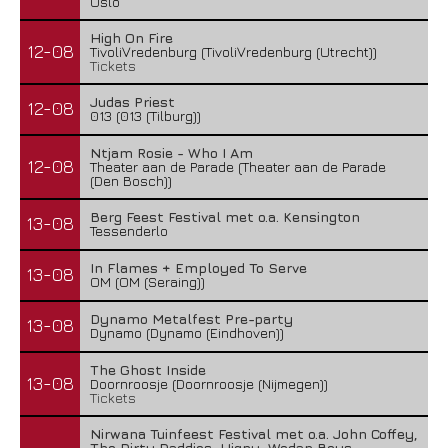
Oslo
High On Fire
12-08
TivoliVredenburg (TivoliVredenburg (Utrecht))
Tickets
Judas Priest
12-08
013 (013 (Tilburg))
Ntjam Rosie - Who I Am
12-08
Theater aan de Parade (Theater aan de Parade
(Den Bosch))
Berg Feest Festival met o.a. Kensington
13-08
Tessenderlo
In Flames + Employed To Serve
13-08
OM (OM (Seraing))
Dynamo Metalfest Pre-party
13-08
Dynamo (Dynamo (Eindhoven))
The Ghost Inside
13-08
Doornroosje (Doornroosje (Nijmegen))
Tickets
Nirwana Tuinfeest Festival met o.a. John Coffey,
The Dirty Daddies, Hiqpy, Wodan Boys,