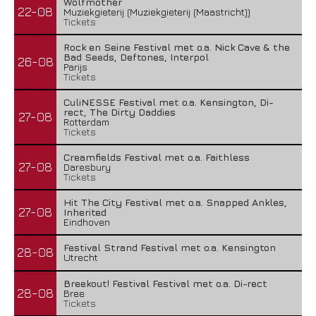
Wolfmother
22-08
Muziekgieterij (Muziekgieterij (Maastricht))
Tickets
Rock en Seine Festival met o.a. Nick Cave & the
Bad Seeds, Deftones, Interpol
26-08
Parijs
Tickets
CuliNESSE Festival met o.a. Kensington, Di-
rect, The Dirty Daddies
27-08
Rotterdam
Tickets
Creamfields Festival met o.a. Faithless
27-08
Daresbury
Tickets
Hit The City Festival met o.a. Snapped Ankles,
27-08
Inherited
Eindhoven
Festival Strand Festival met o.a. Kensington
28-08
Utrecht
Breekout! Festival Festival met o.a. Di-rect
28-08
Bree
Tickets