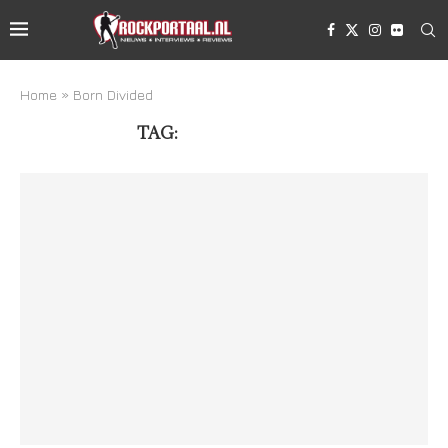
Home
»
Born Divided
TAG:
BORN DIVIDED