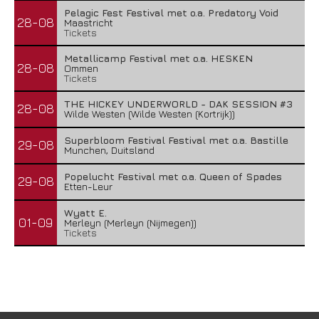
Pelagic Fest Festival met o.a. Predatory Void
28-08
Maastricht
Tickets
Metallicamp Festival met o.a. HESKEN
28-08
Ommen
Tickets
THE HICKEY UNDERWORLD - DAK SESSION #3
28-08
Wilde Westen (Wilde Westen (Kortrijk))
Superbloom Festival Festival met o.a. Bastille
29-08
Munchen, Duitsland
Popelucht Festival met o.a. Queen of Spades
29-08
Etten-Leur
Wyatt E.
01-09
Merleyn (Merleyn (Nijmegen))
Tickets