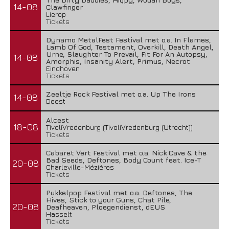
14-08
Clawfinger
Lierop
Tickets
Dynamo MetalFest Festival met o.a. In Flames,
Lamb Of God, Testament, Overkill, Death Angel,
Urne, Slaughter To Prevail, Fit For An Autopsy,
14-08
Amorphis, Insanity Alert, Primus, Necrot
Eindhoven
Tickets
Zeeltje Rock Festival met o.a. Up The Irons
14-08
Deest
Alcest
18-08
TivoliVredenburg (TivoliVredenburg (Utrecht))
Tickets
Cabaret Vert Festival met o.a. Nick Cave & the
Bad Seeds, Deftones, Body Count feat. Ice-T
20-08
Charleville-Mézières
Tickets
Pukkelpop Festival met o.a. Deftones, The
Hives, Stick to your Guns, Chat Pile,
20-08
Deafheaven, Ploegendienst, dEUS
Hasselt
Tickets