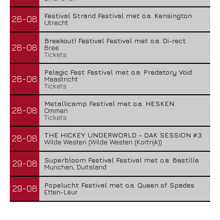
Festival Strand Festival met o.a. Kensington
28-08
Utrecht
Breekout! Festival Festival met o.a. Di-rect
28-08
Bree
Tickets
Pelagic Fest Festival met o.a. Predatory Void
28-08
Maastricht
Tickets
Metallicamp Festival met o.a. HESKEN
28-08
Ommen
Tickets
THE HICKEY UNDERWORLD - DAK SESSION #3
28-08
Wilde Westen (Wilde Westen (Kortrijk))
Superbloom Festival Festival met o.a. Bastille
29-08
Munchen, Duitsland
Popelucht Festival met o.a. Queen of Spades
29-08
Etten-Leur