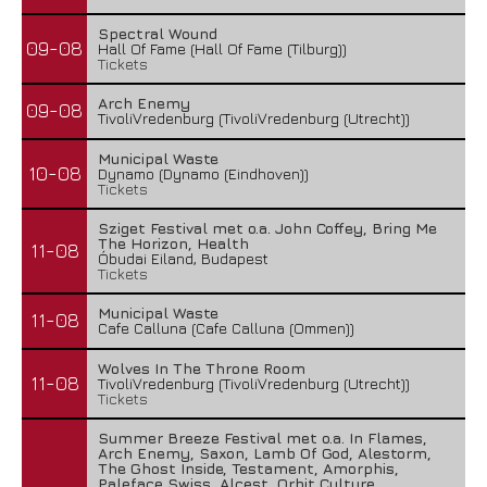
Spectral Wound
09-08
Hall Of Fame (Hall Of Fame (Tilburg))
Tickets
Arch Enemy
09-08
TivoliVredenburg (TivoliVredenburg (Utrecht))
Municipal Waste
10-08
Dynamo (Dynamo (Eindhoven))
Tickets
Sziget Festival met o.a. John Coffey, Bring Me
The Horizon, Health
11-08
Óbudai Eiland, Budapest
Tickets
Municipal Waste
11-08
Cafe Calluna (Cafe Calluna (Ommen))
Wolves In The Throne Room
11-08
TivoliVredenburg (TivoliVredenburg (Utrecht))
Tickets
Summer Breeze Festival met o.a. In Flames,
Arch Enemy, Saxon, Lamb Of God, Alestorm,
The Ghost Inside, Testament, Amorphis,
Paleface Swiss, Alcest, Orbit Culture,