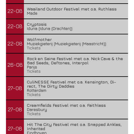
Waailand Outdoor Festival met o.a. Ruthless
22-08
Made
Cryptosis
22-08
Iduna (Iduna (Drachten))
Wolfmother
22-08
Muziekgieterij (Muziekgieterij (Maastricht))
Tickets
Rock en Seine Festival met o.a. Nick Cave & the
Bad Seeds, Deftones, Interpol
26-08
Parijs
Tickets
CuliNESSE Festival met o.a. Kensington, Di-
rect, The Dirty Daddies
27-08
Rotterdam
Tickets
Creamfields Festival met o.a. Faithless
27-08
Daresbury
Tickets
Hit The City Festival met o.a. Snapped Ankles,
27-08
Inherited
Eindhoven