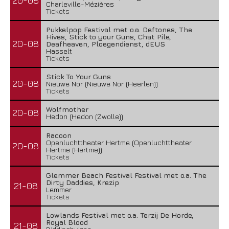
20-08
Charleville-Mézières
Tickets
Pukkelpop Festival met o.a. Deftones, The
Hives, Stick to your Guns, Chat Pile,
20-08
Deafheaven, Ploegendienst, dEUS
Hasselt
Tickets
Stick To Your Guns
20-08
Nieuwe Nor (Nieuwe Nor (Heerlen))
Tickets
Wolfmother
20-08
Hedon (Hedon (Zwolle))
Racoon
Openluchttheater Hertme (Openluchttheater
20-08
Hertme (Hertme))
Tickets
Glemmer Beach Festival Festival met o.a. The
Dirty Daddies, Krezip
21-08
Lemmer
Tickets
Lowlands Festival met o.a. Terzij De Horde,
Royal Blood
21-08