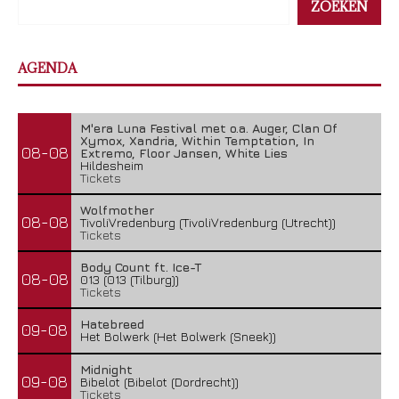
ZOEKEN
AGENDA
M'era Luna Festival met o.a. Auger, Clan Of
Xymox, Xandria, Within Temptation, In
08-08
Extremo, Floor Jansen, White Lies
Hildesheim
Tickets
Wolfmother
08-08
TivoliVredenburg (TivoliVredenburg (Utrecht))
Tickets
Body Count ft. Ice-T
08-08
013 (013 (Tilburg))
Tickets
Hatebreed
09-08
Het Bolwerk (Het Bolwerk (Sneek))
Midnight
09-08
Bibelot (Bibelot (Dordrecht))
Tickets