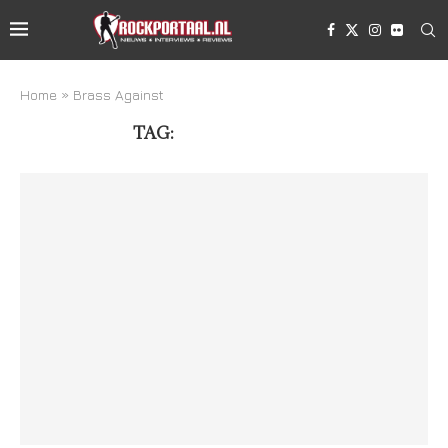
Home
»
Brass Against
TAG:
BRASS AGAINST