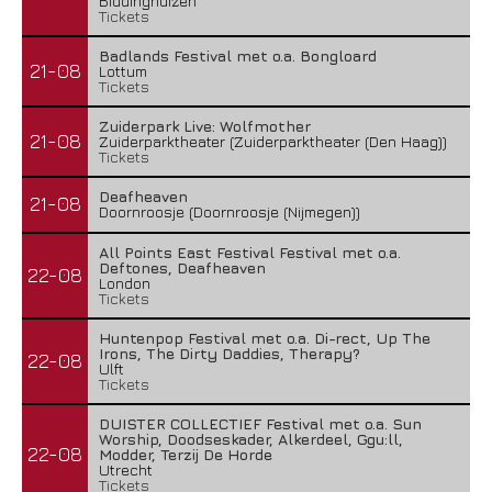
Biddinghuizen
Tickets
Badlands Festival met o.a. Bongloard
21-08
Lottum
Tickets
Zuiderpark Live: Wolfmother
21-08
Zuiderparktheater (Zuiderparktheater (Den Haag))
Tickets
Deafheaven
21-08
Doornroosje (Doornroosje (Nijmegen))
All Points East Festival Festival met o.a.
Deftones, Deafheaven
22-08
London
Tickets
Huntenpop Festival met o.a. Di-rect, Up The
Irons, The Dirty Daddies, Therapy?
22-08
Ulft
Tickets
DUISTER COLLECTIEF Festival met o.a. Sun
Worship, Doodseskader, Alkerdeel, Ggu:ll,
22-08
Modder, Terzij De Horde
Utrecht
Tickets