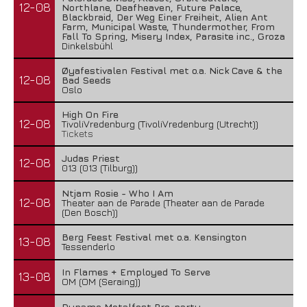
12-08
Northlane, Deafheaven, Future Palace,
Blackbraid, Der Weg Einer Freiheit, Alien Ant
Farm, Municipal Waste, Thundermother, From
Fall To Spring, Misery Index, Parasite inc., Groza
Dinkelsbühl
Øyafestivalen Festival met o.a. Nick Cave & the
12-08
Bad Seeds
Oslo
High On Fire
12-08
TivoliVredenburg (TivoliVredenburg (Utrecht))
Tickets
Judas Priest
12-08
013 (013 (Tilburg))
Ntjam Rosie - Who I Am
12-08
Theater aan de Parade (Theater aan de Parade
(Den Bosch))
Berg Feest Festival met o.a. Kensington
13-08
Tessenderlo
In Flames + Employed To Serve
13-08
OM (OM (Seraing))
Dynamo Metalfest Pre-party