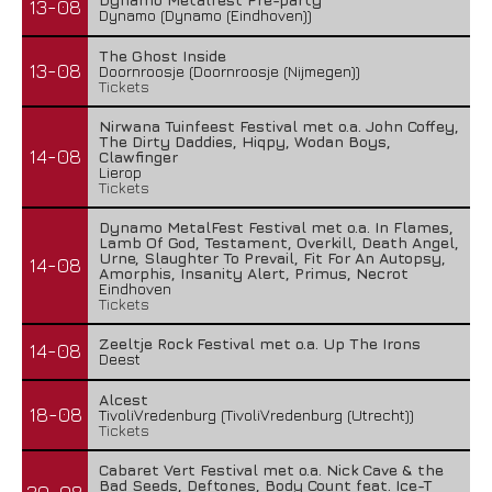
13-08
Dynamo (Dynamo (Eindhoven))
The Ghost Inside
13-08
Doornroosje (Doornroosje (Nijmegen))
Tickets
Nirwana Tuinfeest Festival met o.a. John Coffey,
The Dirty Daddies, Hiqpy, Wodan Boys,
14-08
Clawfinger
Lierop
Tickets
Dynamo MetalFest Festival met o.a. In Flames,
Lamb Of God, Testament, Overkill, Death Angel,
Urne, Slaughter To Prevail, Fit For An Autopsy,
14-08
Amorphis, Insanity Alert, Primus, Necrot
Eindhoven
Tickets
Zeeltje Rock Festival met o.a. Up The Irons
14-08
Deest
Alcest
18-08
TivoliVredenburg (TivoliVredenburg (Utrecht))
Tickets
Cabaret Vert Festival met o.a. Nick Cave & the
Bad Seeds, Deftones, Body Count feat. Ice-T