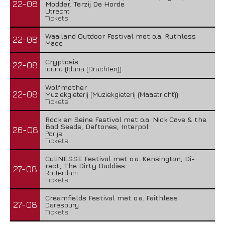
22-08
Modder, Terzij De Horde
Utrecht
Tickets
Waailand Outdoor Festival met o.a. Ruthless
22-08
Made
Cryptosis
22-08
Iduna (Iduna (Drachten))
Wolfmother
22-08
Muziekgieterij (Muziekgieterij (Maastricht))
Tickets
Rock en Seine Festival met o.a. Nick Cave & the
Bad Seeds, Deftones, Interpol
26-08
Parijs
Tickets
CuliNESSE Festival met o.a. Kensington, Di-
rect, The Dirty Daddies
27-08
Rotterdam
Tickets
Creamfields Festival met o.a. Faithless
27-08
Daresbury
Tickets