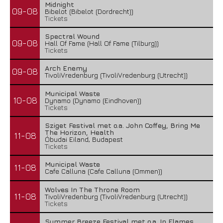
Midnight
09-08
Bibelot (Bibelot (Dordrecht))
Tickets
Spectral Wound
09-08
Hall Of Fame (Hall Of Fame (Tilburg))
Tickets
Arch Enemy
09-08
TivoliVredenburg (TivoliVredenburg (Utrecht))
Municipal Waste
10-08
Dynamo (Dynamo (Eindhoven))
Tickets
Sziget Festival met o.a. John Coffey, Bring Me
The Horizon, Health
11-08
Óbudai Eiland, Budapest
Tickets
Municipal Waste
11-08
Cafe Calluna (Cafe Calluna (Ommen))
Wolves In The Throne Room
11-08
TivoliVredenburg (TivoliVredenburg (Utrecht))
Tickets
Summer Breeze Festival met o.a. In Flames,