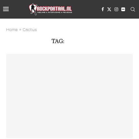
Home
»
Cactus
TAG:
CACTUS