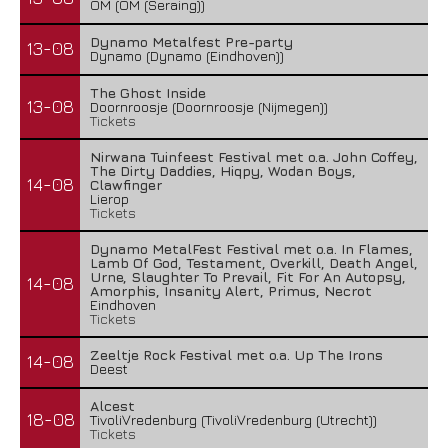
OM (OM (Seraing))
Dynamo Metalfest Pre-party
13-08
Dynamo (Dynamo (Eindhoven))
The Ghost Inside
13-08
Doornroosje (Doornroosje (Nijmegen))
Tickets
Nirwana Tuinfeest Festival met o.a. John Coffey,
The Dirty Daddies, Hiqpy, Wodan Boys,
14-08
Clawfinger
Lierop
Tickets
Dynamo MetalFest Festival met o.a. In Flames,
Lamb Of God, Testament, Overkill, Death Angel,
Urne, Slaughter To Prevail, Fit For An Autopsy,
14-08
Amorphis, Insanity Alert, Primus, Necrot
Eindhoven
Tickets
Zeeltje Rock Festival met o.a. Up The Irons
14-08
Deest
Alcest
18-08
TivoliVredenburg (TivoliVredenburg (Utrecht))
Tickets