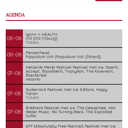
AGENDA
Igorrr + HEALTH
06-08
013 (013 (Tilburg))
Tickets
Panzerfaust
06-08
Poppodium Volt (Poppodium Volt (Sittard))
Hellsinki Metal Festival Festival met o.a. Opeth,
Accept, Bloodbath, Triptykon, The Kovenant,
07-08
Blackbraid
Helsinki
Suikerrock Festival met o.a. Editors, Hiqpy
07-08
Tienen
Tickets
Brakrock Festival met o.a. The Casualties, Hot
07-08
Water Music, No Turning Back, The Exploited
Duffel
AFF (Absolutely Free Festival) Festival met o.a.