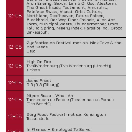
Arch Enemy, Saxon, Lamb Of God, Alestorm,
The Ghost Inside, Testament, Amorphis,
Paleface Swiss, Alcest, Orbit Culture,
12-08
Northlane, Deafheaven, Future Palace,
Blackbraid, Der Weg Einer Freiheit, Alien Ant
Farm, Municipal Waste, Thundermother, From
Fall To Spring, Misery Index, Parasite inc., Groza
Dinkelsbühl
Øyafestivalen Festival met o.a. Nick Cave & the
12-08
Bad Seeds
Oslo
High On Fire
12-08
TivoliVredenburg (TivoliVredenburg (Utrecht))
Tickets
Judas Priest
12-08
013 (013 (Tilburg))
Ntjam Rosie - Who I Am
12-08
Theater aan de Parade (Theater aan de Parade
(Den Bosch))
Berg Feest Festival met o.a. Kensington
13-08
Tessenderlo
In Flames + Employed To Serve
13-08