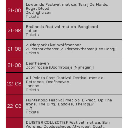
Lowlands Festival met o.a. Terzij De Horde,
Royal Blood
21-08
Biddinghuizen
Tickets
Badlands Festival met o.a. Bongloard
21-08
Lottum
Tickets
Zuiderpark Live: Wolfmother
21-08
Zuiderparktheater (Zuiderparktheater (Den Haag))
Tickets
Deafheaven
21-08
Doornroosje (Doornroosje (Nijmegen))
All Points East Festival Festival met o.a.
Deftones, Deafheaven
22-08
London
Tickets
Huntenpop Festival met o.a. Di-rect, Up The
Irons, The Dirty Daddies, Therapy?
22-08
Ulft
Tickets
DUISTER COLLECTIEF Festival met o.a. Sun
Worship, Doodseskader, Alkerdeel, Ggu:ll,