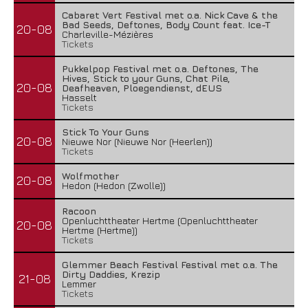
Cabaret Vert Festival met o.a. Nick Cave & the
Bad Seeds, Deftones, Body Count feat. Ice-T
20-08
Charleville-Mézières
Tickets
Pukkelpop Festival met o.a. Deftones, The
Hives, Stick to your Guns, Chat Pile,
20-08
Deafheaven, Ploegendienst, dEUS
Hasselt
Tickets
Stick To Your Guns
20-08
Nieuwe Nor (Nieuwe Nor (Heerlen))
Tickets
Wolfmother
20-08
Hedon (Hedon (Zwolle))
Racoon
Openluchttheater Hertme (Openluchttheater
20-08
Hertme (Hertme))
Tickets
Glemmer Beach Festival Festival met o.a. The
Dirty Daddies, Krezip
21-08
Lemmer
Tickets