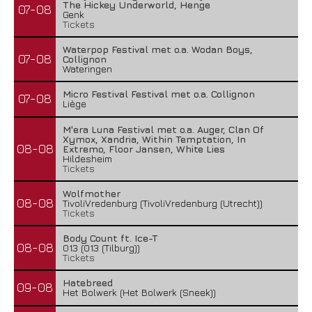
The Hickey Underworld, Henge
07-08
Genk
Tickets
Waterpop Festival met o.a. Wodan Boys,
07-08
Collignon
Wateringen
Micro Festival Festival met o.a. Collignon
07-08
Liège
M'era Luna Festival met o.a. Auger, Clan Of
Xymox, Xandria, Within Temptation, In
08-08
Extremo, Floor Jansen, White Lies
Hildesheim
Tickets
Wolfmother
08-08
TivoliVredenburg (TivoliVredenburg (Utrecht))
Tickets
Body Count ft. Ice-T
08-08
013 (013 (Tilburg))
Tickets
Hatebreed
09-08
Het Bolwerk (Het Bolwerk (Sneek))