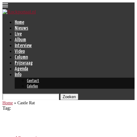
Home
Nieuws
Live
Album
Interview
Video
Column
Prijsvraag
Agenda
Info
Contact
Colofon
Zoeken
Home
»
Castle Rat
Tag:
Castle Rat