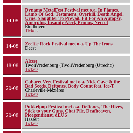
Dynamo MetalFest Festival met o.a. In Flames,
Lamb Of God, Testament, Overkill, Death Angel,
Urne, Slaughter To Prevail, Fit For An Autopsy,
14-08
Amorphis, Insanity Alert, Primus, Necrot
Eindhoven
Tickets
Zeeltje Rock Festival met o.a. Up The Irons
14-08
Deest
Alcest
18-08
TivoliVredenburg (TivoliVredenburg (Utrecht))
Tickets
Cabaret Vert Festival met o.a. Nick Cave & the
Bad Seeds, Deftones, Body Count feat. Ice-T
20-08
Charleville-Mézières
Tickets
Pukkelpop Festival met o.a. Deftones, The Hives,
Stick to your Guns, Chat Pile, Deafheaven,
20-08
Ploegendienst, dEUS
Hasselt
Tickets