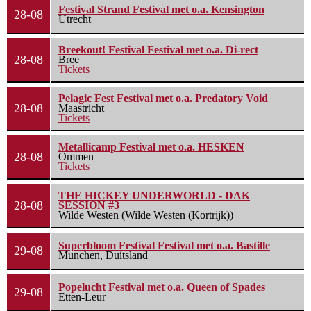
Festival Strand Festival met o.a. Kensington
28-08
Utrecht
Breekout! Festival Festival met o.a. Di-rect
28-08
Bree
Tickets
Pelagic Fest Festival met o.a. Predatory Void
28-08
Maastricht
Tickets
Metallicamp Festival met o.a. HESKEN
28-08
Ommen
Tickets
THE HICKEY UNDERWORLD - DAK
28-08
SESSION #3
Wilde Westen (Wilde Westen (Kortrijk))
Superbloom Festival Festival met o.a. Bastille
29-08
Munchen, Duitsland
Popelucht Festival met o.a. Queen of Spades
29-08
Etten-Leur