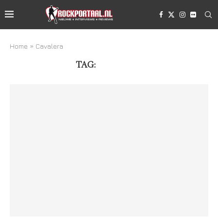
Home
»
Cavalera
TAG:
CAVALERA