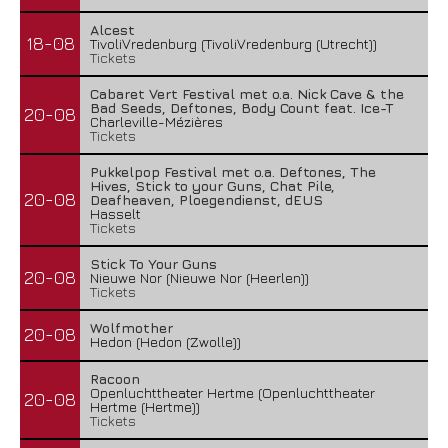
Alcest
18-08
TivoliVredenburg (TivoliVredenburg (Utrecht))
Tickets
Cabaret Vert Festival met o.a. Nick Cave & the
Bad Seeds, Deftones, Body Count feat. Ice-T
20-08
Charleville-Mézières
Tickets
Pukkelpop Festival met o.a. Deftones, The
Hives, Stick to your Guns, Chat Pile,
20-08
Deafheaven, Ploegendienst, dEUS
Hasselt
Tickets
Stick To Your Guns
20-08
Nieuwe Nor (Nieuwe Nor (Heerlen))
Tickets
Wolfmother
20-08
Hedon (Hedon (Zwolle))
Racoon
Openluchttheater Hertme (Openluchttheater
20-08
Hertme (Hertme))
Tickets