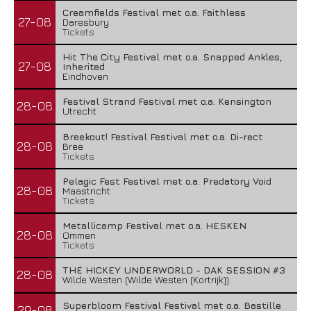
Creamfields Festival met o.a. Faithless
27-08
Daresbury
Tickets
Hit The City Festival met o.a. Snapped Ankles,
27-08
Inherited
Eindhoven
Festival Strand Festival met o.a. Kensington
28-08
Utrecht
Breekout! Festival Festival met o.a. Di-rect
28-08
Bree
Tickets
Pelagic Fest Festival met o.a. Predatory Void
28-08
Maastricht
Tickets
Metallicamp Festival met o.a. HESKEN
28-08
Ommen
Tickets
THE HICKEY UNDERWORLD - DAK SESSION #3
28-08
Wilde Westen (Wilde Westen (Kortrijk))
Superbloom Festival Festival met o.a. Bastille
29-08