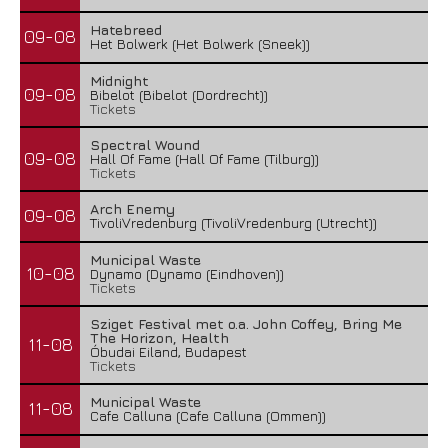
Hatebreed
09-08
Het Bolwerk (Het Bolwerk (Sneek))
Midnight
09-08
Bibelot (Bibelot (Dordrecht))
Tickets
Spectral Wound
09-08
Hall Of Fame (Hall Of Fame (Tilburg))
Tickets
Arch Enemy
09-08
TivoliVredenburg (TivoliVredenburg (Utrecht))
Municipal Waste
10-08
Dynamo (Dynamo (Eindhoven))
Tickets
Sziget Festival met o.a. John Coffey, Bring Me
The Horizon, Health
11-08
Óbudai Eiland, Budapest
Tickets
Municipal Waste
11-08
Cafe Calluna (Cafe Calluna (Ommen))