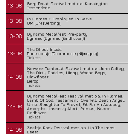
Berg Feest Festival met o.a. Kensington
13-08
Tessenderlo
In Flames + Employed To Serve
13-08
OM (OM (Seraing))
Dynamo Metalfest Pre-party
13-08
Dynamo (Dynamo (Eindhoven))
The Ghost Inside
13-08
Doornroosje (Doornroosje (Nijmegen))
Tickets
Nirwana Tuinfeest Festival met o.a. John Coffey,
The Dirty Daddies, Hiqpy, Wodan Boys,
14-08
Clawfinger
Lierop
Tickets
Dynamo MetalFest Festival met o.a. In Flames,
Lamb Of God, Testament, Overkill, Death Angel,
Urne, Slaughter To Prevail, Fit For An Autopsy,
14-08
Amorphis, Insanity Alert, Primus, Necrot
Eindhoven
Tickets
Zeeltje Rock Festival met o.a. Up The Irons
14-08
Deest