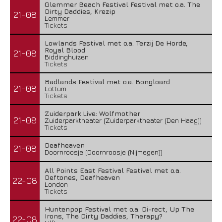
Glemmer Beach Festival Festival met o.a. The
Dirty Daddies, Krezip
21-08
Lemmer
Tickets
Lowlands Festival met o.a. Terzij De Horde,
Royal Blood
21-08
Biddinghuizen
Tickets
Badlands Festival met o.a. Bongloard
21-08
Lottum
Tickets
Zuiderpark Live: Wolfmother
21-08
Zuiderparktheater (Zuiderparktheater (Den Haag))
Tickets
Deafheaven
21-08
Doornroosje (Doornroosje (Nijmegen))
All Points East Festival Festival met o.a.
Deftones, Deafheaven
22-08
London
Tickets
Huntenpop Festival met o.a. Di-rect, Up The
Irons, The Dirty Daddies, Therapy?
22-08