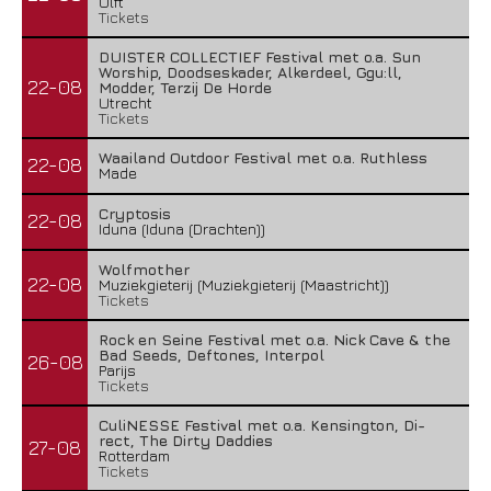
Ulft
Tickets
DUISTER COLLECTIEF Festival met o.a. Sun
Worship, Doodseskader, Alkerdeel, Ggu:ll,
22-08
Modder, Terzij De Horde
Utrecht
Tickets
Waailand Outdoor Festival met o.a. Ruthless
22-08
Made
Cryptosis
22-08
Iduna (Iduna (Drachten))
Wolfmother
22-08
Muziekgieterij (Muziekgieterij (Maastricht))
Tickets
Rock en Seine Festival met o.a. Nick Cave & the
Bad Seeds, Deftones, Interpol
26-08
Parijs
Tickets
CuliNESSE Festival met o.a. Kensington, Di-
rect, The Dirty Daddies
27-08
Rotterdam
Tickets