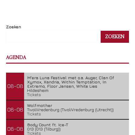
Zoeken
ZOEKEN
AGENDA
M'era Luna Festival met o.a. Auger, Clan Of
Xymox, Xandria, Within Temptation, In
08-08
Extremo, Floor Jansen, White Lies
Hildesheim
Tickets
Wolfmother
08-08
TivoliVredenburg (TivoliVredenburg (Utrecht))
Tickets
Body Count ft. Ice-T
08-08
013 (013 (Tilburg))
Tickets