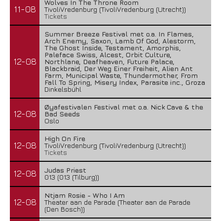
Wolves In The Throne Room
11-08
TivoliVredenburg (TivoliVredenburg (Utrecht))
Tickets
Summer Breeze Festival met o.a. In Flames,
Arch Enemy, Saxon, Lamb Of God, Alestorm,
The Ghost Inside, Testament, Amorphis,
Paleface Swiss, Alcest, Orbit Culture,
12-08
Northlane, Deafheaven, Future Palace,
Blackbraid, Der Weg Einer Freiheit, Alien Ant
Farm, Municipal Waste, Thundermother, From
Fall To Spring, Misery Index, Parasite inc., Groza
Dinkelsbühl
Øyafestivalen Festival met o.a. Nick Cave & the
12-08
Bad Seeds
Oslo
High On Fire
12-08
TivoliVredenburg (TivoliVredenburg (Utrecht))
Tickets
Judas Priest
12-08
013 (013 (Tilburg))
Ntjam Rosie - Who I Am
12-08
Theater aan de Parade (Theater aan de Parade
(Den Bosch))