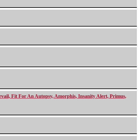
ail, Fit For An Autopsy, Amorphis, Insanity Alert, Primus,