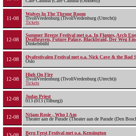
Cafe Calluna (Cafe Calluna (Ommen))
Wolves In The Throne Room
11-08
TivoliVredenburg (TivoliVredenburg (Utrecht))
Tickets
Summer Breeze Festival met o.a. In Flames, Arch Ene
12-08
Deafheaven, Future Palace, Blackbraid, Der Weg Eine
Dinkelsbühl
Øyafestivalen Festival met o.a. Nick Cave & the Bad 
12-08
Oslo
High On Fire
12-08
TivoliVredenburg (TivoliVredenburg (Utrecht))
Tickets
Judas Priest
12-08
013 (013 (Tilburg))
Ntjam Rosie - Who I Am
12-08
Theater aan de Parade (Theater aan de Parade (Den Bosc
Berg Feest Festival met o.a. Kensington
13-08