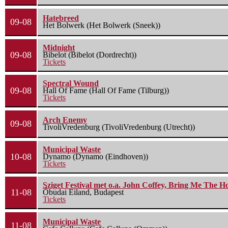
Hatebreed
09-08
Het Bolwerk (Het Bolwerk (Sneek))
Midnight
09-08
Bibelot (Bibelot (Dordrecht))
Tickets
Spectral Wound
09-08
Hall Of Fame (Hall Of Fame (Tilburg))
Tickets
Arch Enemy
09-08
TivoliVredenburg (TivoliVredenburg (Utrecht))
Municipal Waste
10-08
Dynamo (Dynamo (Eindhoven))
Tickets
Sziget Festival met o.a. John Coffey, Bring Me The H
11-08
Óbudai Eiland, Budapest
Tickets
Municipal Waste
11-08