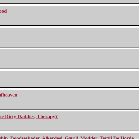
lood
eafheaven
The Dirty Daddies, Therapy?
, Doodseskader, Alkerdeel, Ggu:ll, Modder, Terzij De Horde