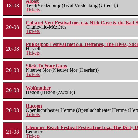
Alcest
18-08
TivoliVredenburg (TivoliVredenburg (Utrecht))
Tickets
Cabaret Vert Festival met o.a. Nick Cave & the Bad S
20-08
Charleville-Mézières
Tickets
Pukkelpop Festival met o.a. Deftones, The Hives, Sti
20-08
Hasselt
Tickets
Stick To Your Guns
20-08
Nieuwe Nor (Nieuwe Nor (Heerlen))
Tickets
Wolfmother
20-08
Hedon (Hedon (Zwolle))
Racoon
20-08
Openluchttheater Hertme (Openluchttheater Hertme (Her
Tickets
Glemmer Beach Festival Festival met o.a. The Dirty D
21-08
Lemmer
Tickets