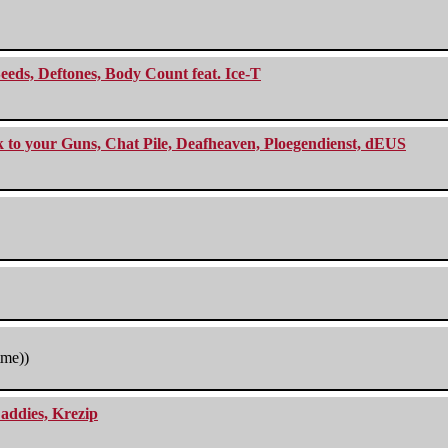
eeds, Deftones, Body Count feat. Ice-T
ck to your Guns, Chat Pile, Deafheaven, Ploegendienst, dEUS
tme))
addies, Krezip