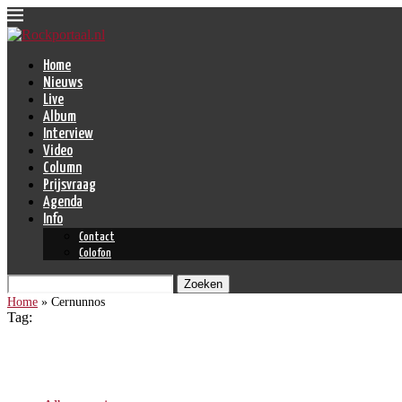
Home
Nieuws
Live
Album
Interview
Video
Column
Prijsvraag
Agenda
Info
Contact
Colofon
Zoeken
Home
»
Cernunnos
Tag:
Cernunnos