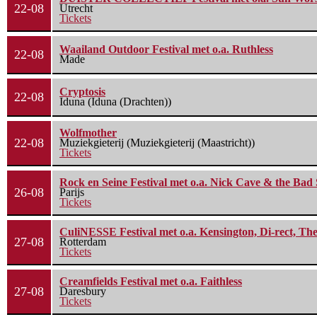
22-08
Utrecht
Tickets
Waailand Outdoor Festival met o.a. Ruthless
22-08
Made
Cryptosis
22-08
Iduna (Iduna (Drachten))
Wolfmother
22-08
Muziekgieterij (Muziekgieterij (Maastricht))
Tickets
Rock en Seine Festival met o.a. Nick Cave & the Bad 
26-08
Parijs
Tickets
CuliNESSE Festival met o.a. Kensington, Di-rect, Th
27-08
Rotterdam
Tickets
Creamfields Festival met o.a. Faithless
27-08
Daresbury
Tickets