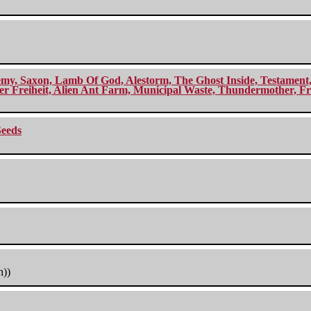
my, Saxon, Lamb Of God, Alestorm, The Ghost Inside, Testament, A
r Freiheit, Alien Ant Farm, Municipal Waste, Thundermother, Fro
Seeds
h))