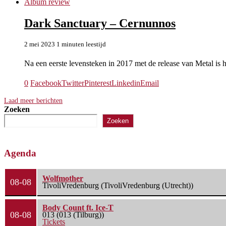
Album review
Dark Sanctuary – Cernunnos
2 mei 2023
1 minuten leestijd
Na een eerste levensteken in 2017 met de release van Metal is 
0
Facebook
Twitter
Pinterest
Linkedin
Email
Laad meer berichten
Zoeken
Zoeken
Agenda
Wolfmother
08-08
TivoliVredenburg (TivoliVredenburg (Utrecht))
Body Count ft. Ice-T
08-08
013 (013 (Tilburg))
Tickets