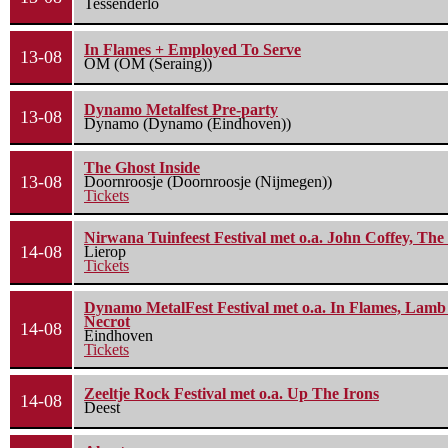
Tessenderlo
In Flames + Employed To Serve
13-08
OM (OM (Seraing))
Dynamo Metalfest Pre-party
13-08
Dynamo (Dynamo (Eindhoven))
The Ghost Inside
13-08
Doornroosje (Doornroosje (Nijmegen))
Tickets
Nirwana Tuinfeest Festival met o.a. John Coffey, Th
14-08
Lierop
Tickets
Dynamo MetalFest Festival met o.a. In Flames, Lamb O
Necrot
14-08
Eindhoven
Tickets
Zeeltje Rock Festival met o.a. Up The Irons
14-08
Deest