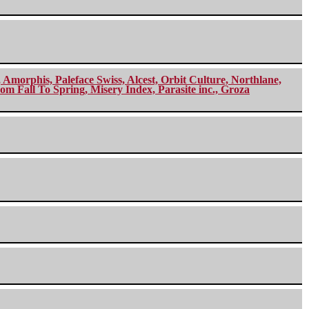
morphis, Paleface Swiss, Alcest, Orbit Culture, Northlane,
m Fall To Spring, Misery Index, Parasite inc., Groza