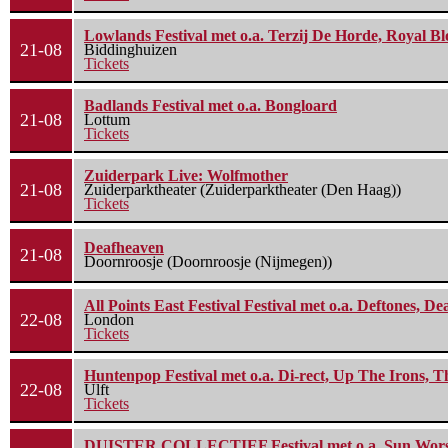
Lowlands Festival met o.a. Terzij De Horde, Royal B
21-08
Biddinghuizen
Tickets
Badlands Festival met o.a. Bongloard
21-08
Lottum
Tickets
Zuiderpark Live: Wolfmother
21-08
Zuiderparktheater (Zuiderparktheater (Den Haag))
Tickets
Deafheaven
21-08
Doornroosje (Doornroosje (Nijmegen))
All Points East Festival Festival met o.a. Deftones, D
22-08
London
Tickets
Huntenpop Festival met o.a. Di-rect, Up The Irons, 
22-08
Ulft
Tickets
DUISTER COLLECTIEF Festival met o.a. Sun Worship