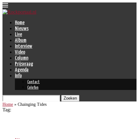
Home
Nieuws
Live
Album
Interview
Video
Column
Prijsvraag
Agenda
Info
Contact
Colofon
Zoeken
Home
»
Chainging Tides
Tag:
Chainging Tides