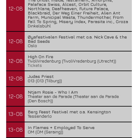
Paleface Swiss, Alcest, Orbit Culture,
12-08
Northlane, Deafheaven, Future Palace,
Blackbraid, Der Weg Einer Freiheit, Alien Ant
Farm, Municipal Waste, Thundermother, From
Fall To Spring, Misery Index, Parasite inc., Groza
Dinkelsbühl
Øyafestivalen Festival met o.a. Nick Cave & the
12-08
Bad Seeds
Oslo
High On Fire
12-08
TivoliVredenburg (TivoliVredenburg (Utrecht))
Tickets
Judas Priest
12-08
013 (013 (Tilburg))
Ntjam Rosie - Who I Am
12-08
Theater aan de Parade (Theater aan de Parade
(Den Bosch))
Berg Feest Festival met o.a. Kensington
13-08
Tessenderlo
In Flames + Employed To Serve
13-08
OM (OM (Seraing))