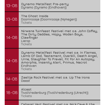
Dynamo Metalfest Pre-party
13-08
Dynamo (Dynamo (Eindhoven))
The Ghost Inside
13-08
Doornroosje (Doornroosje (Nijmegen))
Tickets
Nirwana Tuinfeest Festival met o.a. John Coffey,
The Dirty Daddies, Hiqpy, Wodan Boys,
14-08
Clawfinger
Lierop
Tickets
Dynamo MetalFest Festival met o.a. In Flames,
Lamb Of God, Testament, Overkill, Death Angel,
Urne, Slaughter To Prevail, Fit For An Autopsy,
14-08
Amorphis, Insanity Alert, Primus, Necrot
Eindhoven
Tickets
Zeeltje Rock Festival met o.a. Up The Irons
14-08
Deest
Alcest
18-08
TivoliVredenburg (TivoliVredenburg (Utrecht))
Tickets
Cabaret Vert Festival met o.a. Nick Cave & the