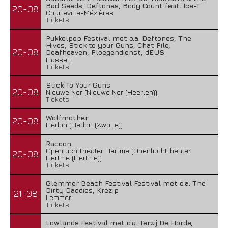
Bad Seeds, Deftones, Body Count feat. Ice-T
20-08
Charleville-Mézières
Tickets
Pukkelpop Festival met o.a. Deftones, The
Hives, Stick to your Guns, Chat Pile,
20-08
Deafheaven, Ploegendienst, dEUS
Hasselt
Tickets
Stick To Your Guns
20-08
Nieuwe Nor (Nieuwe Nor (Heerlen))
Tickets
Wolfmother
20-08
Hedon (Hedon (Zwolle))
Racoon
Openluchttheater Hertme (Openluchttheater
20-08
Hertme (Hertme))
Tickets
Glemmer Beach Festival Festival met o.a. The
Dirty Daddies, Krezip
21-08
Lemmer
Tickets
Lowlands Festival met o.a. Terzij De Horde,