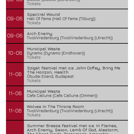
Tickets
Spectral Wound
09-08
Hall Of Fame (Hall Of Fame (Tilburg))
Tickets
Arch Enemy
09-08
TivoliVredenburg (TivoliVredenburg (Utrecht))
Municipal Waste
10-08
Dynamo (Dynamo (Eindhoven))
Tickets
Sziget Festival met o.a. John Coffey, Bring Me
The Horizon, Health
11-08
Óbudai Eiland, Budapest
Tickets
Municipal Waste
11-08
Cafe Calluna (Cafe Calluna (Ommen))
Wolves In The Throne Room
11-08
TivoliVredenburg (TivoliVredenburg (Utrecht))
Tickets
Summer Breeze Festival met o.a. In Flames,
Arch Enemy, Saxon, Lamb Of God, Alestorm,
The Ghost Inside, Testament, Amorphis,