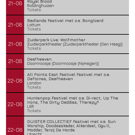
Royal Blood
21-08
Biddinghuizen
Tickets
Badlands Festival met o.a. Bongloard
21-08
Lottum
Tickets
Zuiderpark Live: Wolfmother
21-08
Zuiderparktheater (Zuiderparktheater (Den Haag))
Tickets
Deafheaven
21-08
Doornroosje (Doornroosje (Nijmegen))
All Points East Festival Festival met o.a.
Deftones, Deafheaven
22-08
London
Tickets
Huntenpop Festival met o.a. Di-rect, Up The
Irons, The Dirty Daddies, Therapy?
22-08
Ulft
Tickets
DUISTER COLLECTIEF Festival met o.a. Sun
Worship, Doodseskader, Alkerdeel, Ggu:ll,
22-08
Modder, Terzij De Horde
Utrecht