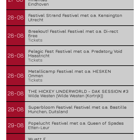
Eindhoven
Festival Strand Festival met o.a. Kensington
28-08
Utrecht
Breekout! Festival Festival met o.a. Di-rect
28-08
Bree
Tickets
Pelagic Fest Festival met o.a. Predatory Void
28-08
Maastricht
Tickets
Metallicamp Festival met o.a. HESKEN
28-08
Ommen
Tickets
THE HICKEY UNDERWORLD - DAK SESSION #3
28-08
Wilde Westen (Wilde Westen (Kortrijk))
Superbloom Festival Festival met o.a. Bastille
29-08
Munchen, Duitsland
Popelucht Festival met o.a. Queen of Spades
29-08
Etten-Leur
Wyatt E.