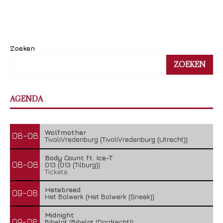
Zoeken
ZOEKEN
AGENDA
Wolfmother
08-08
TivoliVredenburg (TivoliVredenburg (Utrecht))
Body Count ft. Ice-T
08-08
013 (013 (Tilburg))
Tickets
Hatebreed
09-08
Het Bolwerk (Het Bolwerk (Sneek))
Midnight
09-08
Bibelot (Bibelot (Dordrecht))