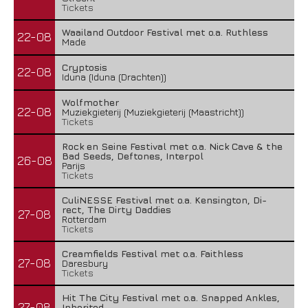
Tickets
Waailand Outdoor Festival met o.a. Ruthless
22-08
Made
Cryptosis
22-08
Iduna (Iduna (Drachten))
Wolfmother
22-08
Muziekgieterij (Muziekgieterij (Maastricht))
Tickets
Rock en Seine Festival met o.a. Nick Cave & the
Bad Seeds, Deftones, Interpol
26-08
Parijs
Tickets
CuliNESSE Festival met o.a. Kensington, Di-
rect, The Dirty Daddies
27-08
Rotterdam
Tickets
Creamfields Festival met o.a. Faithless
27-08
Daresbury
Tickets
Hit The City Festival met o.a. Snapped Ankles,
27-08
Inherited