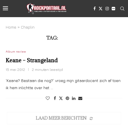
Home
»
Chaplin
TAG:
CHAPLIN
Album review
Keane – Strangeland
15 mei 2012
2 minuten leestijd
‘Keane? Bestaan die nog?’ vroeg mijn gitaardocent zich af toen
ik hem inlichtte over het …
LAAD MEER BERICHTEN