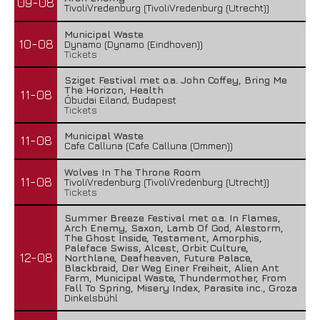
09-08
TivoliVredenburg (TivoliVredenburg (Utrecht))
Municipal Waste
10-08
Dynamo (Dynamo (Eindhoven))
Tickets
Sziget Festival met o.a. John Coffey, Bring Me
The Horizon, Health
11-08
Óbudai Eiland, Budapest
Tickets
Municipal Waste
11-08
Cafe Calluna (Cafe Calluna (Ommen))
Wolves In The Throne Room
11-08
TivoliVredenburg (TivoliVredenburg (Utrecht))
Tickets
Summer Breeze Festival met o.a. In Flames,
Arch Enemy, Saxon, Lamb Of God, Alestorm,
The Ghost Inside, Testament, Amorphis,
Paleface Swiss, Alcest, Orbit Culture,
12-08
Northlane, Deafheaven, Future Palace,
Blackbraid, Der Weg Einer Freiheit, Alien Ant
Farm, Municipal Waste, Thundermother, From
Fall To Spring, Misery Index, Parasite inc., Groza
Dinkelsbühl