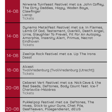
Nirwana Tuinfeest Festival met o.a. John Coffey,
The Dirty Daddies, Hiqpy, Wodan Boys,
14-08
Clawfinger
Lierop
Tickets
Dynamo MetalFest Festival met o.a. In Flames,
Lamb Of God, Testament, Overkill, Death Angel,
Urne, Slaughter To Prevail, Fit For An Autopsy,
14-08
Amorphis, Insanity Alert, Primus, Necrot
Eindhoven
Tickets
Zeeltje Rock Festival met o.a. Up The Irons
14-08
Deest
Alcest
18-08
TivoliVredenburg (TivoliVredenburg (Utrecht))
Tickets
Cabaret Vert Festival met o.a. Nick Cave & the
Bad Seeds, Deftones, Body Count feat. Ice-T
20-08
Charleville-Mézières
Tickets
Pukkelpop Festival met o.a. Deftones, The
Hives, Stick to your Guns, Chat Pile,
20-08
Deafheaven, Ploegendienst, dEUS