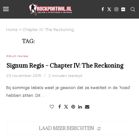
Home
»
Chapter IV: The Reckoning
TAG:
CHAPTER IV: THE RECKONING
Album review
Signum Regis – Chapter IV: The Reckoning
23 november 2015
2 minuten leestijd
Bij sommige labels weet je gewoon dat ze kwaliteit in de ‘hoed’
hebben zitten. Dit …
LAAD MEER BERICHTEN