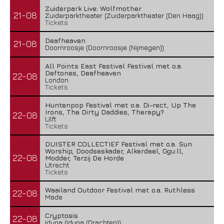
Zuiderpark Live: Wolfmother
21-08
Zuiderparktheater (Zuiderparktheater (Den Haag))
Tickets
Deafheaven
21-08
Doornroosje (Doornroosje (Nijmegen))
All Points East Festival Festival met o.a.
Deftones, Deafheaven
22-08
London
Tickets
Huntenpop Festival met o.a. Di-rect, Up The
Irons, The Dirty Daddies, Therapy?
22-08
Ulft
Tickets
DUISTER COLLECTIEF Festival met o.a. Sun
Worship, Doodseskader, Alkerdeel, Ggu:ll,
22-08
Modder, Terzij De Horde
Utrecht
Tickets
Waailand Outdoor Festival met o.a. Ruthless
22-08
Made
Cryptosis
22-08
Iduna (Iduna (Drachten))