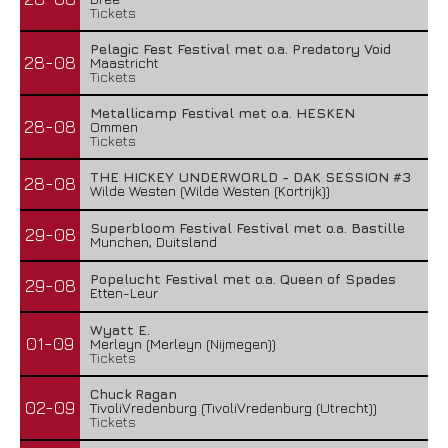
Tickets
Pelagic Fest Festival met o.a. Predatory Void
28-08
Maastricht
Tickets
Metallicamp Festival met o.a. HESKEN
28-08
Ommen
Tickets
THE HICKEY UNDERWORLD - DAK SESSION #3
28-08
Wilde Westen (Wilde Westen (Kortrijk))
Superbloom Festival Festival met o.a. Bastille
29-08
Munchen, Duitsland
Popelucht Festival met o.a. Queen of Spades
29-08
Etten-Leur
Wyatt E.
01-09
Merleyn (Merleyn (Nijmegen))
Tickets
Chuck Ragan
02-09
TivoliVredenburg (TivoliVredenburg (Utrecht))
Tickets