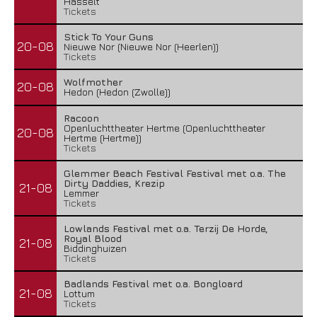
Hasselt
Tickets
Stick To Your Guns
20-08
Nieuwe Nor (Nieuwe Nor (Heerlen))
Tickets
Wolfmother
20-08
Hedon (Hedon (Zwolle))
Racoon
Openluchttheater Hertme (Openluchttheater
20-08
Hertme (Hertme))
Tickets
Glemmer Beach Festival Festival met o.a. The
Dirty Daddies, Krezip
21-08
Lemmer
Tickets
Lowlands Festival met o.a. Terzij De Horde,
Royal Blood
21-08
Biddinghuizen
Tickets
Badlands Festival met o.a. Bongloard
21-08
Lottum
Tickets