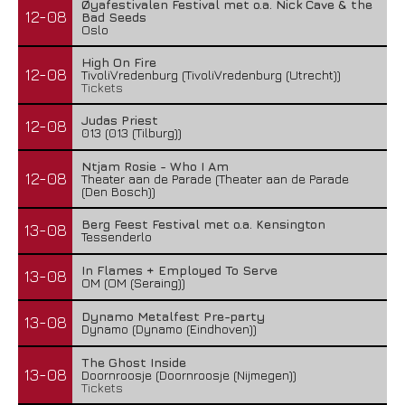
Øyafestivalen Festival met o.a. Nick Cave & the
12-08
Bad Seeds
Oslo
High On Fire
12-08
TivoliVredenburg (TivoliVredenburg (Utrecht))
Tickets
Judas Priest
12-08
013 (013 (Tilburg))
Ntjam Rosie - Who I Am
12-08
Theater aan de Parade (Theater aan de Parade
(Den Bosch))
Berg Feest Festival met o.a. Kensington
13-08
Tessenderlo
In Flames + Employed To Serve
13-08
OM (OM (Seraing))
Dynamo Metalfest Pre-party
13-08
Dynamo (Dynamo (Eindhoven))
The Ghost Inside
13-08
Doornroosje (Doornroosje (Nijmegen))
Tickets