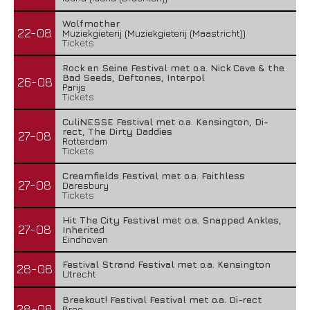
Wolfmother
22-08
Muziekgieterij (Muziekgieterij (Maastricht))
Tickets
Rock en Seine Festival met o.a. Nick Cave & the
Bad Seeds, Deftones, Interpol
26-08
Parijs
Tickets
CuliNESSE Festival met o.a. Kensington, Di-
rect, The Dirty Daddies
27-08
Rotterdam
Tickets
Creamfields Festival met o.a. Faithless
27-08
Daresbury
Tickets
Hit The City Festival met o.a. Snapped Ankles,
27-08
Inherited
Eindhoven
Festival Strand Festival met o.a. Kensington
28-08
Utrecht
Breekout! Festival Festival met o.a. Di-rect
28-08
Bree