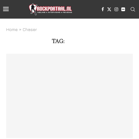
Home
»
Chaser
TAG:
CHASER