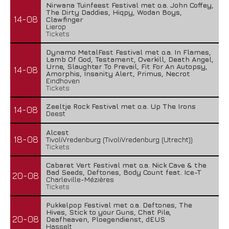
Nirwana Tuinfeest Festival met o.a. John Coffey,
The Dirty Daddies, Hiqpy, Wodan Boys,
14-08
Clawfinger
Lierop
Tickets
Dynamo MetalFest Festival met o.a. In Flames,
Lamb Of God, Testament, Overkill, Death Angel,
Urne, Slaughter To Prevail, Fit For An Autopsy,
14-08
Amorphis, Insanity Alert, Primus, Necrot
Eindhoven
Tickets
Zeeltje Rock Festival met o.a. Up The Irons
14-08
Deest
Alcest
18-08
TivoliVredenburg (TivoliVredenburg (Utrecht))
Tickets
Cabaret Vert Festival met o.a. Nick Cave & the
Bad Seeds, Deftones, Body Count feat. Ice-T
20-08
Charleville-Mézières
Tickets
Pukkelpop Festival met o.a. Deftones, The
Hives, Stick to your Guns, Chat Pile,
20-08
Deafheaven, Ploegendienst, dEUS
Hasselt