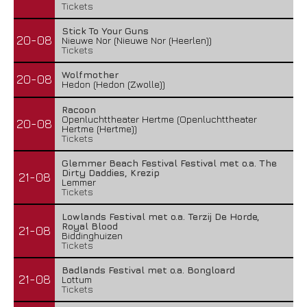
Tickets
Stick To Your Guns
20-08
Nieuwe Nor (Nieuwe Nor (Heerlen))
Tickets
Wolfmother
20-08
Hedon (Hedon (Zwolle))
Racoon
Openluchttheater Hertme (Openluchttheater
20-08
Hertme (Hertme))
Tickets
Glemmer Beach Festival Festival met o.a. The
Dirty Daddies, Krezip
21-08
Lemmer
Tickets
Lowlands Festival met o.a. Terzij De Horde,
Royal Blood
21-08
Biddinghuizen
Tickets
Badlands Festival met o.a. Bongloard
21-08
Lottum
Tickets