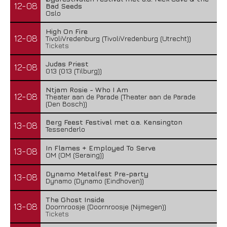
12-08
Bad Seeds
Oslo
High On Fire
12-08
TivoliVredenburg (TivoliVredenburg (Utrecht))
Tickets
Judas Priest
12-08
013 (013 (Tilburg))
Ntjam Rosie - Who I Am
12-08
Theater aan de Parade (Theater aan de Parade
(Den Bosch))
Berg Feest Festival met o.a. Kensington
13-08
Tessenderlo
In Flames + Employed To Serve
13-08
OM (OM (Seraing))
Dynamo Metalfest Pre-party
13-08
Dynamo (Dynamo (Eindhoven))
The Ghost Inside
13-08
Doornroosje (Doornroosje (Nijmegen))
Tickets