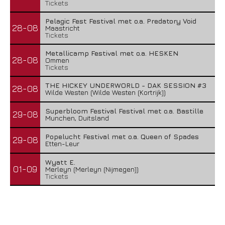
Tickets
Pelagic Fest Festival met o.a. Predatory Void
28-08
Maastricht
Tickets
Metallicamp Festival met o.a. HESKEN
28-08
Ommen
Tickets
THE HICKEY UNDERWORLD - DAK SESSION #3
28-08
Wilde Westen (Wilde Westen (Kortrijk))
Superbloom Festival Festival met o.a. Bastille
29-08
Munchen, Duitsland
Popelucht Festival met o.a. Queen of Spades
29-08
Etten-Leur
Wyatt E.
01-09
Merleyn (Merleyn (Nijmegen))
Tickets