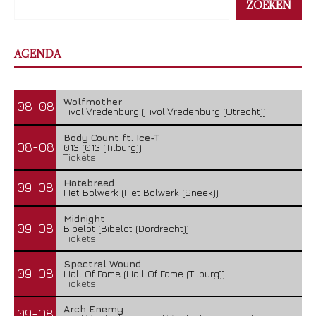
ZOEKEN
AGENDA
Wolfmother
08-08
TivoliVredenburg (TivoliVredenburg (Utrecht))
Body Count ft. Ice-T
08-08
013 (013 (Tilburg))
Tickets
Hatebreed
09-08
Het Bolwerk (Het Bolwerk (Sneek))
Midnight
09-08
Bibelot (Bibelot (Dordrecht))
Tickets
Spectral Wound
09-08
Hall Of Fame (Hall Of Fame (Tilburg))
Tickets
Arch Enemy
09-08