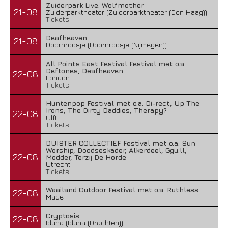
Zuiderpark Live: Wolfmother
21-08
Zuiderparktheater (Zuiderparktheater (Den Haag))
Tickets
Deafheaven
21-08
Doornroosje (Doornroosje (Nijmegen))
All Points East Festival Festival met o.a.
Deftones, Deafheaven
22-08
London
Tickets
Huntenpop Festival met o.a. Di-rect, Up The
Irons, The Dirty Daddies, Therapy?
22-08
Ulft
Tickets
DUISTER COLLECTIEF Festival met o.a. Sun
Worship, Doodseskader, Alkerdeel, Ggu:ll,
22-08
Modder, Terzij De Horde
Utrecht
Tickets
Waailand Outdoor Festival met o.a. Ruthless
22-08
Made
Cryptosis
22-08
Iduna (Iduna (Drachten))