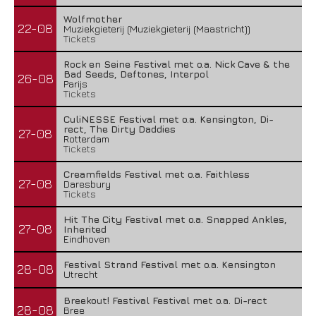
Wolfmother
22-08
Muziekgieterij (Muziekgieterij (Maastricht))
Tickets
Rock en Seine Festival met o.a. Nick Cave & the
Bad Seeds, Deftones, Interpol
26-08
Parijs
Tickets
CuliNESSE Festival met o.a. Kensington, Di-
rect, The Dirty Daddies
27-08
Rotterdam
Tickets
Creamfields Festival met o.a. Faithless
27-08
Daresbury
Tickets
Hit The City Festival met o.a. Snapped Ankles,
27-08
Inherited
Eindhoven
Festival Strand Festival met o.a. Kensington
28-08
Utrecht
Breekout! Festival Festival met o.a. Di-rect
28-08
Bree