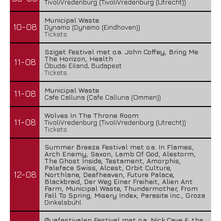
TivoliVredenburg (TivoliVredenburg (Utrecht))
Municipal Waste
10-08
Dynamo (Dynamo (Eindhoven))
Tickets
Sziget Festival met o.a. John Coffey, Bring Me
The Horizon, Health
11-08
Óbudai Eiland, Budapest
Tickets
Municipal Waste
11-08
Cafe Calluna (Cafe Calluna (Ommen))
Wolves In The Throne Room
11-08
TivoliVredenburg (TivoliVredenburg (Utrecht))
Tickets
Summer Breeze Festival met o.a. In Flames,
Arch Enemy, Saxon, Lamb Of God, Alestorm,
The Ghost Inside, Testament, Amorphis,
Paleface Swiss, Alcest, Orbit Culture,
12-08
Northlane, Deafheaven, Future Palace,
Blackbraid, Der Weg Einer Freiheit, Alien Ant
Farm, Municipal Waste, Thundermother, From
Fall To Spring, Misery Index, Parasite inc., Groza
Dinkelsbühl
Øyafestivalen Festival met o.a. Nick Cave & the