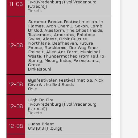
TivoliVredenburg (TivoliVredenburg
11-08
(Utrecht))
Tickets
Summer Breeze Festival met o.a. In
Flames, Arch Enemy, Saxon, Lamb
Of God, Alestorm, The Ghost Inside,
Testament, Amorphis, Paleface
Swiss, Alcest, Orbit Culture,
Northlane, Deafheaven, Future
12-08
Palace, Blackbraid, Der Weg Einer
Freiheit, Alien Ant Farm, Municipal
Waste, Thundermother, From Fall To
Spring, Misery Index, Parasite inc.,
Groza
Dinkelsbühl
Øyafestivalen Festival met o.a. Nick
12-08
Cave & the Bad Seeds
Oslo
High On Fire
TivoliVredenburg (TivoliVredenburg
12-08
(Utrecht))
Tickets
Judas Priest
12-08
013 (013 (Tilburg))