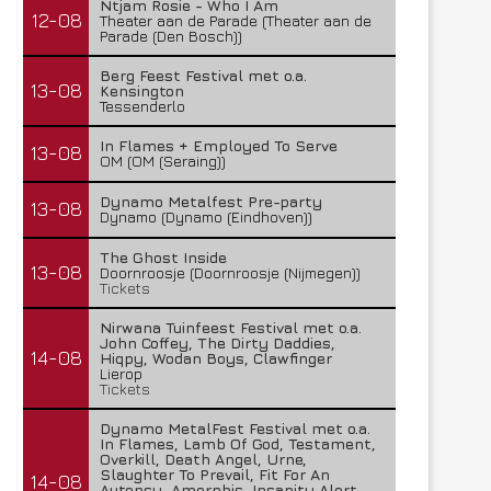
Ntjam Rosie - Who I Am
12-08
Theater aan de Parade (Theater aan de
Parade (Den Bosch))
Berg Feest Festival met o.a.
13-08
Kensington
Tessenderlo
In Flames + Employed To Serve
13-08
OM (OM (Seraing))
Dynamo Metalfest Pre-party
13-08
Dynamo (Dynamo (Eindhoven))
The Ghost Inside
13-08
Doornroosje (Doornroosje (Nijmegen))
Tickets
Nirwana Tuinfeest Festival met o.a.
John Coffey, The Dirty Daddies,
14-08
Hiqpy, Wodan Boys, Clawfinger
Lierop
Tickets
Dynamo MetalFest Festival met o.a.
In Flames, Lamb Of God, Testament,
Overkill, Death Angel, Urne,
Slaughter To Prevail, Fit For An
14-08
Autopsy, Amorphis, Insanity Alert,