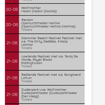
Wolfmother
20-08
Hedon (Hedon (Zwolle))
Racoon
Openluchttheater Hertme
20-08
(Openluchttheater Hertme (Hertme))
Tickets
Glemmer Beach Festival Festival met
o.a. The Dirty Daddies, Krezip
21-08
Lemmer
Tickets
Lowlands Festival met o.a. Terzij De
Horde, Royal Blood
21-08
Biddinghuizen
Tickets
Badlands Festival met o.a. Bongloard
21-08
Lottum
Tickets
Zuiderpark Live: Wolfmother
Zuiderparktheater (Zuiderparktheater
21-08
(Den Haag))
Tickets