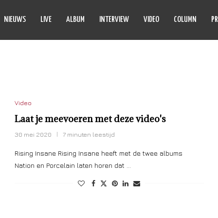
NIEUWS
LIVE
ALBUM
INTERVIEW
VIDEO
COLUMN
PR
HECKMATE
Video
Laat je meevoeren met deze video's
30 mei 2020
7 minuten leestijd
Rising Insane Rising Insane heeft met de twee albums
Nation en Porcelain laten horen dat …