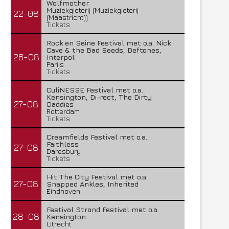
Wolfmother
Muziekgieterij (Muziekgieterij
22-08
(Maastricht))
Tickets
Rock en Seine Festival met o.a. Nick
Cave & the Bad Seeds, Deftones,
26-08
Interpol
Parijs
Tickets
CuliNESSE Festival met o.a.
Kensington, Di-rect, The Dirty
27-08
Daddies
Rotterdam
Tickets
Creamfields Festival met o.a.
Faithless
27-08
Daresbury
Tickets
Hit The City Festival met o.a.
27-08
Snapped Ankles, Inherited
Eindhoven
Festival Strand Festival met o.a.
28-08
Kensington
Utrecht