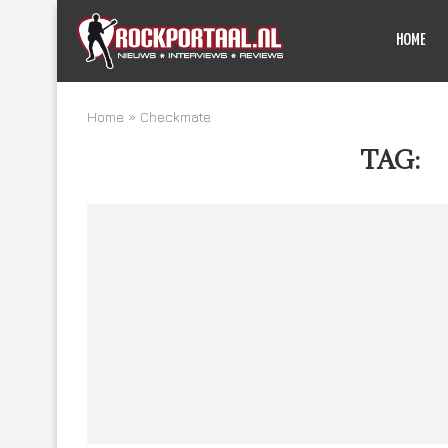
HOME
Home
»
Checkmate
TAG:
C