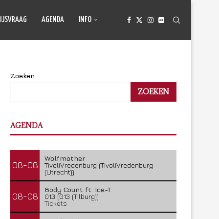
IJSVRAAG
AGENDA
INFO
Zoeken
ZOEKEN
AGENDA
Wolfmother
08-08
TivoliVredenburg (TivoliVredenburg
(Utrecht))
Body Count ft. Ice-T
08-08
013 (013 (Tilburg))
Tickets