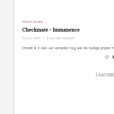
Album review
Checkmate – Immanence
22 juni 2013
2 minuten leestijd
Omdat ik in een ver verleden nog wel de nodige prijze
LAAD ME