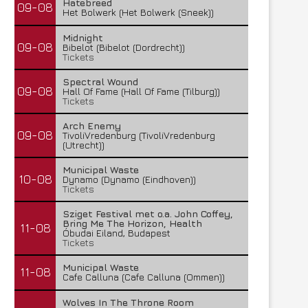
Hatebreed
09-08
Het Bolwerk (Het Bolwerk (Sneek))
Midnight
09-08
Bibelot (Bibelot (Dordrecht))
Tickets
Spectral Wound
09-08
Hall Of Fame (Hall Of Fame (Tilburg))
Tickets
Arch Enemy
09-08
TivoliVredenburg (TivoliVredenburg
(Utrecht))
Municipal Waste
10-08
Dynamo (Dynamo (Eindhoven))
Tickets
Sziget Festival met o.a. John Coffey,
Bring Me The Horizon, Health
11-08
Óbudai Eiland, Budapest
Tickets
Municipal Waste
11-08
Cafe Calluna (Cafe Calluna (Ommen))
Wolves In The Throne Room