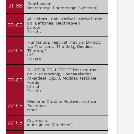
Deafheaven
21-08
Doornroosje (Doornroosje (Nijmegen))
All Points East Festival Festival met
o.a. Deftones, Deafheaven
22-08
London
Tickets
Huntenpop Festival met o.a. Di-rect,
Up The Irons, The Dirty Daddies,
22-08
Therapy?
Ulft
Tickets
DUISTER COLLECTIEF Festival met
o.a. Sun Worship, Doodseskader,
Alkerdeel, Ggu:ll, Modder, Terzij De
22-08
Horde
Utrecht
Tickets
Waailand Outdoor Festival met o.a.
22-08
Ruthless
Made
Cryptosis
22-08
Iduna (Iduna (Drachten))