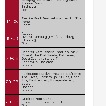
Primus, Necrot
Eindhoven
Tickets
Zeeltje Rock Festival met o.a. Up The
14-08
Irons
Deest
Alcest
TivoliVredenburg (TivoliVredenburg
18-08
(Utrecht))
Tickets
Cabaret Vert Festival met o.a. Nick
Cave & the Bad Seeds, Deftones,
20-08
Body Count feat. Ice-T
Charleville-Mézières
Tickets
Pukkelpop Festival met o.a. Deftones,
The Hives, Stick to your Guns, Chat
Pile, Deafheaven, Ploegendienst,
20-08
dEUS
Hasselt
Tickets
Stick To Your Guns
20-08
Nieuwe Nor (Nieuwe Nor (Heerlen))
Tickets